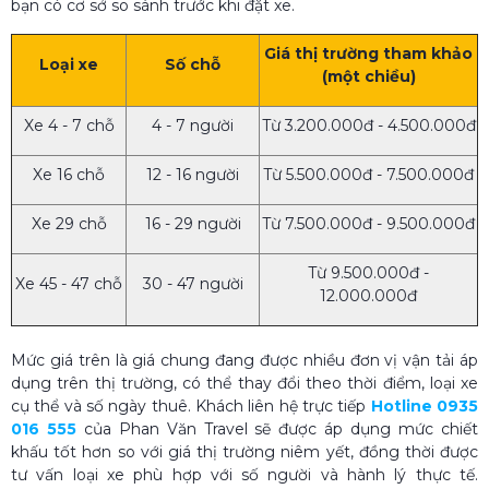
bạn có cơ sở so sánh trước khi đặt xe.
Giá thị trường tham khảo
Loại xe
Số chỗ
(một chiều)
Xe 4 - 7 chỗ
4 - 7 người
Từ 3.200.000đ - 4.500.000đ
Xe 16 chỗ
12 - 16 người
Từ 5.500.000đ - 7.500.000đ
Xe 29 chỗ
16 - 29 người
Từ 7.500.000đ - 9.500.000đ
Từ 9.500.000đ -
Xe 45 - 47 chỗ
30 - 47 người
12.000.000đ
Mức giá trên là giá chung đang được nhiều đơn vị vận tải áp
dụng trên thị trường, có thể thay đổi theo thời điểm, loại xe
cụ thể và số ngày thuê. Khách liên hệ trực tiếp
Hotline 0935
016 555
của Phan Văn Travel sẽ được áp dụng mức chiết
khấu tốt hơn so với giá thị trường niêm yết, đồng thời được
tư vấn loại xe phù hợp với số người và hành lý thực tế.