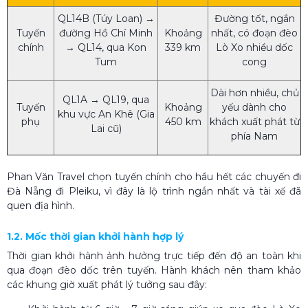
QL14B (Túy Loan) →
Đường tốt, ngắn
Tuyến
đường Hồ Chí Minh
Khoảng
nhất, có đoạn đèo
chính
→ QL14, qua Kon
339 km
Lò Xo nhiều dốc
Tum
cong
Dài hơn nhiều, chủ
QL1A → QL19, qua
Tuyến
Khoảng
yếu dành cho
khu vực An Khê (Gia
phụ
450 km
khách xuất phát từ
Lai cũ)
phía Nam
Phan Văn Travel chọn tuyến chính cho hầu hết các chuyến đi
Đà Nẵng đi Pleiku, vì đây là lộ trình ngắn nhất và tài xế đã
quen địa hình.
1.2. Mốc thời gian khởi hành hợp lý
Thời gian khởi hành ảnh hưởng trực tiếp đến độ an toàn khi
qua đoạn đèo dốc trên tuyến. Hành khách nên tham khảo
các khung giờ xuất phát lý tưởng sau đây: