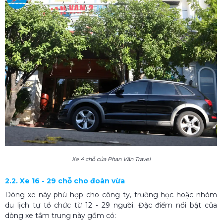
Xe 4 chỗ của Phan Văn Travel
2.2. Xe 16 - 29 chỗ cho đoàn vừa
Dòng xe này phù hợp cho công ty, trường học hoặc nhóm
du lịch tự tổ chức từ 12 - 29 người. Đặc điểm nổi bật của
dòng xe tầm trung này gồm có: