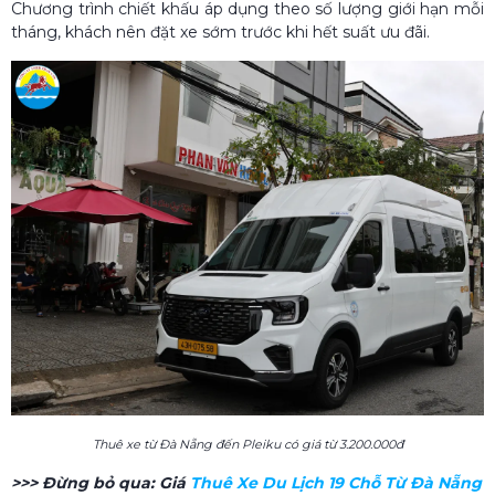
Chương trình chiết khấu áp dụng theo số lượng giới hạn mỗi
tháng, khách nên đặt xe sớm trước khi hết suất ưu đãi.
Thuê xe từ Đà Nẵng đến Pleiku có giá từ 3.200.000đ
>>> Đừng bỏ qua:
Giá
Thuê Xe Du Lịch 19 Chỗ Từ Đà Nẵng