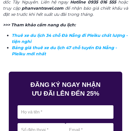
dốc Tây Nguyên. Liên hệ ngay
Hotline 0935 016 555
hoặc
truy cập
phanvantravel.com
để nhận báo giá chiết khấu và
đặt xe trước khi hết suất ưu đãi trong tháng.
>>> Tham khảo cẩm nang du lịch:
Thuê xe du lịch 34 chỗ Đà Nẵng đi Pleiku chất lượng -
tiện nghi
Bảng giá thuê xe du lịch 47 chỗ tuyến Đà Nẵng -
Pleiku mới nhất
ĐĂNG KÝ NGAY NHẬN
ƯU ĐÃI LÊN ĐẾN 25%