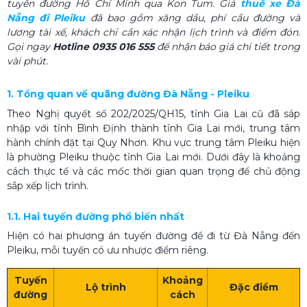
tuyến đường Hồ Chí Minh qua Kon Tum. Giá
thuê xe Đà
Nẵng đi Pleiku
đã bao gồm xăng dầu, phí cầu đường và
lương tài xế, khách chỉ cần xác nhận lịch trình và điểm đón.
Gọi ngay
Hotline 0935 016 555
để nhận báo giá chi tiết trong
vài phút.
1. Tổng quan về quãng đường Đà Nẵng - Pleiku
Theo Nghị quyết số 202/2025/QH15, tỉnh Gia Lai cũ đã sáp
nhập với tỉnh Bình Định thành tỉnh Gia Lai mới, trung tâm
hành chính đặt tại Quy Nhơn. Khu vực trung tâm Pleiku hiện
là phường Pleiku thuộc tỉnh Gia Lai mới. Dưới đây là khoảng
cách thực tế và các mốc thời gian quan trọng để chủ động
sắp xếp lịch trình.
1.1. Hai tuyến đường phổ biến nhất
Hiện có hai phương án tuyến đường để đi từ Đà Nẵng đến
Pleiku, mỗi tuyến có ưu nhược điểm riêng.
Tuyến
Khoảng
Lộ trình
Đặc điểm
đường
cách