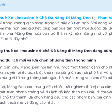
kết
Thuê Xe Limousine 9 Chỗ Đà Nẵng Đi Măng Đen
tại
Phan V
ỉ trong không gian sang trọng và đầy đủ tiện nghi. Với dòng x
oải mái hơn bao giờ hết, giúp bạn xua tan mệt mỏi đường dài 
ám phá Măng Đen của bạn trở thành kỷ niệm đáng nhớ với phươ
iết dưới đây nhé!
ng thuê xe limousine 9 chỗ Đà Nẵng đi Măng Đen đang bùn
sóng du lịch mới và lựa chọn phương tiện thông minh
 gần đây, Măng Đen nổi lên như một “hot trend” dành cho nhữ
xanh, yên bình, tách biệt khỏi nhịp sống ồn ào nơi phố thị. V
n hùng vĩ từ rừng thông bạt ngàn, hồ nước trong veo cho đến 
lại, Măng Đen còn mang đến nhiều trải nghiệm thú vị như cắm t
hát triển nhanh chóng về du lịch đã kéo theo nhu cầu di chuyể
 9 chỗ trở thành lựa chọn hàng đầu cho các nhóm bạn, gia đì
ch thoải mái và đẳng cấp nhất.