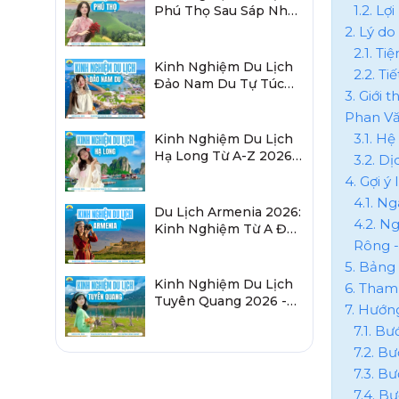
1.2. Lợ
Phú Thọ Sau Sáp Nhập
2026 Chi Tiết A-Z
2. Lý d
2.1. Ti
Kinh Nghiệm Du Lịch
2.2. Ti
Đảo Nam Du Tự Túc
3. Giới 
2026 Chi Tiết Từ A-Z
Phan V
3.1. H
Kinh Nghiệm Du Lịch
Hạ Long Từ A-Z 2026:
3.2. D
Đi Đâu, Ăn Gì, Ở Đâu?
4. Gợi ý
4.1. N
Du Lịch Armenia 2026:
4.2. N
Kinh Nghiệm Từ A Đến
Rông -
Z Cho Người Việt
5. Bảng
Kinh Nghiệm Du Lịch
6. Tham
Tuyên Quang 2026 -
7. Hướn
Sau Sáp Nhập Hà
7.1. Bư
Giang
7.2. B
7.3. B
7.4. B