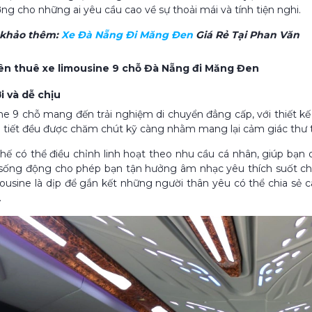
ởng cho những ai yêu cầu cao về sự thoải mái và tính tiện nghi.
 khảo thêm:
Xe Đà Nẵng Đi Măng Đen
Giá Rẻ Tại Phan Văn
nên thuê xe limousine 9 chỗ Đà Nẵng đi Măng Đen
ợi và dễ chịu
ne 9 chỗ mang đến trải nghiệm di chuyển đẳng cấp, với thiết kế n
hi tiết đều được chăm chút kỹ càng nhằm mang lại cảm giác thư
ghế có thể điều chỉnh linh hoạt theo nhu cầu cá nhân, giúp bạn
ống động cho phép bạn tận hưởng âm nhạc yêu thích suốt chuy
mousine là dịp để gắn kết những người thân yêu có thể chia sẻ
.