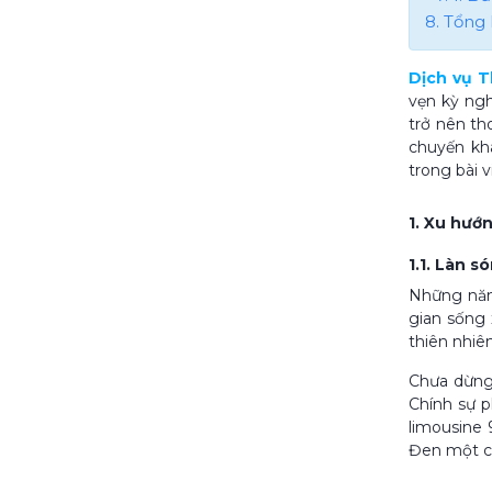
8. Tổng 
Dịch vụ 
vẹn kỳ ngh
trở nên th
chuyến kh
trong bài v
1. Xu hướ
1.1. Làn 
Những năm
gian sống 
thiên nhiê
Chưa dừng 
Chính sự p
limousine
Đen một cá