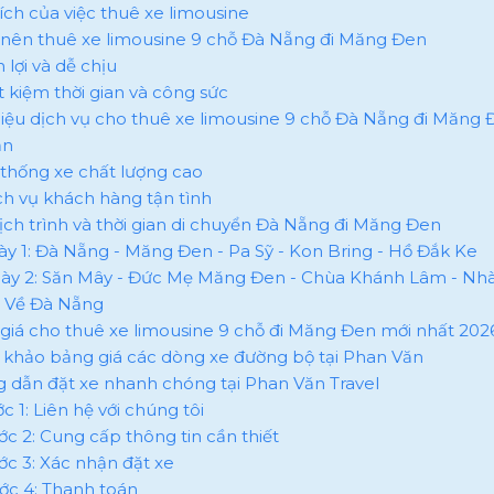
i ích của việc thuê xe limousine
o nên thuê xe limousine 9 chỗ Đà Nẵng đi Măng Đen
ện lợi và dễ chịu
ết kiệm thời gian và công sức
thiệu dịch vụ cho thuê xe limousine 9 chỗ Đà Nẵng đi Măng 
ăn
ệ thống xe chất lượng cao
ịch vụ khách hàng tận tình
 lịch trình và thời gian di chuyển Đà Nẵng đi Măng Đen
gày 1: Đà Nẵng - Măng Đen - Pa Sỹ - Kon Bring - Hồ Đắk Ke
gày 2: Săn Mây - Đức Mẹ Măng Đen - Chùa Khánh Lâm - Nh
 Về Đà Nẵng
 giá cho thuê xe limousine 9 chỗ đi Măng Đen mới nhất 202
 khảo bảng giá các dòng xe đường bộ tại Phan Văn
g dẫn đặt xe nhanh chóng tại Phan Văn Travel
ớc 1: Liên hệ với chúng tôi
ước 2: Cung cấp thông tin cần thiết
ước 3: Xác nhận đặt xe
ước 4: Thanh toán