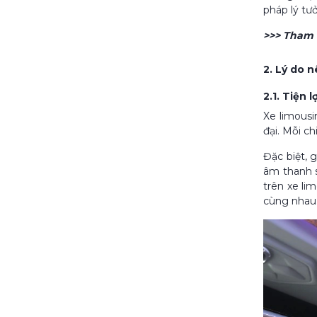
pháp lý tư
>>> Tham
2. Lý do 
2.1. Tiện l
Xe limousi
đại. Mỗi c
Đặc biệt, 
âm thanh s
trên xe li
cùng nhau