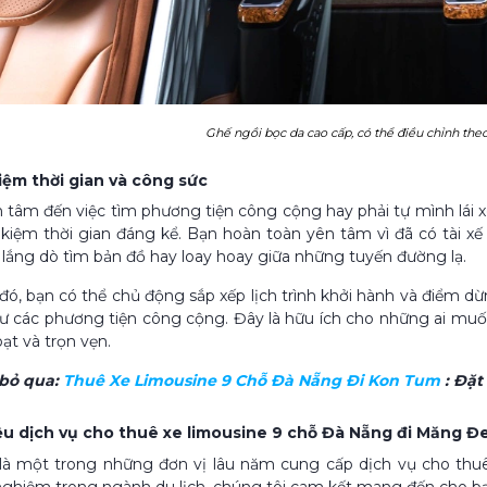
Ghế ngồi bọc da cao cấp, có thể điều chỉnh the
kiệm thời gian và công sức
n tâm đến việc tìm phương tiện công cộng hay phải tự mình lái x
ết kiệm thời gian đáng kể. Bạn hoàn toàn yên tâm vì đã có tài
o lắng dò tìm bản đồ hay loay hoay giữa những tuyến đường lạ.
ó, bạn có thể chủ động sắp xếp lịch trình khởi hành và điểm dừ
ư các phương tiện công cộng. Đây là hữu ích cho những ai muố
oạt và trọn vẹn.
bỏ qua:
Thuê Xe Limousine 9 Chỗ Đà Nẵng Đi Kon Tum
: Đặt
hiệu dịch vụ cho thuê xe limousine 9 chỗ Đà Nẵng đi Măng Đ
là một trong những đơn vị lâu năm cung cấp dịch vụ cho thu