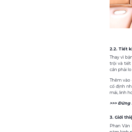
2.2. Tiết 
Thay vì bậ
trội và ti
cần phải l
Thêm vào đ
cố định nh
mái, linh h
>>> Đừng 
3. Giới t
Phan Văn 