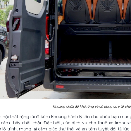
Khoang chứa đồ khá rộng và có dụng cụ y tế ph
 nội thất rộng rãi đi kèm khoang hành lý lớn cho phép bạn mang
ảm thấy chật chội. Đặc biệt, các dịch vụ cho thuê xe limousi
 lộ trình, mang lại cảm giác thư thái và an tâm tuyệt đối từ lúc 