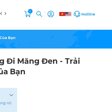
0
in tức
Liên hệ
Hộp Sản Phẩm
Company Profile
Hotline
 Của Bạn
 Đi Măng Đen - Trải
ủa Bạn
ùng nổ