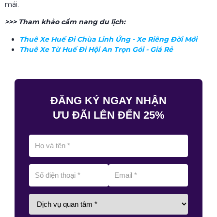
mái.
>>> Tham khảo cẩm nang du lịch:
Thuê Xe Huế Đi Chùa Linh Ứng​ - Xe Riêng Đời Mới
Thuê Xe Từ Huế Đi Hội An Trọn Gói - Giá Rẻ
ĐĂNG KÝ NGAY NHẬN
ƯU ĐÃI LÊN ĐẾN 25%