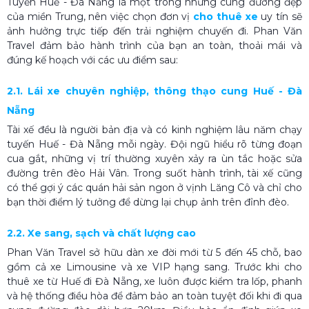
Tuyến Huế - Đà Nẵng là một trong những cung đường đẹp
của miền Trung, nên việc chọn đơn vị
cho thuê xe
uy tín sẽ
ảnh hưởng trực tiếp đến trải nghiệm chuyến đi. Phan Văn
Travel đảm bảo hành trình của bạn an toàn, thoải mái và
đúng kế hoạch với các ưu điểm sau:
2.1. Lái xe chuyên nghiệp, thông thạo cung Huế - Đà
Nẵng
Tài xế đều là người bản địa và có kinh nghiệm lâu năm chạy
tuyến Huế - Đà Nẵng mỗi ngày. Đội ngũ hiểu rõ từng đoạn
cua gắt, những vị trí thường xuyên xảy ra ùn tắc hoặc sửa
đường trên đèo Hải Vân. Trong suốt hành trình, tài xế cũng
có thể gợi ý các quán hải sản ngon ở vịnh Lăng Cô và chỉ cho
bạn thời điểm lý tưởng để dừng lại chụp ảnh trên đỉnh đèo.
2.2. Xe sang, sạch và chất lượng cao
Phan Văn Travel sở hữu dàn xe đời mới từ 5 đến 45 chỗ, bao
gồm cả xe Limousine và xe VIP hạng sang. Trước khi cho
thuê xe từ Huế đi Đà Nẵng, xe luôn được kiểm tra lốp, phanh
và hệ thống điều hòa để đảm bảo an toàn tuyệt đối khi đi qua