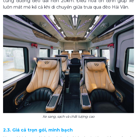
cung đường đèo dài hơn 20km. Điều hòa ổn định giúp xe
luôn mát mẻ kể cả khi di chuyển giữa trưa qua đèo Hải Vân.
Xe sang, sạch và chất lượng cao
2.3. Giá cả trọn gói, minh bạch