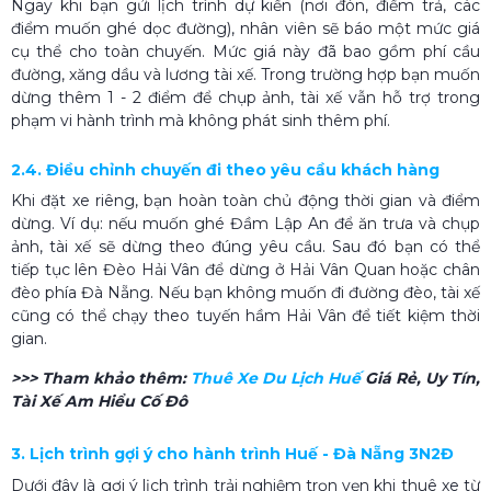
Ngay khi bạn gửi lịch trình dự kiến (nơi đón, điểm trả, các
điểm muốn ghé dọc đường), nhân viên sẽ báo một mức giá
cụ thể cho toàn chuyến. Mức giá này đã bao gồm phí cầu
đường, xăng dầu và lương tài xế. Trong trường hợp bạn muốn
dừng thêm 1 - 2 điểm để chụp ảnh, tài xế vẫn hỗ trợ trong
phạm vi hành trình mà không phát sinh thêm phí.
2.4. Điều chỉnh chuyến đi theo yêu cầu khách hàng
Khi đặt xe riêng, bạn hoàn toàn chủ động thời gian và điểm
dừng. Ví dụ: nếu muốn ghé Đầm Lập An để ăn trưa và chụp
ảnh, tài xế sẽ dừng theo đúng yêu cầu. Sau đó bạn có thể
tiếp tục lên Đèo Hải Vân để dừng ở Hải Vân Quan hoặc chân
đèo phía Đà Nẵng. Nếu bạn không muốn đi đường đèo, tài xế
cũng có thể chạy theo tuyến hầm Hải Vân để tiết kiệm thời
gian.
>>> Tham khảo thêm:
Thuê Xe Du Lịch Huế​
Giá Rẻ, Uy Tín,
Tài Xế Am Hiểu Cố Đô
3. Lịch trình gợi ý cho hành trình Huế - Đà Nẵng 3N2Đ
Dưới đây là gợi ý lịch trình trải nghiệm trọn vẹn khi thuê xe từ