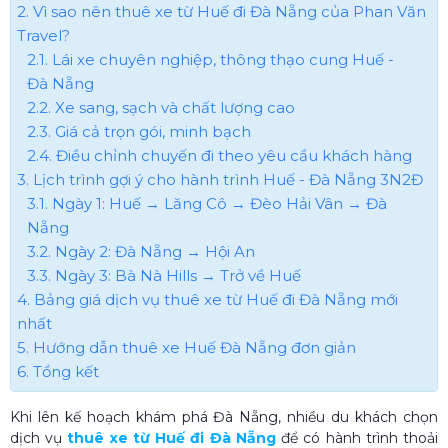
2. Vì sao nên thuê xe từ Huế đi Đà Nẵng của Phan Văn
Travel?
2.1. Lái xe chuyên nghiệp, thông thạo cung Huế -
Đà Nẵng
2.2. Xe sang, sạch và chất lượng cao
2.3. Giá cả trọn gói, minh bạch
2.4. Điều chỉnh chuyến đi theo yêu cầu khách hàng
3. Lịch trình gợi ý cho hành trình Huế - Đà Nẵng 3N2Đ
3.1. Ngày 1: Huế → Lăng Cô → Đèo Hải Vân → Đà
Nẵng
3.2. Ngày 2: Đà Nẵng → Hội An
3.3. Ngày 3: Bà Nà Hills → Trở về Huế
4. Bảng giá dịch vụ thuê xe từ Huế đi Đà Nẵng mới
nhất
5. Hướng dẫn thuê xe Huế Đà Nẵng​​ đơn giản
6. Tổng kết
Khi lên kế hoạch khám phá Đà Nẵng, nhiều du khách chọn
dịch vụ
thuê xe từ Huế đi Đà Nẵng
để có hành trình thoải