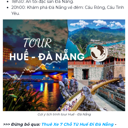
18h30: Ăn tối đặc sản Đà Nẵng.
20h00: Khám phá Đà Nẵng về đêm: Cầu Rồng, Cầu Tình
Yêu.
Gợi ý lịch trình tour Huế - Đà Nẵng
>>> Đừng bỏ qua:
Thuê Xe 7 Chỗ Từ Huế Đi Đà Nẵng​
-