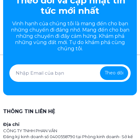
Theo dõi và cập nhật tin
tức mới nhất
Vinh hạnh của chúng tôi là mang đến cho bạn
những chuyến đi đáng nhớ. Mang đến cho bạn
những chuyến đi đầy
cảm hứng. Khám phá
những vùng đất mới. Tự do khám phá cùng
chúng tôi.
Theo dõi
THÔNG TIN LIÊN HỆ
Địa chỉ
CÔNG TY TNHH PHAN VĂN
Đăng ký kinh doanh số 0400558790 tại Phòng kinh doanh- Sở kế