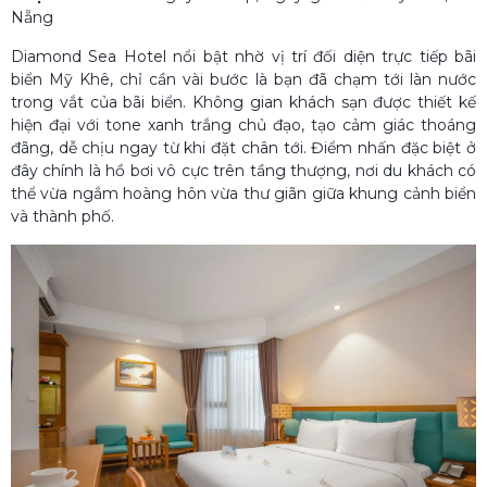
Nẵng
Diamond Sea Hotel nổi bật nhờ vị trí đối diện trực tiếp bãi
biển Mỹ Khê, chỉ cần vài bước là bạn đã chạm tới làn nước
trong vắt của bãi biển. Không gian khách sạn được thiết kế
hiện đại với tone xanh trắng chủ đạo, tạo cảm giác thoáng
đãng, dễ chịu ngay từ khi đặt chân tới. Điểm nhấn đặc biệt ở
đây chính là hồ bơi vô cực trên tầng thượng, nơi du khách có
thể vừa ngắm hoàng hôn vừa thư giãn giữa khung cảnh biển
và thành phố.