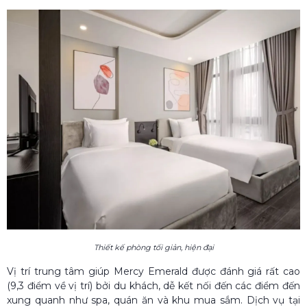
Thiết kế phòng tối giản, hiện đại
Vị trí trung tâm giúp Mercy Emerald được đánh giá rất cao
(9,3 điểm về vị trí) bởi du khách, dễ kết nối đến các điểm đến
xung quanh như spa, quán ăn và khu mua sắm. Dịch vụ tại