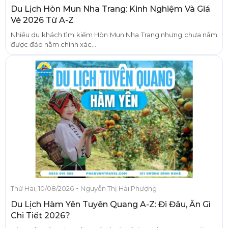
Du Lịch Hòn Mun Nha Trang: Kinh Nghiệm Và Giá
Vé 2026 Từ A-Z
Nhiều du khách tìm kiếm Hòn Mun Nha Trang nhưng chưa nắm
được đảo nằm chính xác...
-
Thứ Hai, 10/08/2026
Nguyễn Thị Hải Phượng
Du Lịch Hàm Yên Tuyên Quang A-Z: Đi Đâu, Ăn Gì
Chi Tiết 2026?