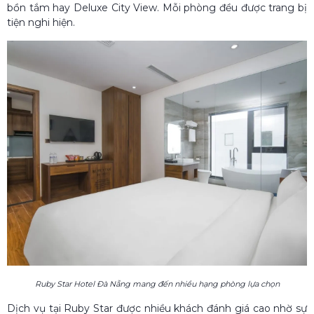
bồn tắm hay Deluxe City View. Mỗi phòng đều được trang bị
tiện nghi hiện.
Ruby Star Hotel Đà Nẵng mang đến nhiều hạng phòng lựa chọn
Dịch vụ tại Ruby Star được nhiều khách đánh giá cao nhờ sự