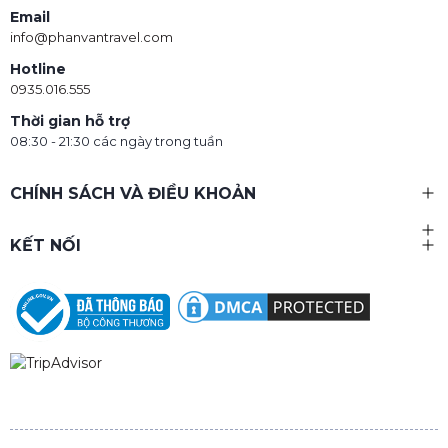
Email
info@phanvantravel.com
Hotline
0935.016.555
Thời gian hỗ trợ
08:30 - 21:30 các ngày trong tuần
CHÍNH SÁCH VÀ ĐIỀU KHOẢN
KẾT NỐI