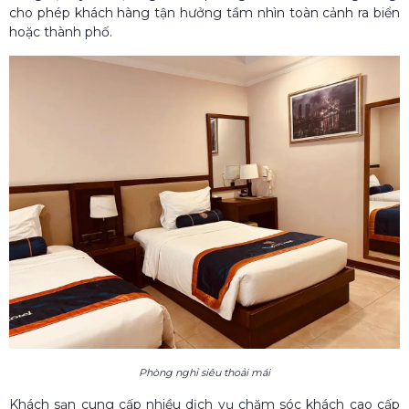
cho phép khách hàng tận hưởng tầm nhìn toàn cảnh ra biển
hoặc thành phố.
Phòng nghỉ siêu thoải mái
Khách sạn cung cấp nhiều dịch vụ chăm sóc khách cao cấp