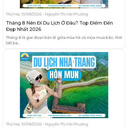
-
Thứ Hai, 10/08/2026
Nguyễn Thị Hải Phượng
Tháng 8 Nên Đi Du Lịch Ở Đâu? Top Điểm Đến
Đẹp Nhất 2026
Tháng 8 là giai đoạn bản lề giữa mùa hè và mùa mưa bão, thời
tiết ba...
-
Thứ Hai, 10/08/2026
Nguyễn Thị Hải Phượng