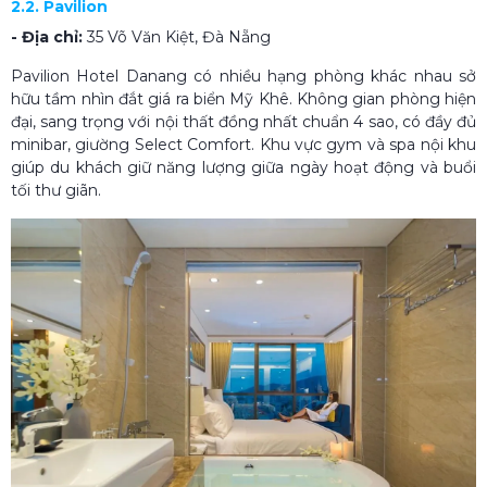
2.2. Pavilion
- Địa chỉ:
35 Võ Văn Kiệt, Đà Nẵng
Pavilion Hotel Danang có nhiều hạng phòng khác nhau sở
hữu tầm nhìn đắt giá ra biển Mỹ Khê. Không gian phòng hiện
đại, sang trọng với nội thất đồng nhất chuẩn 4 sao, có đầy đủ
minibar, giường Select Comfort. Khu vực gym và spa nội khu
giúp du khách giữ năng lượng giữa ngày hoạt động và buổi
tối thư giãn.