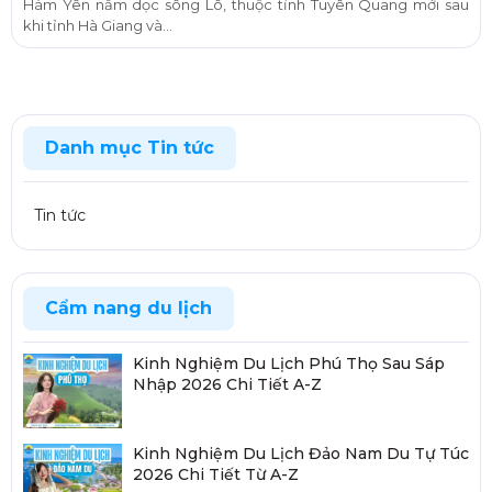
Hàm Yên nằm dọc sông Lô, thuộc tỉnh Tuyên Quang mới sau
khi tỉnh Hà Giang và...
Danh mục Tin tức
Tin tức
Cẩm nang du lịch
Kinh Nghiệm Du Lịch Phú Thọ Sau Sáp
Nhập 2026 Chi Tiết A-Z
Kinh Nghiệm Du Lịch Đảo Nam Du Tự Túc
2026 Chi Tiết Từ A-Z