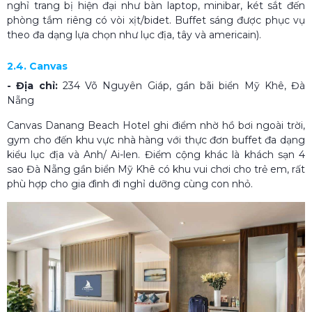
nghỉ trang bị hiện đại như bàn laptop, minibar, két sắt đến
phòng tắm riêng có vòi xịt/bidet. Buffet sáng được phục vụ
theo đa dạng lựa chọn như lục địa, tây và americain).
2.4. Canvas
- Địa chỉ:
234 Võ Nguyên Giáp, gần bãi biển Mỹ Khê, Đà
Nẵng
Canvas Danang Beach Hotel ghi điểm nhờ hồ bơi ngoài trời,
gym cho đến khu vực nhà hàng với thực đơn buffet đa dạng
kiểu lục địa và Anh/ Ai-len. Điểm cộng khác là khách sạn 4
sao Đà Nẵng gần biển Mỹ Khê có khu vui chơi cho trẻ em, rất
phù hợp cho gia đình đi nghỉ dưỡng cùng con nhỏ.