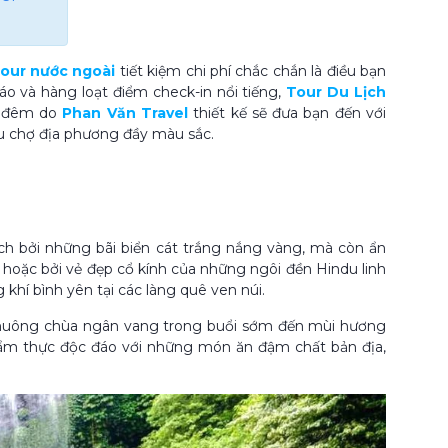
tour nước ngoài
t
iết kiệm chi phí chắc chắn là điều bạn
áo và hàng loạt điểm check-in nổi tiếng,
Tour Du Lịch
 4 đêm do
Phan Văn Travel
thiết kế sẽ đưa bạn đến với
hu chợ địa phương đầy màu sắc.
ch bởi những bãi biển cát trắng nắng vàng, mà còn ẩn
 hoặc bởi vẻ đẹp cổ kính của những ngôi đền Hindu linh
hí bình yên tại các làng quê ven núi.
chuông chùa ngân vang trong buổi sớm đến mùi hương
n ẩm thực độc đáo với những món ăn đậm chất bản địa,