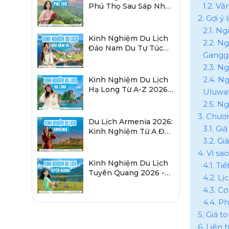
1.2. Vă
Phú Thọ Sau Sáp Nhập
2026 Chi Tiết A-Z
2. Gợi ý
2.1. N
Kinh Nghiệm Du Lịch
2.2. N
Đảo Nam Du Tự Túc
Gangg
2026 Chi Tiết Từ A-Z
2.3. N
2.4. N
Kinh Nghiệm Du Lịch
Hạ Long Từ A-Z 2026:
Uluwa
Đi Đâu, Ăn Gì, Ở Đâu?
2.5. N
3. Chươ
Du Lịch Armenia 2026:
3.1. Gi
Kinh Nghiệm Từ A Đến
3.2. G
Z Cho Người Việt
4. Vì sa
Kinh Nghiệm Du Lịch
4.1. Ti
Tuyên Quang 2026 -
4.2. Lị
Sau Sáp Nhập Hà
4.3. Cơ
Giang
4.4. P
5. Giá t
6. Liên 