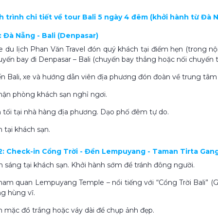
ịch trình chi tiết về tour Bali 5 ngày 4 đêm (khởi hành từ Đà 
1: Đà Nẵng - Bali (Denpasar)
e du lịch Phan Văn Travel đón quý khách tại điểm hẹn (trong n
uyến bay đi Denpasar – Bali (chuyến bay thẳng hoặc nối chuyến 
ến Bali, xe và hướng dẫn viên địa phương đón đoàn về trung tâm
hận phòng khách sạn nghỉ ngơi.
n tối tại nhà hàng địa phương. Dạo phố đêm tự do.
 tại khách sạn.
 2: Check-in Cổng Trời - Đền Lempuyang - Taman Tirta Gan
n sáng tại khách sạn. Khởi hành sớm để tránh đông người.
ham quan Lempuyang Temple – nổi tiếng với “Cổng Trời Bali” (G
ng hùng vĩ.
ên mặc đồ trắng hoặc váy dài để chụp ảnh đẹp.