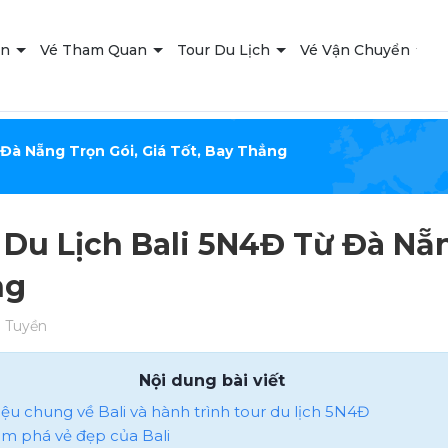
ạn
Vé Tham Quan
Tour Du Lịch
Vé Vận Chuyển
T
 Đà Nẵng Trọn Gói, Giá Tốt, Bay Thẳng
 Du Lịch Bali 5N4Đ Từ Đà Nẵn
ng
 Tuyền
Nội dung bài viết
thiệu chung về Bali và hành trình tour du lịch 5N4Đ
hám phá vẻ đẹp của Bali