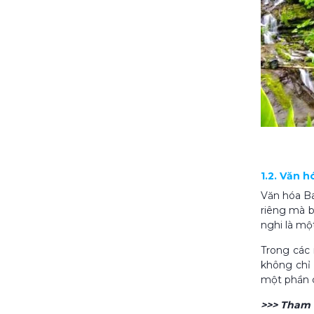
1.2. Văn h
Văn hóa Ba
riêng mà b
nghi là mộ
Trong các 
không chỉ 
một phần c
>>> Tham