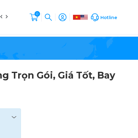
0
in tức
Liên hệ
Hộp Sản Phẩm
Company Profile
Hotline
g Trọn Gói, Giá Tốt, Bay