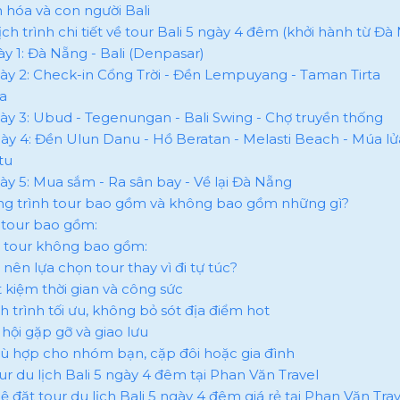
n hóa và con người Bali
 lịch trình chi tiết về tour Bali 5 ngày 4 đêm (khởi hành từ Đà
gày 1: Đà Nẵng - Bali (Denpasar)
gày 2: Check-in Cổng Trời - Đền Lempuyang - Taman Tirta
a
gày 3: Ubud - Tegenungan - Bali Swing - Chợ truyền thống
gày 4: Đền Ulun Danu - Hồ Beratan - Melasti Beach - Múa lử
tu
gày 5: Mua sắm - Ra sân bay - Về lại Đà Nẵng
ng trình tour bao gồm và không bao gồm những gì?
á tour bao gồm:
iá tour không bao gồm:
o nên lựa chọn tour thay vì đi tự túc?
ết kiệm thời gian và công sức
ch trình tối ưu, không bỏ sót địa điểm hot
 hội gặp gỡ và giao lưu
hù hợp cho nhóm bạn, cặp đôi hoặc gia đình
our du lịch Bali 5 ngày 4 đêm tại Phan Văn Travel
hệ đặt tour du lịch Bali 5 ngày 4 đêm giá rẻ tại Phan Văn Tra