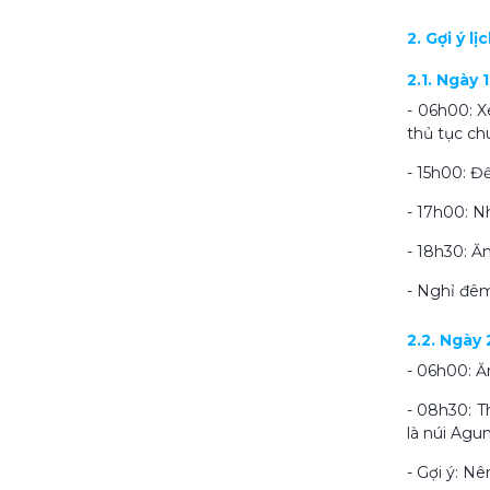
2. Gợi ý l
2.1. Ngày 
- 06h00: X
thủ tục ch
- 15h00: Đ
- 17h00: N
- 18h30: Ă
- Nghỉ đêm
2.2. Ngày
- 06h00: Ă
- 08h30: T
là núi Agu
- Gợi ý: N