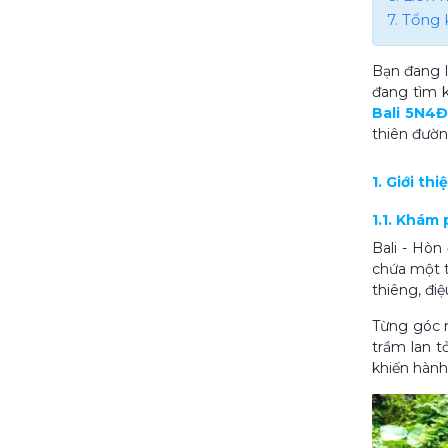
7. Tổng 
Bạn đang l
đang tìm k
Bali 5N4
thiên đườn
1. Giới th
1.1. Khám 
Bali - Hòn
chứa một t
thiêng, đi
Từng góc 
trầm lan t
khiến hành