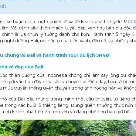
kết
ên kế hoạch cho một chuyến đi xa để khám phá thế giới? Một
iếm. Với cảnh sắc thiên nhiên tuyệt đẹp, văn hóa bản địa độc đ
Đ
chính là lựa chọn lý tưởng dành cho bạn. Hành trình 5 ngày
g nghỉ dưỡng Bali, nơi hội tụ của biển xanh, đền cổ, và những k
iệu chung về Bali và hành trình tour du lịch 5N4Đ
phá vẻ đẹp của Bali
 đảo thiên đường của Indonesia không chỉ làm say lòng du khá
hế giới văn hóa đầy màu sắc và huyền bí. Đến đây, bạn sẽ bị mê
ệu múa truyền thống uyển chuyển trong ánh hoàng hôn và không k
nhỏ của Bali đều mang trong mình một câu chuyện, từ tiếng 
ỏa trong các buổi lễ thiêng liêng. Đừng quên thưởng thức nề
 trình khám phá trở nên trọn vẹn và đáng nhớ hơn bao giờ hết.