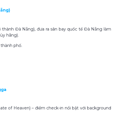
Nẵng)
ội thành Đà Nẵng), đưa ra sân bay quốc tế Đà Nẵng làm
tùy hãng).
 thành phố.
gga
ate of Heaven) – điểm check-in nổi bật với background