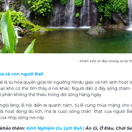
Khám phá vẻ đẹp hoang sơ tại t
óa và con người Bali
li là sự hòa quyện giữa tín ngưỡng Hindu giáo và nét sinh hoạt 
ạn khó có thể tìm thấy ở nơi khác. Người dân ở đây sống chậm rã
t phần không thể thiếu trong đời sống hàng ngày.
ngôi làng, lễ hội diễn ra quanh năm, từ lễ cúng mùa màng cho
là hoạt động du lịch, mà là cuộc sống chân thật của người Ba
ủa nhịp sống nơi này.
 khảo thêm:
Kinh Nghiệm Du Lịch Bali​
: Ăn Gì, Ở Đâu, Chơi S