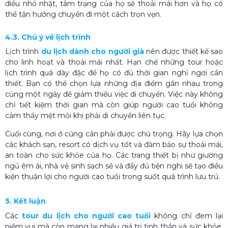
điều nhỏ nhặt, tâm trạng của họ sẽ thoải mái hơn và họ có
thể tận hưởng chuyến đi một cách trọn vẹn.
4.3. Chú ý về lịch trình
Lịch trình
du lịch dành cho người già
nên được thiết kế sao
cho linh hoạt và thoải mái nhất. Hạn chế những tour hoặc
lịch trình quá dày đặc để họ có đủ thời gian nghỉ ngơi cần
thiết. Bạn có thể chọn lựa những địa điểm gần nhau trong
cùng một ngày để giảm thiểu việc di chuyển. Việc này không
chỉ tiết kiệm thời gian mà còn giúp người cao tuổi không
cảm thấy mệt mỏi khi phải di chuyển liên tục.
Cuối cùng, nơi ở cũng cần phải được chú trọng. Hãy lựa chọn
các khách sạn, resort có dịch vụ tốt và đảm bảo sự thoải mái,
an toàn cho sức khỏe của họ. Các trang thiết bị như giường
ngủ êm ái, nhà vệ sinh sạch sẽ và đầy đủ tiện nghi sẽ tạo điều
kiện thuận lợi cho người cao tuổi trong suốt quá trình lưu trú.
5. Kết luận
Các
tour du lịch cho người cao tuổi
không chỉ đem lại
niềm vui mà còn mang lại nhiều giá trị tinh thần và sức khỏe.