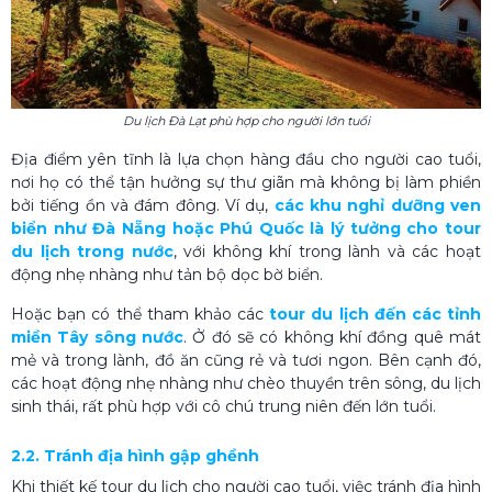
Du lịch Đà Lạt phù hợp cho người lớn tuổi
Địa điểm yên tĩnh là lựa chọn hàng đầu cho người cao tuổi,
nơi họ có thể tận hưởng sự thư giãn mà không bị làm phiền
bởi tiếng ồn và đám đông. Ví dụ,
các khu nghỉ dưỡng ven
biển như Đà Nẵng hoặc Phú Quốc là lý tưởng cho tour
du lịch trong nước
, với không khí trong lành và các hoạt
động nhẹ nhàng như tản bộ dọc bờ biển.
Hoặc bạn có thể tham khảo các
tour du lịch đến các tỉnh
miền Tây sông nước
. Ở đó sẽ có không khí đồng quê mát
mẻ và trong lành, đồ ăn cũng rẻ và tươi ngon. Bên cạnh đó,
các hoạt động nhẹ nhàng như chèo thuyền trên sông, du lịch
sinh thái, rất phù hợp với cô chú trung niên đến lớn tuổi.
2.2. Tránh địa hình gập ghềnh
Khi thiết kế tour du lịch cho người cao tuổi, việc tránh địa hình