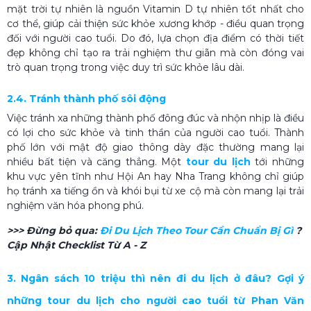
mặt trời tự nhiên là nguồn Vitamin D tự nhiên tốt nhất cho
cơ thể, giúp cải thiện sức khỏe xương khớp - điều quan trọng
đối với người cao tuổi. Do đó, lựa chọn địa điểm có thời tiết
đẹp không chỉ tạo ra trải nghiệm thư giãn mà còn đóng vai
trò quan trọng trong việc duy trì sức khỏe lâu dài.
2.4. Tránh thành phố sôi động
Việc tránh xa những thành phố đông đúc và nhộn nhịp là điều
có lợi cho sức khỏe và tinh thần của người cao tuổi. Thành
phố lớn với mật độ giao thông dày đặc thường mang lại
nhiều bất tiện và căng thẳng. Một
tour du lịch
tới những
khu vực yên tĩnh như Hội An hay Nha Trang không chỉ giúp
họ tránh xa tiếng ồn và khói bụi từ xe cộ mà còn mang lại trải
nghiệm văn hóa phong phú.
>>> Đừng bỏ qua:
Đi Du Lịch Theo Tour Cần Chuẩn Bị Gì​
?
Cập Nhật Checklist Từ A - Z
3. Ngân sách 10 triệu thì nên đi du lịch ở đâu? Gợi ý
những tour du lịch cho người cao tuổi từ Phan Văn