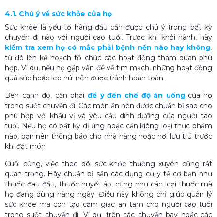
4.1. Chú ý về sức khỏe của họ
Sức khỏe là yếu tố hàng đầu cần được chú ý trong bất kỳ
chuyến đi nào với người cao tuổi. Trước khi khởi hành, hãy
kiểm tra xem họ có mắc phải bệnh nền nào hay không
,
từ đó lên kế hoạch tổ chức các hoạt động tham quan phù
hợp. Ví dụ, nếu họ gặp vấn đề về tim mạch, những hoạt động
quá sức hoặc leo núi nên được tránh hoàn toàn.
Bên cạnh đó, cần phải
để ý đến chế độ ăn uống
của họ
trong suốt chuyến đi. Các món ăn nên được chuẩn bị sao cho
phù hợp với khẩu vị và yêu cầu dinh dưỡng của người cao
tuổi. Nếu họ có bất kỳ dị ứng hoặc cần kiêng loại thực phẩm
nào, bạn nên thông báo cho nhà hàng hoặc nơi lưu trú trước
khi đặt món.
Cuối cùng, việc theo dõi sức khỏe thường xuyên cũng rất
quan trọng. Hãy chuẩn bị sẵn các dụng cụ y tế cơ bản như
thuốc đau đầu, thuốc huyết áp, cũng như các loại thuốc mà
họ đang dùng hàng ngày. Điều này không chỉ giúp quản lý
sức khỏe mà còn tạo cảm giác an tâm cho người cao tuổi
trong suốt chuyến đi. Ví dụ: trên các chuyến bay hoặc các