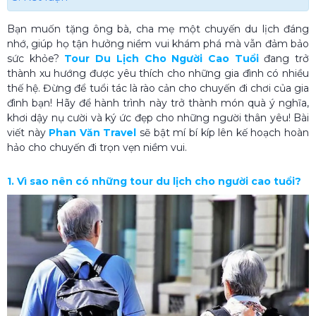
Bạn muốn tặng ông bà, cha mẹ một chuyến du lịch đáng
nhớ, giúp họ tận hưởng niềm vui khám phá mà vẫn đảm bảo
sức khỏe?
Tour Du Lịch Cho Người Cao Tuổi
đang trở
thành xu hướng được yêu thích cho những gia đình có nhiều
thế hệ. Đừng để tuổi tác là rào cản cho chuyến đi chơi của gia
đình bạn! Hãy để hành trình này trở thành món quà ý nghĩa,
khơi dậy nụ cười và ký ức đẹp cho những người thân yêu! Bài
viết này
Phan Văn Travel
sẽ bật mí bí kíp lên kế hoạch hoàn
hảo cho chuyến đi trọn vẹn niềm vui.
1. Vì sao nên có những tour du lịch cho người cao tuổi?