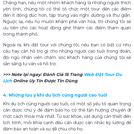
Chẳng hạn, nếu một nhóm khách hàng là những người thích
yên tĩnh, chúng tôi có thể tổ chức một tour đến các điểm
đến ít đông đúc hơn, tập trung vào nghỉ dưỡng và thư giãn.
Ngược lại, nếu họ muốn khám phá văn hóa, thì chũng tôi sẽ
ưu tiên cho các hoạt động ghé thăm các điểm tham quan
trong thành phố.
Ngoài ra, khi đặt tour với chúng tôi, nếu bạn có bất cứ nhu
cầu hay cần hỗ trợ gì cho những người cao tuổi trong đoàn,
đội ngũ nhân viên chăm sóc khách hàng của chúng tôi sẽ
sẵn sàng tư vấn và hỗ trợ.
>>> Note lại ngay:
Đánh Giá 15 Trang
Web Đặt Tour Du
Lịch​
Online Uy Tín Được Tin Dùng
4. Những lưu ý khi du lịch cùng người cao tuổi
Khi du lịch cùng người cao tuổi, có một số yếu tố quan trọng
cần được chú ý để đảm bảo họ có thể tận hưởng chuyến đi
một cách thoải mái nhất. Từ sức khỏe, vật dụng cần thiết đến
lịch trình, mỗi khía cạnh đều cần được cân nhắc kỹ lưỡng để
đảm bảo an toàn và sự dễ chịu cho họ.