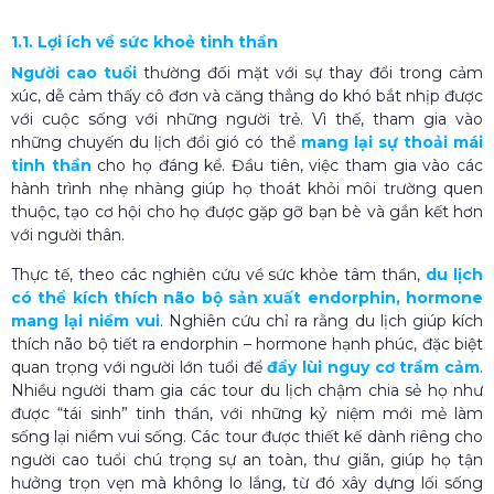
1.1. Lợi ích về sức khoẻ tinh thần
Người cao tuổi
thường đối mặt với sự thay đổi trong cảm
xúc, dễ cảm thấy cô đơn và căng thẳng do khó bắt nhịp được
với cuộc sống với những người trẻ. Vì thế, tham gia vào
những chuyến du lịch đổi gió có thể
mang lại sự thoải mái
tinh thần
cho họ đáng kể. Đầu tiên, việc tham gia vào các
hành trình nhẹ nhàng giúp họ thoát khỏi môi trường quen
thuộc, tạo cơ hội cho họ được gặp gỡ bạn bè và gắn kết hơn
với người thân.
Thực tế, theo các nghiên cứu về sức khỏe tâm thần,
du lịch
có thể kích thích não bộ sản xuất endorphin, hormone
mang lại niềm vui
. Nghiên cứu chỉ ra rằng du lịch giúp kích
thích não bộ tiết ra endorphin – hormone hạnh phúc, đặc biệt
quan trọng với người lớn tuổi để
đẩy lùi nguy cơ trầm cảm
.
Nhiều người tham gia các tour du lịch chậm chia sẻ họ như
được “tái sinh” tinh thần, với những kỷ niệm mới mẻ làm
sống lại niềm vui sống. Các tour được thiết kế dành riêng cho
người cao tuổi chú trọng sự an toàn, thư giãn, giúp họ tận
hưởng trọn vẹn mà không lo lắng, từ đó xây dựng lối sống