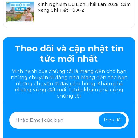
Kinh Nghiệm Du Lịch Thái Lan 2026: Cẩm
Nang Chi Tiết Từ A-Z
Theo dõi và cập nhật tin
tức mới nhất
Vinh hạnh của chúng tôi là mang đến cho bạn
những chuyến đi đáng nhớ. Mang đến cho bạn
những chuyến đi đầy
cảm hứng. Khám phá
những vùng đất mới. Tự do khám phá cùng
chúng tôi.
Theo dõi