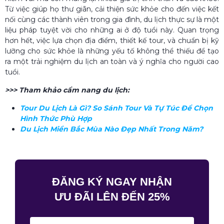
Từ việc giúp họ thư giãn, cải thiện sức khỏe cho đến việc kết
nối cùng các thành viên trong gia đình, du lịch thực sự là một
liệu pháp tuyệt vời cho những ai ở độ tuổi này. Quan trọng
hơn hết, việc lựa chọn địa điểm, thiết kế tour, và chuẩn bị kỹ
lưỡng cho sức khỏe là những yếu tố không thể thiếu để tạo
ra một trải nghiệm du lịch an toàn và ý nghĩa cho người cao
tuổi.
>>> Tham khảo cẩm nang du lịch:
Tour Du Lịch Là Gì​? So Sánh Tour Và Tự Túc Để Chọn
Hình Thức Phù Hợp
Du Lịch Miền Bắc Mùa Nào Đẹp Nhất Trong Năm?
ĐĂNG KÝ NGAY NHẬN
ƯU ĐÃI LÊN ĐẾN 25%