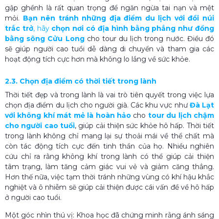
gập ghềnh là rất quan trọng để ngăn ngừa tai nạn và mệt
mỏi.
Bạn nên tránh những địa điểm du lịch với đồi núi
trắc trở
, hãy
chọn nơi có địa hình bằng phẳng như đồng
bằng sông Cửu Long
cho tour du lịch trong nước. Điều đó
sẽ giúp người cao tuổi dễ dàng di chuyển và tham gia các
hoạt động tích cực hơn mà không lo lắng về sức khỏe.
2.3. Chọn địa điểm có thời tiết trong lành
Thời tiết đẹp và trong lành là vai trò tiên quyết trong việc lựa
chọn địa điểm du lịch cho người già. Các khu vực như
Đà Lạt
với không khí mát mẻ là hoàn hảo
cho
tour du lịch chậm
cho người cao tuổi
, giúp cải thiện sức khỏe hô hấp. Thời tiết
trong lành không chỉ mang lại sự thoải mái về thể chất mà
còn tác động tích cực đến tinh thần của họ. Nhiều nghiên
cứu chỉ ra rằng không khí trong lành có thể giúp cải thiện
tâm trạng, làm tăng cảm giác vui vẻ và giảm căng thẳng.
Hơn thế nữa, việc tạm thời tránh những vùng có khí hậu khắc
nghiệt và ô nhiễm sẽ giúp cải thiện được cái vấn đề về hô hấp
ở người cao tuổi.
Một góc nhìn thú vị: Khoa học đã chứng minh rằng ánh sáng