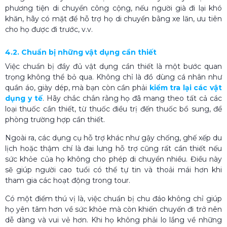
phương tiện di chuyển công cộng, nếu người già đi lại khó
khăn, hãy có mặt để hỗ trợ họ di chuyển bằng xe lăn, ưu tiên
cho họ được đi trước, v.v.
4.2. Chuẩn bị những vật dụng cần thiết
Việc chuẩn bị đầy đủ vật dụng cần thiết là một bước quan
trọng không thể bỏ qua. Không chỉ là đồ dùng cá nhân như
quần áo, giày dép, mà bạn còn cần phải
kiểm tra lại các vật
dụng y tế
. Hãy chắc chắn rằng họ đã mang theo tất cả các
loại thuốc cần thiết, từ thuốc điều trị đến thuốc bổ sung, để
phòng trường hợp cần thiết.
Ngoài ra, các dụng cụ hỗ trợ khác như gậy chống, ghế xếp du
lịch hoặc thậm chí là đai lưng hỗ trợ cũng rất cần thiết nếu
sức khỏe của họ không cho phép di chuyển nhiều. Điều này
sẽ giúp người cao tuổi có thể tự tin và thoải mái hơn khi
tham gia các hoạt động trong tour.
Có một điểm thú vị là, việc chuẩn bị chu đáo không chỉ giúp
họ yên tâm hơn về sức khỏe mà còn khiến chuyến đi trở nên
dễ dàng và vui vẻ hơn. Khi họ không phải lo lắng về những