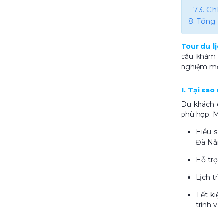
7.3. C
8. Tổng 
Tour du l
cầu khám 
nghiệm mới
1. Tại sa
Du khách q
phù hợp. M
Hiểu s
Đà Nẵn
Hỗ trợ
Lịch t
Tiết k
trình 