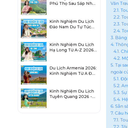
Văn Tra
Phú Thọ Sau Sáp Nhập
2026 Chi Tiết A-Z
2.1. T
2.2. T
Kinh Nghiệm Du Lịch
2.3. T
Đảo Nam Du Tự Túc
2.4. T
2026 Chi Tiết Từ A-Z
3. Bảng
4. Thông
Kinh Nghiệm Du Lịch
Hạ Long Từ A-Z 2026:
4.1. C
Đi Đâu, Ăn Gì, Ở Đâu?
4.2. M
5. Tại s
Du Lịch Armenia 2026:
ngoài c
Kinh Nghiệm Từ A Đến
5.1. Độ
Z Cho Người Việt
5.2. A
Kinh Nghiệm Du Lịch
5.3. S
Tuyên Quang 2026 -
5.4. Hệ
Sau Sáp Nhập Hà
6. Sẵn 
Giang
7. Câu 
7.1. T
7.2. T