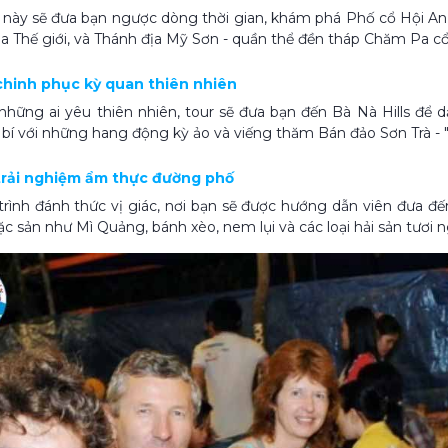
 này sẽ đưa bạn ngược dòng thời gian, khám phá Phố cổ Hội An
a Thế giới, và Thánh địa Mỹ Sơn - quần thể đền tháp Chăm Pa cổ 
 chinh phục kỳ quan thiên nhiên
hững ai yêu thiên nhiên, tour sẽ đưa bạn đến Bà Nà Hills để
bí với những hang động kỳ ảo và viếng thăm Bán đảo Sơn Trà - "
 trải nghiệm ẩm thực đường phố
rình đánh thức vị giác, nơi bạn sẽ được hướng dẫn viên đưa đ
ặc sản như Mì Quảng, bánh xèo, nem lụi và các loại hải sản tươi 