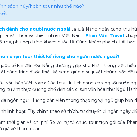
hính sách hủy/hoàn tour như thế nào?
kết
ịch dành cho người nước ngoài
tại Đà Nẵng ngày càng thu hút
phá văn hóa và thiên nhiên Việt Nam.
Phan Văn Travel
chuyê
 mẻ, phù hợp từng khách quốc tế. Cùng khám phá chi tiết hơn tr
o nên chọn tour thiết kế riêng cho người nước ngoài?
uốc tế khi đến Đà Nẵng thường gặp khó khăn trong việc hiểu 
ột hành trình được thiết kế riêng giúp giải quyết những vấn đề 
âu văn hóa Việt Nam: Các tour du lịch dành cho người nước ng
g, từ ẩm thực đường phố đến các di sản văn hóa như Ngũ Hành
 đa ngôn ngữ: Hướng dẫn viên thông thạo ngoại ngữ giúp bạn d
rình linh hoạt: Tùy chỉnh theo sở thích, từ chuyến đi ngắn ngày 
iệm thời gian và chi phí: So với tự tổ chức, tour trọn gói của Ph
và giá vé tham quan.