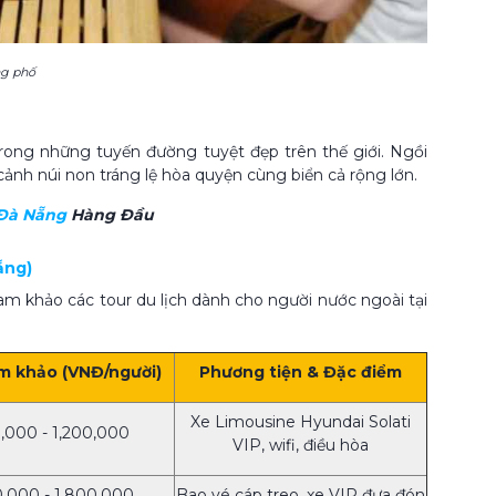
ng phố
rong những tuyến đường tuyệt đẹp trên thế giới. Ngồi
ảnh núi non tráng lệ hòa quyện cùng biển cả rộng lớn.
Đà Nẵng​
Hàng Đầu
ẵng)
am khảo các tour du lịch dành cho người nước ngoài tại
m khảo (VNĐ/người)
Phương tiện & Đặc điểm
Xe Limousine Hyundai Solati
,000 - 1,200,000
VIP, wifi, điều hòa
0,000 - 1,800,000
Bao vé cáp treo, xe VIP đưa đón