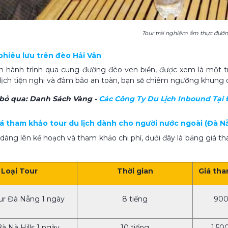
Tour trải nghiệm ẩm thực đườ
 phiêu lưu trên đèo Hải Vân
m hành trình qua cung đường đèo ven biển, được xem là một t
 lịch tiện nghi và đảm bảo an toàn, bạn sẽ chiêm ngưỡng khung c
bỏ qua:
Danh Sách Vàng -
Các Công Ty Du Lịch Inbound Tại 
iá tham khảo tour du lịch dành cho người nước ngoài (Đà N
dàng lên kế hoạch và tham khảo chi phí, dưới đây là bảng giá th
Loại Tour
Thời gian
Giá tha
our Đà Nẵng 1 ngày
8 tiếng
900
Bà Nà Hills 1 ngày
10 tiếng
1,50