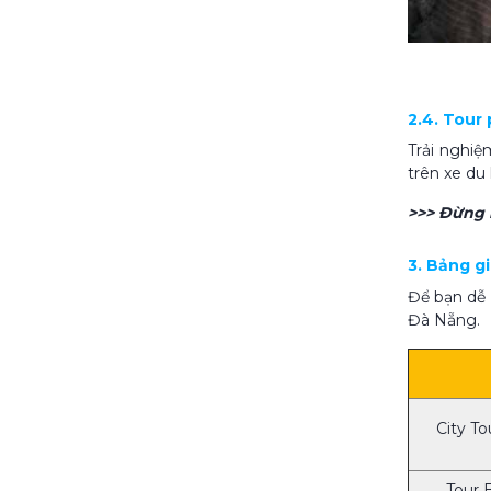
2.4. Tour
Trải nghiệ
trên xe du
>>> Đừng 
3. Bảng g
Để bạn dễ 
Đà Nẵng.
City T
Tour 