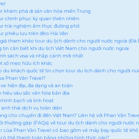
vel
our khám phá di sản văn hóa miền Trung
our chinh phục kỳ quan thiên nhiên
our trải nghiệm ẩm thực đường phố
our phiêu lưu trên đèo Hải Vân
 giá tham khảo tour du lịch dành cho người nước ngoài (Đà
 tin cần biết khi du lịch Việt Nam cho người nước ngoài
hính sách visa và nhập cảnh mới nhất
ột số mẹo hữu ích khác
ao du khách quốc tế tin chọn tour du lịch dành cho người nư
ủa Phan Văn Travel?
i xe hiện đại, đa dạng và an toàn
m hiểu sâu sắc văn hóa bản địa
ự minh bạch và linh hoạt
 sinh thái dịch vụ toàn diện
sàng cho chuyến đi đến Việt Nam? Liên hệ với Phan Văn Trave
hỏi thường gặp (FAQs) về tour du lịch dành cho người nước 
our của Phan Văn Travel có bao gồm vé máy bay quốc tế kh
ôi có thể thanh toán bằng những hình thức nào?