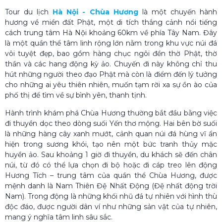
Tour du lịch
Hà Nội - Chùa Hương
là một chuyến hành
hương về miền đất Phật, một di tích thắng cảnh nổi tiếng
cách trung tâm Hà Nội khoảng 60km về phía Tây Nam. Đây
là một quần thể tâm linh rộng lớn nằm trong khu vực núi đá
vôi tuyệt đẹp, bao gồm hàng chục ngôi đền thờ Phật, thờ
thần và các hang động kỳ ảo. Chuyến đi này không chỉ thu
hút những người theo đạo Phật mà còn là điểm đến lý tưởng
cho những ai yêu thiên nhiên, muốn tạm rời xa sự ồn ào của
phố thị để tìm về sự bình yên, thanh tịnh.
Hành trình khám phá Chùa Hương thường bắt đầu bằng việc
đi thuyền dọc theo dòng suối Yến thơ mộng. Hai bên bờ suối
là những hàng cây xanh mướt, cảnh quan núi đá hùng vĩ ẩn
hiện trong sương khói, tạo nên một bức tranh thủy mặc
huyền ảo. Sau khoảng 1 giờ đi thuyền, du khách sẽ đến chân
núi, từ đó có thể lựa chọn đi bộ hoặc đi cáp treo lên động
Hương Tích – trung tâm của quần thể Chùa Hương, được
mệnh danh là Nam Thiên Đệ Nhất Động (Đệ nhất động trời
Nam). Trong động là những khối nhũ đá tự nhiên với hình thù
độc đáo, được người dân ví như những sản vật của tự nhiên,
mang ý nghĩa tâm linh sâu sắc.