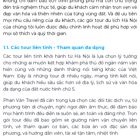
không chỉ đảm bảo lịch trình phong phú mà còn chú trọng
đến trải nghiệm thực tế, giúp du khách cảm nhận trọn vẹn vẻ
đẹp văn hóa và thiên nhiên của từng vùng đất. Và để ưu tiên
mọi nhu cầu riêng của du khách, các gói tour du lịch Hà Nội
của chúng tôi luôn được điều chỉnh linh hoạt để phù hợp với
mọi sở thích và quỹ thời gian.
1.1. Các tour liên tỉnh - Tham quan đa dạng
Các tour liên tỉnh khởi hành từ Hà Nội là lựa chọn lý tưởng
cho những ai muốn kết hợp khám phá thủ đô ngàn năm văn
hiến cùng với những danh thắng nổi tiếng khác của Việt
Nam. Đây là những tour đi nhiều ngày, mang tính kết nối,
giúp du khách hiểu sâu sắc hơn về địa lý, lịch sử và văn hóa
đa dạng của đất nước hình chữ S.
Phan Văn Travel đã cẩn trọng lựa chọn các đối tác dịch vụ, từ
phương tiện di chuyển, nghỉ ngơi đến ẩm thực, để đảm bảo
mọi hành trình đều diễn ra suôn sẻ, an toàn và đáng nhớ. Trọn
gói tour đều đã bao gồm xe giường nằm vận chuyển liên
tỉnh, vé tham quan cơ bản, các bữa ăn với đặc sản địa
phương, và hướng dẫn viên, tài xế tận tâm, nhiệt tình.