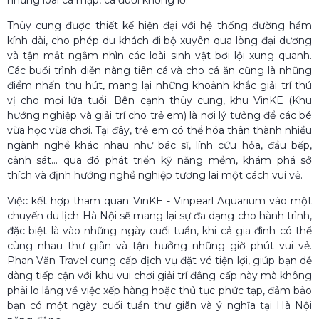
Thủy cung được thiết kế hiện đại với hệ thống đường hầm
kính dài, cho phép du khách đi bộ xuyên qua lòng đại dương
và tận mắt ngắm nhìn các loài sinh vật bơi lội xung quanh.
Các buổi trình diễn nàng tiên cá và cho cá ăn cũng là những
điểm nhấn thu hút, mang lại những khoảnh khắc giải trí thú
vị cho mọi lứa tuổi. Bên cạnh thủy cung, khu VinKE (Khu
hướng nghiệp và giải trí cho trẻ em) là nơi lý tưởng để các bé
vừa học vừa chơi. Tại đây, trẻ em có thể hóa thân thành nhiều
ngành nghề khác nhau như bác sĩ, lính cứu hỏa, đầu bếp,
cảnh sát… qua đó phát triển kỹ năng mềm, khám phá sở
thích và định hướng nghề nghiệp tương lai một cách vui vẻ.
Việc kết hợp tham quan VinKE - Vinpearl Aquarium vào một
chuyến du lịch Hà Nội sẽ mang lại sự đa dạng cho hành trình,
đặc biệt là vào những ngày cuối tuần, khi cả gia đình có thể
cùng nhau thư giãn và tận hưởng những giờ phút vui vẻ.
Phan Văn Travel cung cấp dịch vụ đặt vé tiện lợi, giúp bạn dễ
dàng tiếp cận với khu vui chơi giải trí đẳng cấp này mà không
phải lo lắng về việc xếp hàng hoặc thủ tục phức tạp, đảm bảo
bạn có một ngày cuối tuần thư giãn và ý nghĩa tại Hà Nội