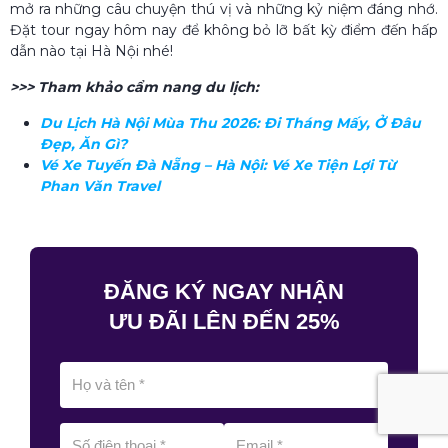
mở ra những câu chuyện thú vị và những kỷ niệm đáng nhớ.
Đặt tour ngay hôm nay để không bỏ lỡ bất kỳ điểm đến hấp
dẫn nào tại Hà Nội nhé!
>>> Tham khảo cẩm nang du lịch:
Du Lịch Hà Nội Mùa Thu 2026: Đi Tháng Mấy, Ở Đâu
Đẹp, Ăn Gì?
Vé Xe Tuyến Đà Nẵng – Hà Nội: Vé Xe Tiện Lợi Từ
Phan Văn Travel
ĐĂNG KÝ NGAY NHẬN
ƯU ĐÃI LÊN ĐẾN 25%