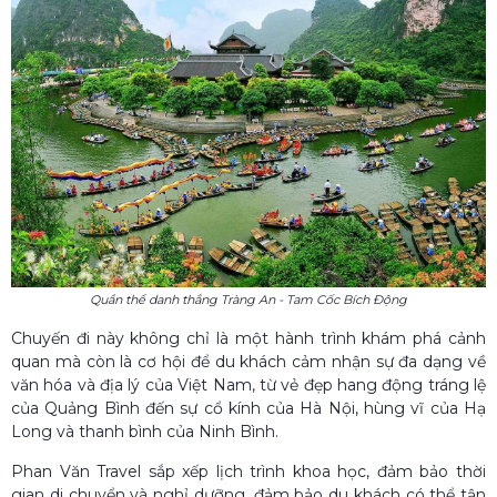
Quần thể danh thắng Tràng An - Tam Cốc Bích Động
Chuyến đi này không chỉ là một hành trình khám phá cảnh
quan mà còn là cơ hội để du khách cảm nhận sự đa dạng về
văn hóa và địa lý của Việt Nam, từ vẻ đẹp hang động tráng lệ
của Quảng Bình đến sự cổ kính của Hà Nội, hùng vĩ của Hạ
Long và thanh bình của Ninh Bình.
Phan Văn Travel sắp xếp lịch trình khoa học, đảm bảo thời
gian di chuyển và nghỉ dưỡng, đảm bảo du khách có thể tận