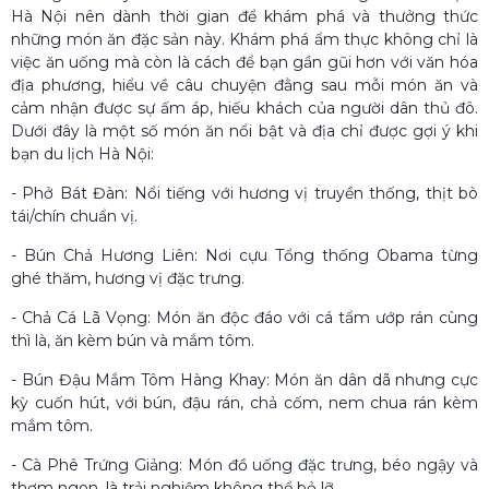
Hà Nội nên dành thời gian để khám phá và thưởng thức
những món ăn đặc sản này. Khám phá ẩm thực không chỉ là
việc ăn uống mà còn là cách để bạn gần gũi hơn với văn hóa
địa phương, hiểu về câu chuyện đằng sau mỗi món ăn và
cảm nhận được sự ấm áp, hiếu khách của người dân thủ đô.
Dưới đây là một số món ăn nổi bật và địa chỉ được gợi ý khi
bạn du lịch Hà Nội:
- Phở Bát Đàn: Nổi tiếng với hương vị truyền thống, thịt bò
tái/chín chuẩn vị.
- Bún Chả Hương Liên: Nơi cựu Tổng thống Obama từng
ghé thăm, hương vị đặc trưng.
- Chả Cá Lã Vọng: Món ăn độc đáo với cá tẩm ướp rán cùng
thì là, ăn kèm bún và mắm tôm.
- Bún Đậu Mắm Tôm Hàng Khay: Món ăn dân dã nhưng cực
kỳ cuốn hút, với bún, đậu rán, chả cốm, nem chua rán kèm
mắm tôm.
- Cà Phê Trứng Giảng: Món đồ uống đặc trưng, béo ngậy và
thơm ngon, là trải nghiệm không thể bỏ lỡ.