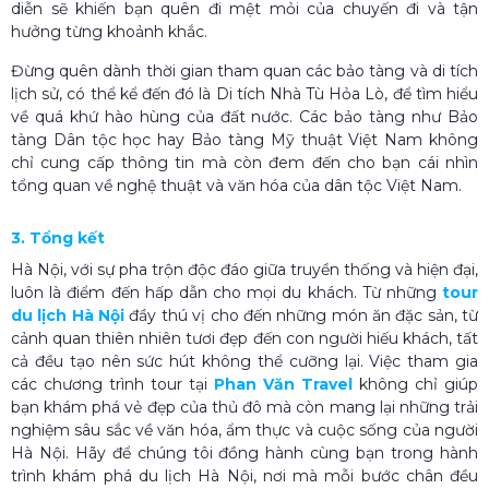
diễn sẽ khiến bạn quên đi mệt mỏi của chuyến đi và tận
hưởng từng khoảnh khắc.
Đừng quên dành thời gian tham quan các bảo tàng và di tích
lịch sử, có thể kể đến đó là Di tích Nhà Tù Hỏa Lò, để tìm hiểu
về quá khứ hào hùng của đất nước. Các bảo tàng như Bảo
tàng Dân tộc học hay Bảo tàng Mỹ thuật Việt Nam không
chỉ cung cấp thông tin mà còn đem đến cho bạn cái nhìn
tổng quan về nghệ thuật và văn hóa của dân tộc Việt Nam.
3. Tổng kết
Hà Nội, với sự pha trộn độc đáo giữa truyền thống và hiện đại,
luôn là điểm đến hấp dẫn cho mọi du khách. Từ những
tour
du lịch Hà Nội
đầy thú vị cho đến những món ăn đặc sản, từ
cảnh quan thiên nhiên tươi đẹp đến con người hiếu khách, tất
cả đều tạo nên sức hút không thể cưỡng lại. Việc tham gia
các chương trình tour tại
Phan Văn Travel
không chỉ giúp
bạn khám phá vẻ đẹp của thủ đô mà còn mang lại những trải
nghiệm sâu sắc về văn hóa, ẩm thực và cuộc sống của người
Hà Nội.
Hãy để chúng tôi đồng hành cùng bạn trong hành
trình khám phá du lịch Hà Nội, nơi mà mỗi bước chân đều