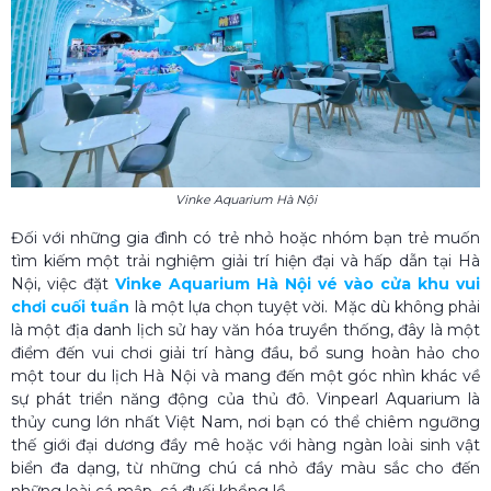
Vinke Aquarium Hà Nội
Đối với những gia đình có trẻ nhỏ hoặc nhóm bạn trẻ muốn
tìm kiếm một trải nghiệm giải trí hiện đại và hấp dẫn tại Hà
Nội, việc đặt
Vinke Aquarium Hà Nội vé vào cửa khu vui
chơi cuối tuần
là một lựa chọn tuyệt vời. Mặc dù không phải
là một địa danh lịch sử hay văn hóa truyền thống, đây là một
điểm đến vui chơi giải trí hàng đầu, bổ sung hoàn hảo cho
một tour du lịch Hà Nội và mang đến một góc nhìn khác về
sự phát triển năng động của thủ đô. Vinpearl Aquarium là
thủy cung lớn nhất Việt Nam, nơi bạn có thể chiêm ngưỡng
thế giới đại dương đầy mê hoặc với hàng ngàn loài sinh vật
biển đa dạng, từ những chú cá nhỏ đầy màu sắc cho đến
những loài cá mập, cá đuối khổng lồ.