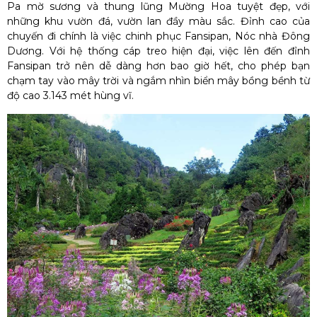
Pa mờ sương và thung lũng Mường Hoa tuyệt đẹp, với
những khu vườn đá, vườn lan đầy màu sắc. Đỉnh cao của
chuyến đi chính là việc chinh phục
Fansipan
, Nóc nhà Đông
Dương. Với hệ thống cáp treo hiện đại, việc lên đến đỉnh
Fansipan trở nên dễ dàng hơn bao giờ hết, cho phép bạn
chạm tay vào mây trời và ngắm nhìn biển mây bồng bềnh từ
độ cao 3.143 mét hùng vĩ.