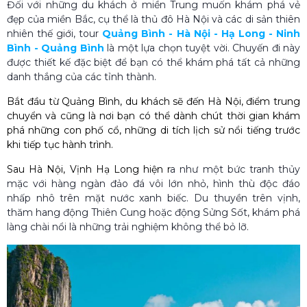
Đối với những du khách ở miền Trung muốn khám phá vẻ
đẹp của miền Bắc, cụ thể là thủ đô Hà Nội và các di sản thiên
nhiên thế giới, tour
Quảng Bình - Hà Nội - Hạ Long - Ninh
Bình - Quảng Bình
là một lựa chọn tuyệt vời. Chuyến đi này
được thiết kế đặc biệt để bạn có thể khám phá tất cả những
danh thắng của các tỉnh thành.
Bắt đầu từ
Quảng Bình
, du khách sẽ đến Hà Nội, điểm trung
chuyển và cũng là nơi bạn có thể dành chút thời gian khám
phá những con phố cổ, những di tích lịch sử nổi tiếng trước
khi tiếp tục hành trình.
Sau Hà Nội,
Vịnh Hạ Long
hiện r
a như một bức tranh thủy
mặc với hàng ngàn đảo đá vôi lớn nhỏ, hình thù độc đáo
nhấp nhô trên mặt nước xanh biếc. Du thuyền trên vịnh,
thăm hang động Thiên Cung hoặc động Sửng Sốt, khám phá
làng chài nổi là những trải nghiệm không thể bỏ lỡ.