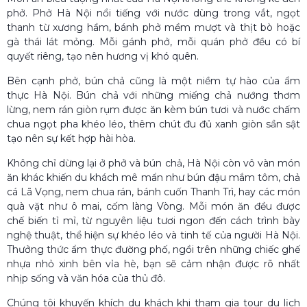
phở. Phở Hà Nội nổi tiếng với nước dùng trong vắt, ngọt
thanh từ xương hầm, bánh phở mềm mượt và thịt bò hoặc
gà thái lát mỏng. Mỗi gánh phở, mỗi quán phở đều có bí
quyết riêng, tạo nên hương vị khó quên.
Bên cạnh phở, bún chả cũng là một niềm tự hào của ẩm
thực Hà Nội. Bún chả với những miếng chả nướng thơm
lừng, nem rán giòn rụm được ăn kèm bún tươi và nước chấm
chua ngọt pha khéo léo, thêm chút đu đủ xanh giòn sần sật
tạo nên sự kết hợp hài hòa.
Không chỉ dừng lại ở phở và bún chả, Hà Nội còn vô vàn món
ăn khác khiến du khách mê mẩn như bún đậu mắm tôm, chả
cá Lã Vọng, nem chua rán, bánh cuốn Thanh Trì, hay các món
quà vặt như ô mai, cốm làng Vòng. Mỗi món ăn đều được
chế biến tỉ mỉ, từ nguyên liệu tươi ngon đến cách trình bày
nghệ thuật, thể hiện sự khéo léo và tinh tế của người Hà Nội.
Thưởng thức ẩm thực đường phố, ngồi trên những chiếc ghế
nhựa nhỏ xinh bên vỉa hè, bạn sẽ cảm nhận được rõ nhất
nhịp sống và văn hóa của thủ đô.
Chúng tôi khuyến khích du khách khi tham gia tour du lịch