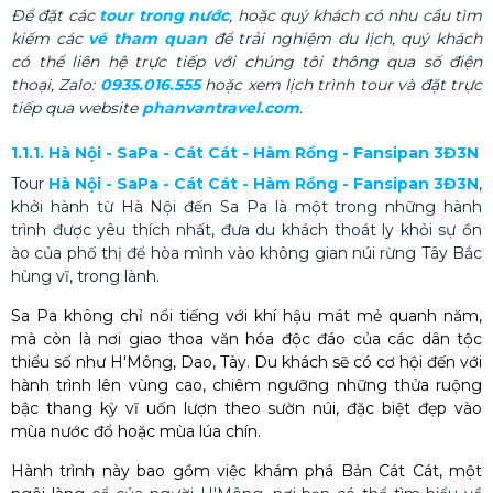
Để đặt các
tour trong nước
, hoặc quý khách có nhu cầu tìm
kiếm các
vé tham quan
để trải nghiệm du lịch, quý khách
có thể liên hệ trực tiếp với chúng tôi thông qua số điện
thoại, Zalo:
0935.016.555
hoặc xem lịch trình tour và đặt trực
tiếp qua website
phanvantravel.com
.
1.1.1. Hà Nội - SaPa - Cát Cát - Hàm Rồng - Fansipan 3Đ3N
Tour
Hà Nội - SaPa - Cát Cát - Hàm Rồng - Fansipan 3Đ3N
,
khởi hành từ Hà Nội đến Sa Pa là một trong những hành
trình được yêu thích nhất, đưa du khách thoát ly khỏi sự ồn
ào của phố thị để hòa mình vào không gian núi rừng Tây Bắc
hùng vĩ, trong lành.
Sa Pa không chỉ nổi tiếng với khí hậu mát mẻ quanh năm,
mà còn là nơi giao thoa văn hóa độc đáo của các dân tộc
thiểu số như H'Mông, Dao, Tày. Du khách sẽ có cơ hội đến với
hành trình lên vùng cao, chiêm ngưỡng những thửa ruộng
bậc thang kỳ vĩ uốn lượn theo sườn núi, đặc biệt đẹp vào
mùa nước đổ hoặc mùa lúa chín.
Hành trình này bao gồm việc khám phá Bản Cát Cát, một