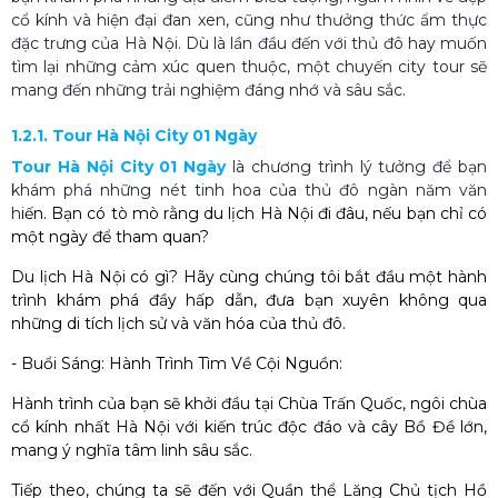
cổ kính và hiện đại đan xen, cũng như thưởng thức ẩm thực
đặc trưng của Hà Nội. Dù là lần đầu đến với thủ đô hay muốn
tìm lại những cảm xúc quen thuộc, một chuyến city tour sẽ
mang đến những trải nghiệm đáng nhớ và sâu sắc.
1.2.1. Tour Hà Nội City 01 Ngày
Tour Hà Nội City 01 Ngày
là chương trình lý tưởng để bạn
khám phá những nét tinh hoa của thủ đô ngàn năm văn
h
iến. Bạn có tò mò rằng
du lịch Hà Nội đi đâu
, nếu bạn chỉ có
một ngày để tham quan?
Du lịch Hà Nội có gì?
Hãy cùng chúng tôi bắt đầu một hành
trình khám phá đầy hấp dẫn, đưa bạn xuyên không qua
những di tích lịch sử và văn hóa của thủ đô.
- Buổi Sáng: Hành Trình Tìm Về Cội Nguồn:
Hành trình của bạn sẽ khởi đầu tại
Chùa Trấn Quốc
, ngôi chùa
cổ kính nhất Hà Nội với kiến trúc độc đáo và cây Bồ Đề lớn,
mang ý nghĩa tâm linh sâu sắc.
Tiếp theo, chúng ta sẽ đến với
Quần thể Lăng Chủ tịch Hồ