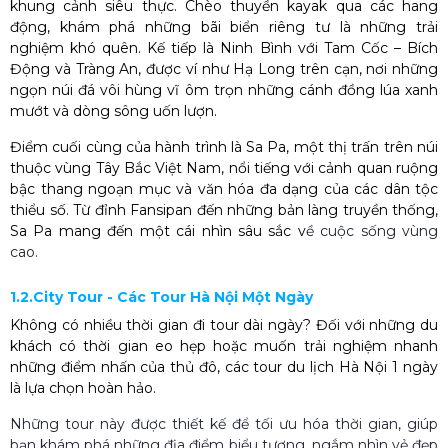
khung cảnh siêu thực. Chèo thuyền kayak qua các hang
động, khám phá những bãi biển riêng tư là những trải
nghiệm khó quên. Kế tiếp là Ninh Bình với Tam Cốc – Bích
Động và Tràng An, được ví như Hạ Long trên cạn, nơi những
ngọn núi đá vôi hùng vĩ ôm trọn những cánh đồng lúa xanh
mướt và dòng sông uốn lượn.
Điểm cuối cùng của hành trình là Sa Pa, một thị trấn trên núi
thuộc vùng Tây Bắc Việt Nam, nổi tiếng với cảnh quan ruộng
bậc thang ngoạn mục và văn hóa đa dạng của các dân tộc
thiểu số. Từ đỉnh Fansipan đến những bản làng truyền thống,
Sa Pa mang đến một cái nhìn sâu sắc v
ề cuộc sống vùng
cao.
1.2.City Tour - Các Tour Hà Nội Một Ngày
Không có nhiều thời gian đi tour dài ngày? Đối với những du
khách có thời gian eo hẹp hoặc muốn trải nghiệm nhanh
những điểm nhấn của thủ đô, các
tour du lịch Hà Nội 1 ngày
là lựa chọn hoàn hảo.
Những tour này được thiết kế để tối ưu hóa thời gian, giúp
bạn khám phá những địa điểm biểu tượng, ngắm nhìn vẻ đẹp