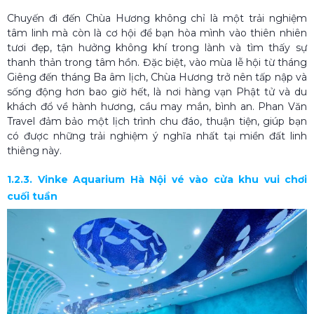
Chuyến đi đến Chùa Hương không chỉ là một trải nghiệm
tâm linh mà còn là cơ hội để bạn hòa mình vào thiên nhiên
tươi đẹp, tận hưởng không khí trong lành và tìm thấy sự
thanh thản trong tâm hồn. Đặc biệt, vào mùa lễ hội từ tháng
Giêng đến tháng Ba âm lịch, Chùa Hương trở nên tấp nập và
sống động hơn bao giờ hết, là nơi hàng vạn Phật tử và du
khách đổ về hành hương, cầu may mắn, bình an. Phan Văn
Travel đảm bảo một lịch trình chu đáo, thuận tiện, giúp bạn
có được những trải nghiệm ý nghĩa nhất tại miền đất linh
thiêng này.
1.2.3. Vinke Aquarium Hà Nội vé vào cửa khu vui chơi
cuối tuần