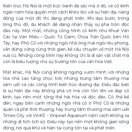
Kiến trúc Hà Nội là một bức tranh đa sắc mà ở đó, vẻ cổ kính
ngàn năm hòa quyện một cách khéo léo với sự hiện đại, năng
động của một đô thị đang phát triển. Khi dạo bước trong
lòng thủ đô, du khách dễ dàng nhận thấy sự pha trộn độc
đáo này. Một mặt, những công trình cổ kính như Khuê Văn
Các tại Văn Miếu – Quốc Tử Giám, Chùa Trấn Quốc bên Hồ
Tây, hay Phố Cổ với những ngôi nhà ống mái ngói rêu phong,
vẫn đứng vững cùng thời gian, kể câu chuyện về một Hà Nội
xưa cũ. Những công trình này không chỉ là di sản vật chất mà
còn là biểu tượng cho sự trường tồn của văn hóa Việt.
Mặt khác, Hà Nội cũng không ngừng vươn mình với những
tòa nhà cao tầng chọc trời, những trung tâm thương mại
sầm uất và các công trình kiến trúc đương đại. Điều đặc biệt
là sự hiện đại này không phá vỡ mà còn tôn lên vẻ đẹp cổ
kính, tạo nên một tổng thể hài hòa và độc đáo. Có thể kể
đến, ngay bên cạnh những ngôi nhà cổ ở Phố Cổ là những
quán cà phê thời thượng, hay trung tâm thương mại sầm uất
Times City với VinKE - Vinpearl Aquarium nằm cách không xa
những di tích lịch sử. Điều này tạo nên một không gian sống
động, nơi quá khứ và hiện tại cùng tồn tại và phát triển.