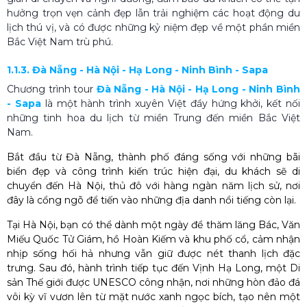
hưởng trọn vẹn cảnh đẹp lẫn trải nghiệm các hoạt động du
lịch thú vị, và có được những kỷ niệm đẹp về một phần miền
Bắc Việt Nam trù phú.
1.1.3. Đà Nẵng - Hà Nội - Hạ Long - Ninh Bình - Sapa
Chương trình tour
Đà Nẵng - Hà Nội - Hạ Long - Ninh Bình
- Sapa
là một hành trình xuyên Việt đầy hứng khởi, kết nối
những tinh hoa du lịch từ miền Trung đến miền Bắc Việt
Nam.
Bắt đầu từ
Đà Nẵng
, thành phố đáng sống với những bãi
biển đẹp và công trình kiến trúc hiện đại, du khách sẽ di
chuyển đến Hà Nội, thủ đô với hàng ngàn năm lịch sử, nơi
đây là cổng ngõ để tiến vào những địa danh nổi tiếng còn lại.
Tại
Hà Nội
, bạn có thể dành một ngày để thăm
lăng Bác
,
Văn
Miếu Quốc Tử Giám
,
hồ Hoàn Kiếm
và khu phố cổ, cảm nhận
nhịp sống hối hả nhưng vẫn giữ được nét thanh lịch đặc
trưng. Sau đó, hành trình tiếp tục đến Vịnh Hạ Long, một Di
sản Thế giới được UNESCO công nhận, nơi những hòn đảo đá
vôi kỳ vĩ vươn lên từ mặt nước xanh ngọc bích, tạo nên một