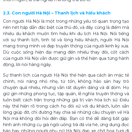
2.3. Con người Hà Nội – Thanh lịch và hiếu khách
Con người Hà Nội là một trong những yếu tố quan trọng tạo
nên nét hấp dẫn đặc biệt của thủ đô, và đây cũng là điểm mà
nhiều du khách muốn tìm hiểu khi du lịch Hà Nội. Nổi tiếng
với sự thanh lịch, tinh tế và lòng hiếu khách, người Hà Nội
mang trong mình vẻ đẹp truyền thống của người kinh kỳ xưa.
Dù cuộc sống hiện đại mang đến nhiều thay đổi, cốt cách
của người Hà Nội vẫn được giữ gìn và thể hiện qua từng hành
động, lời nói hàng ngày.
Sự thanh lịch của người Hà Nội thể hiện qua cách ăn mặc tề
chỉnh, nói năng nhỏ nhẹ, từ tốn, không hào sản hay trò
chuyện quá nhiều, nhưng vẫn rất duyên dáng và dí dỏm. Họ
giữ gìn những phong tục, tập quán, lễ nghĩa truyền thống và
luôn biết cách trân trọng những giá trị văn hóa lịch sử. Điều
này thể hiện rõ trong cách họ đối xử với du khách, luôn sẵn
lòng giúp đỡ, chỉ đường hay chia sẻ những câu chuyện về Hà
Nội mà không đòi hỏi đền đáp. Bạn có thể dễ dàng bắt gặp
hình ảnh những cụ già ngồi uống trà đá vỉa hè, ứng dụng đọc
báo hay những người phụ nữ Hà Nội đạp xe chở hoa tươi đi