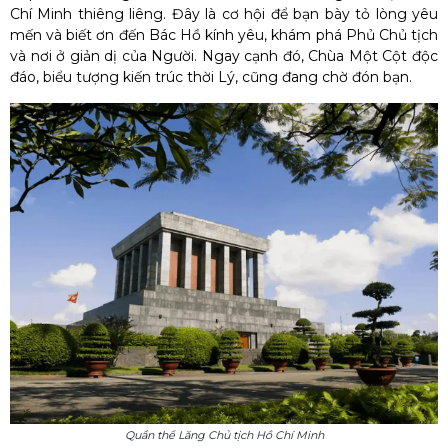
Chí Minh
thiêng liêng
. Đây là cơ hội để bạn bày tỏ lòng yêu
mến và biết ơn đến Bác Hồ kính yêu, khám phá Phủ Chủ tịch
và nơi ở giản dị của Người. Ngay cạnh đó,
Chùa Một Cột
độc
đáo, biểu tượng kiến trúc thời Lý, cũng đang chờ đón bạn.
Quần thể Lăng Chủ tịch Hồ Chí Minh