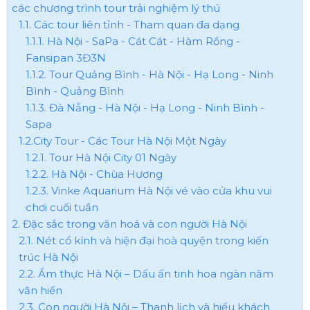
các chương trình tour trải nghiệm lý thú
1.1. Các tour liên tỉnh - Tham quan đa dạng
1.1.1. Hà Nội - SaPa - Cát Cát - Hàm Rồng -
Fansipan 3Đ3N
1.1.2. Tour Quảng Bình - Hà Nội - Hạ Long - Ninh
Bình - Quảng Bình
1.1.3. Đà Nẵng - Hà Nội - Hạ Long - Ninh Bình -
Sapa
1.2.City Tour - Các Tour Hà Nội Một Ngày
1.2.1. Tour Hà Nội City 01 Ngày
1.2.2. Hà Nội - Chùa Hương
1.2.3. Vinke Aquarium Hà Nội vé vào cửa khu vui
chơi cuối tuần
2. Đặc sắc trong văn hoá và con người Hà Nội
2.1. Nét cổ kính và hiện đại hoà quyện trong kiến
trúc Hà Nội
2.2. Ẩm thực Hà Nội – Dấu ấn tinh hoa ngàn năm
văn hiến
2.3. Con người Hà Nội – Thanh lịch và hiếu khách