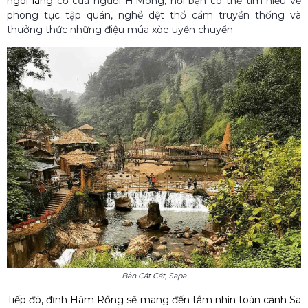
ngôi làng
cổ của người H'Mông, nơi bạn có thể tìm hiểu về
phong tục tập quán, nghề dệt thổ cẩm truyền thống và
thưởng thức những điệu múa xòe uyển chuyển.
Bản Cát Cát, Sapa
Tiếp đó,
đỉnh Hàm Rồng
sẽ mang đến tầm nhìn toàn cảnh Sa