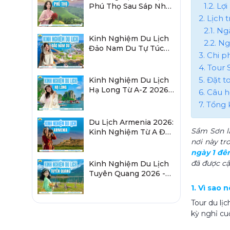
1.2. Lợ
Phú Thọ Sau Sáp Nhập
2026 Chi Tiết A-Z
2. Lịch 
2.1. N
Kinh Nghiệm Du Lịch
2.2. N
Đảo Nam Du Tự Túc
3. Chi 
2026 Chi Tiết Từ A-Z
4. Tour
5. Đặt 
Kinh Nghiệm Du Lịch
Hạ Long Từ A-Z 2026:
6. Câu 
Đi Đâu, Ăn Gì, Ở Đâu?
7. Tổng 
Du Lịch Armenia 2026:
Sầm Sơn l
Kinh Nghiệm Từ A Đến
Z Cho Người Việt
nơi này t
ngày 1 đ
đã được cậ
Kinh Nghiệm Du Lịch
Tuyên Quang 2026 -
Sau Sáp Nhập Hà
1. Vì sao
Giang
Tour du lị
kỳ nghỉ cu