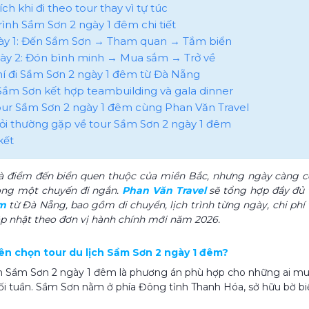
i ích khi đi theo tour thay vì tự túc
trình Sầm Sơn 2 ngày 1 đêm chi tiết
gày 1: Đến Sầm Sơn → Tham quan → Tắm biển
gày 2: Đón bình minh → Mua sắm → Trở về
phí đi Sầm Sơn 2 ngày 1 đêm từ Đà Nẵng
 Sầm Sơn kết hợp teambuilding và gala dinner
tour Sầm Sơn 2 ngày 1 đêm cùng Phan Văn Travel
hỏi thường gặp về tour Sầm Sơn 2 ngày 1 đêm
kết
à điểm đến biển quen thuộc của miền Bắc, nhưng ngày càng c
rong một chuyến đi ngắn.
Phan Văn Travel
sẽ tổng hợp đầy đủ 
êm
từ Đà Nẵng, bao gồm di chuyển, lịch trình từng ngày, chi phí
p nhật theo đơn vị hành chính mới năm 2026.
 nên chọn tour du lịch Sầm Sơn 2 ngày 1 đêm?
ch Sầm Sơn 2 ngày 1 đêm là phương án phù hợp cho những ai muốn
ối tuần. Sầm Sơn nằm ở phía Đông tỉnh Thanh Hóa, sở hữu bờ biể