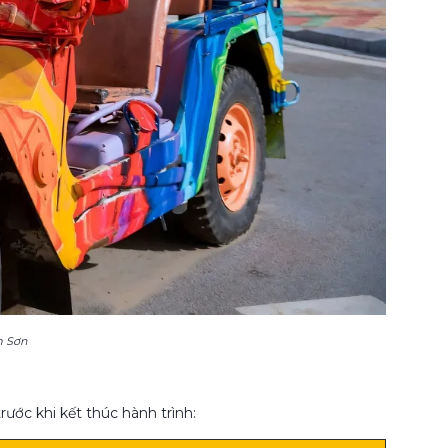
m Sơn
rước khi kết thúc hành trình: