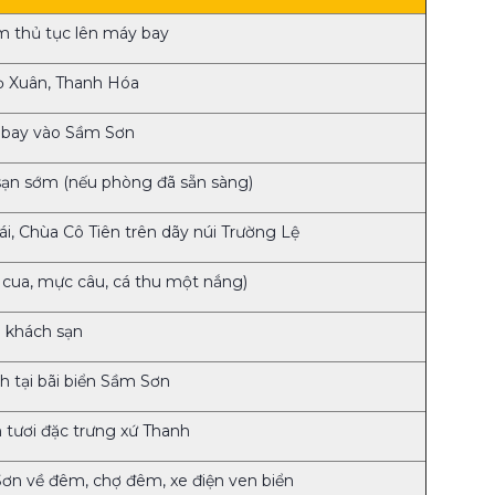
m thủ tục lên máy bay
ọ Xuân, Thanh Hóa
n bay vào Sầm Sơn
ạn sớm (nếu phòng đã sẵn sàng)
, Chùa Cô Tiên trên dãy núi Trường Lệ
, cua, mực câu, cá thu một nắng)
i khách sạn
h tại bãi biển Sầm Sơn
n tươi đặc trưng xứ Thanh
n về đêm, chợ đêm, xe điện ven biển