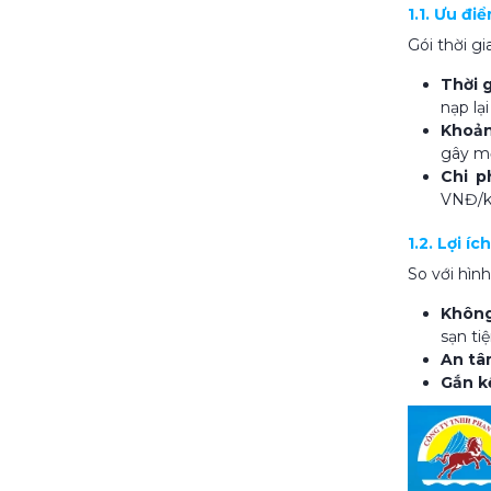
1.1. Ưu đi
Gói thời gi
Thời g
nạp lạ
Khoản
gây mệ
Chi ph
VNĐ/kh
1.2. Lợi íc
So với hình
Không
sạn ti
An tâ
Gắn k