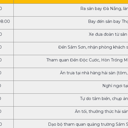
0
Ra sân bay Đà Nẵng, là
08:00
Bay đến sân bay Th
0
Xe đưa đoàn từ sâ
0
Đến Sầm Sơn, nhận phòng khách s
0
Tham quan Đền Độc Cước, Hòn Trống Mái
0
Ăn trưa tại nhà hàng hải sản (tôm
0
Nghỉ ngơi tạ
0
Tự do tắm biển, chụp ản
0
Ăn tối, thưởng thức hải sả
0
Dạo bộ tham quan quảng trường Sầm Sơ