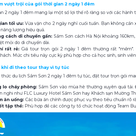
ểm vượt trội của gói thời gian 2 ngày 1 đêm
an 2 ngày 1 đêm mang lại một số lợi thế rõ ràng so với các hành t
ian tối ưu:
Vừa vặn cho 2 ngày nghỉ cuối tuần. Bạn không cần 
i năng lượng hiệu quả.
g cách di chuyển gần:
Sầm Sơn cách Hà Nội khoảng 160km, x
t mỏi do di chuyển dài.
í rất rẻ:
Giá tour trọn gói 2 ngày 1 đêm thường rất "mềm".
ách. Mức chi tiêu này cực kỳ phù hợp cho cả học sinh, sinh viên 
h khi đi theo tour thay vì tự túc
 thức du lịch Sầm Sơn 2 ngày 1 đêm tự túc, đặt tour trọn gói mang
 lo cháy phòng:
Sầm Sơn vào mùa hè thường xuyên quá tải. 
ện nghi như FLC Luxury Hotel Sầm Sơn hay Khách sạn Mường T
m ăn uống:
Các bữa ăn chính được phục vụ theo tiêu chuẩn rõ rà
ết tập thể:
Phù hợp để các công ty tổ chức hoạt động Team Buil