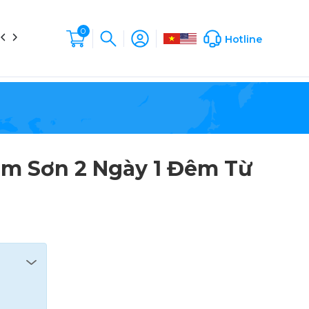
0
in tức
Liên hệ
Hộp Sản Phẩm
Company Profile
Hotline
ầm Sơn 2 Ngày 1 Đêm Từ