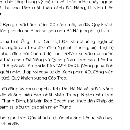
n chín tầng hùng vỹ hiện ra với thác nước chảy ngoạn
hể thu vào tầm mắt toàn cảnh Đà Nẵng, từ vịnh biển
ân…
Bynight với hầm rượu 100 năm tuổi, tại đây Quý khách
ng khi đi dạo ở nơi se lạnh như Bà Nà (chi phí tự túc)
hùa Linh Ứng, Thích Ca Phật Đài, khu chuồng ngựa cũ
tục ngồi cáp treo đến đỉnh Nghinh Phong, biệt thự Lệ
 phục đỉnh núi Chúa ở độ cao 1.487m so với mực nước
và toàn cảnh Đà Nẵng và Quảng Nam trên cao. Tiếp tục
 3 Thế giới với tên gọi là FANTASY PARK (Vòng quay tình
người nhện, tháp rơi xoay tự do, Xem phim 4D, Công viên
ự túc). Quý khách xuống Cáp Treo.
h đã đăng ký mua cap+buffet). Rời Bà Nà về lại Đà Nẵng
uyến đường biển đẹp nhất Miền Trung. Ngắm cầu treo
n Thanh Bình, bãi biển Red Beach (nơi thực dân Pháp đổ
ắm tại siêu thị đặc sản miền Trung.
ời gian trên Qúy khách tự túc phương tiện ra sân bay.
vị tại đây.