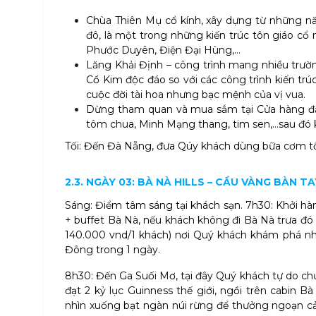
Chùa Thiên Mụ cổ kính, xây dựng từ những nă
đô, là một trong những kiến trúc tôn giáo c
Phước Duyên, Điện Đại Hùng,…
Lăng Khải Định – công trình mang nhiều trường
Cổ Kim độc đáo so với các công trình kiến tr
cuộc đời tài hoa nhưng bạc mệnh của vị vua.
Dừng tham quan và mua sắm tại Cửa hàng đặ
tôm chua, Minh Mạng thang, tim sen,…sau đó k
Tối: Đến Đà Nẵng, đưa Qúy khách dùng bữa cơm tối
2.3. NGÀY 03: BÀ NÀ HILLS – CẦU VÀNG BÀN TA
Sáng: Điểm tâm sáng tại khách sạn. 7h30: Khởi hàn
+ buffet Bà Nà, nếu khách không đi Bà Nà trưa đó
140.000 vnd/1 khách) nơi Quý khách khám phá n
Đông trong 1 ngày.
8h30: Đến Ga Suối Mơ, tại đây Quý khách tự do chụ
đạt 2 kỷ lục Guinness thế giới, ngồi trên cabin 
nhìn xuống bạt ngàn núi rừng để thưởng ngoạn cản