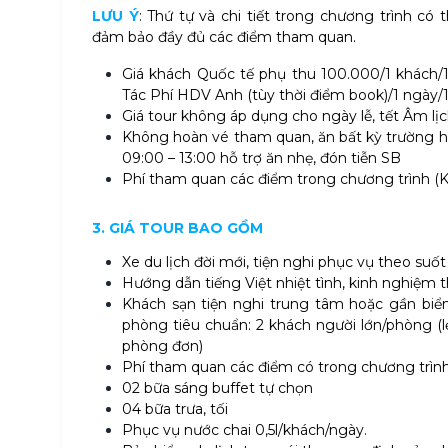
LƯU Ý
: Thứ tự và chi tiết trong chương trình có
đảm bảo đầy đủ các điểm tham quan.
Giá khách Quốc tế phụ thu 100.000/1 khách/1
Tác Phí HDV Anh (tùy thời điểm book)/1 ngày/
Giá tour không áp dụng cho ngày lễ, tết Âm lịc
Không hoàn vé tham quan, ăn bất kỳ trường h
09:00 – 13:00 hỗ trợ ăn nhẹ, đón tiễn SB
Phí tham quan các điểm trong chương trình (
3. GIÁ TOUR BAO GỒM
Xe du lịch đời mới, tiện nghi phục vụ theo suốt 
Hướng dẫn tiếng Việt nhiệt tình, kinh nghiệm 
Khách sạn tiện nghi trung tâm hoặc gần biển 
phòng tiêu chuẩn: 2 khách người lớn/phòng (l
phòng đơn)
Phí tham quan các điểm có trong chương trìn
02 bữa sáng buffet tự chọn
04 bữa trưa, tối
Phục vụ nước chai 0,5l/khách/ngày.