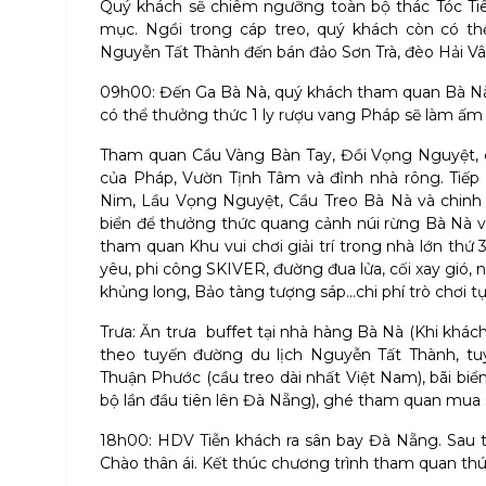
Quý khách sẽ chiêm ngưỡng toàn bộ thác Tóc Tiê
mục. Ngồi trong cáp treo, quý khách còn có t
Nguyễn Tất Thành đến bán đảo Sơn Trà, đèo Hải V
09h00: Đến Ga Bà Nà, quý khách tham quan Bà Nà 
có thể thưởng thức 1 ly rượu vang Pháp sẽ làm ấm lò
Tham quan Cầu Vàng Bàn Tay, Đồi Vọng Nguyệt, c
của Pháp, Vườn Tịnh Tâm và đỉnh nhà rông. Tiếp 
Nim, Lầu Vọng Nguyệt, Cầu Treo Bà Nà và chinh
biển để thưởng thức quang cảnh núi rừng Bà Nà 
tham quan Khu vui chơi giải trí trong nhà lớn thứ
yêu, phi công SKIVER, đường đua lửa, cối xay gió, 
khủng long, Bảo tàng tượng sáp…chi phí trò chơi t
Trưa: Ăn trưa
buffet tại nhà hàng Bà Nà (Khi khác
theo tuyến đường du lịch Nguyễn Tất Thành, t
Thuận Phước (cầu treo dài nhất Việt Nam), bãi biể
bộ lần đầu tiên lên Đà Nẵng), ghé tham quan mua s
18h00: HDV Tiễn khách ra sân bay Đà Nẵng. Sau th
Chào thân ái. Kết thúc chương trình tham quan thú 