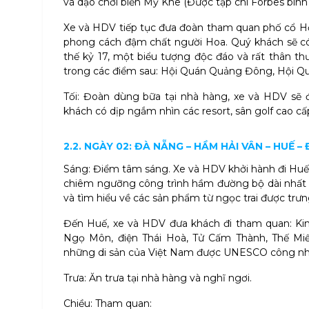
và dạo chơi biển Mỹ Khê (Được tạp chí Forbes bình c
Xe và HDV tiếp tục đưa đoàn tham quan phố cổ H
phong cách đậm chất người Hoa. Quý khách sẽ c
thế kỷ 17, một biểu tượng độc đáo và rất thân t
trong các điểm sau: Hội Quán Quảng Đông, Hội Q
Tối: Đoàn dùng bữa tại nhà hàng, xe và HDV sẽ
khách có dịp ngắm nhìn các resort, sân golf cao c
2.2. NGÀY 02: ĐÀ NẴNG – HẦM HẢI VÂN – HUẾ – Đ
Sáng: Điểm tâm sáng. Xe và HDV khởi hành đi Huế 
chiêm ngưỡng công trình hầm đường bộ dài nhất
và tìm hiểu về các sản phẩm từ ngọc trai được trưng
Đến Huế, xe và HDV đưa khách đi tham quan: Kin
Ngọ Môn, điện Thái Hoà, Tử Cấm Thành, Thế Mi
những di sản của Việt Nam được UNESCO công nhận 
Trưa: Ăn trưa tại nhà hàng và nghĩ ngơi.
Chiều: Tham quan: