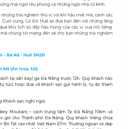
hững mái ngói rêu phong và những ngôi nhà cổ kính.
n những trải nghiệm thú vị với khí hậu mát mẻ, cảnh sắc
. Cuối cùng, Cố Đô Huế sẽ đưa bạn đến với những lăng
quá khứ lịch sử đầy hào hùng của các vị vua nổi tiếng.
 mà chúng tôi mang đến sẽ cho bạn những trải nghiệm
 An - Bà Nà - Huế 3N2Đ
AN (Ăn trưa, tối)
ách tại sân bay/ ga Đà Nẵng trước 12h. Quý khách nào
tự túc) hoặc đưa về khách sạn gửi hành lý, tự do tham
 Khách sạn, nghỉ ngơi.
onkey Moutain) – cách trung tâm Tp Đà Nẵng 10km về
ão gió cho Thành phố Đà Nẵng. Quý khách Viếng chùa
 Bồ Tát cao nhất Việt Nam 67m.
Thưởng ngoạn vẻ đẹp