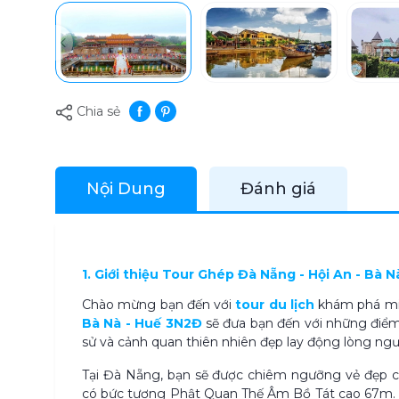
Chia sẻ
Nội Dung
Đánh giá
1. Giới thiệu Tour Ghép Đà Nẵng - Hội An - Bà 
Chào mừng bạn đến với
tour du lịch
khám phá mi
Bà Nà - Huế 3N2Đ
sẽ đưa bạn đến với những điểm 
sử và cảnh quan thiên nhiên đẹp lay động lòng ngư
Tại Đà Nẵng, bạn sẽ được chiêm ngưỡng vẻ đẹp c
có bức tượng Phật Quan Thế Âm Bồ Tát cao 67m. Ph