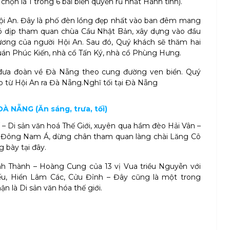
họn là 1 trong 6 bãi biển quyến rũ nhất Hành tinh).
ội An. Đây là phố đèn lồng đẹp nhất vào ban đêm mang
ó dịp tham quan chùa Cầu Nhật Bản, xây dựng vào đầu
hương của người Hội An. Sau đó, Quý khách sẽ thăm hai
uán Phúc Kiến, nhà cổ Tấn Ký, nhà cổ Phùng Hưng.
 đưa đoàn về Đà Nẵng theo cung đường ven biển. Quý
ấp từ Hội An ra Đà Nẵng.Nghĩ tối tại Đà Nẵng
À NẴNG (Ăn sáng, trưa, tối)
– Di sản văn hoá Thế Giới, xuyên qua hầm đèo Hải Vân –
 Đông Nam Á, dừng chân tham quan làng chài Lăng Cô
 bày tại đây.
h Thành – Hoàng Cung của 13 vị Vua triều Nguyễn với
ếu, Hiển Lâm Các, Cửu Đỉnh – Đây cũng là một trong
là Di sản văn hóa thế giới.