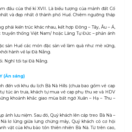
m đầu của thế kỉ XVII. Là biểu tượng của mảnh đất Cố
ổ nhất và đẹp nhất ở thành phố Huế. Chiêm ngưỡng tháp
 phái kiến trúc khác nhau, kết hợp Đông – Tây, Âu – Á,
úc truyền thống Việt Nam/ hoặc Lăng Tự Đức – phản ánh
c sản Huế các món đặc sản về làm quà như: mè xững,
hởi hành về lại Đà Nẵng.
. Nghĩ tối tại Đà Nẵng.
Y (Ăn sáng)
h đến với khu du lịch Bà Nà Hills (chưa bao gồm vé cap
 tự túc ăn trưa, khách tự mua vé cap phụ thu xe và HDV
hững khoảnh khắc giao mùa bất ngờ Xuân – Hạ – Thu –
p ảnh lưu niệm. Sau đó, Quý khách lên cáp treo Bà Nà –
Bà Nà lơ lửng giữa lưng chừng mây, Quý khách có cơ hội
h vật của khu bảo tồn thiên nhiên Bà Nà. Từ trên cao,