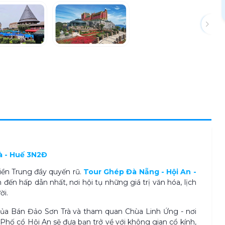
Nà - Huế 3N2Đ
ền Trung đầy quyến rũ.
Tour Ghép Đà Nẵng - Hội An -
đến hấp dẫn nhất, nơi hội tụ những giá trị văn hóa, lịch
ời.
ủa Bán Đảo Sơn Trà và tham quan Chùa Linh Ứng - nơi
ố cổ Hội An sẽ đưa bạn trở về với không gian cổ kính,