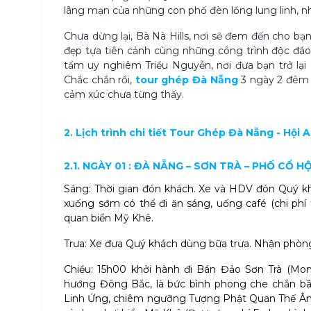
lãng mạn của những con phố đèn lồng lung linh, n
Chưa dừng lại, Bà Nà Hills, nơi sẽ đem đến cho bạ
đẹp tựa tiên cảnh cùng những công trình độc đáo
tẩm uy nghiêm Triều Nguyễn, nơi đưa bạn trở lại 
Chắc chắn rồi,
tour ghép Đà Nẵng
3 ngày 2 đêm
cảm xúc chưa từng thấy.
2. Lịch trình chi tiết Tour Ghép Đà Nẵng - Hội
2.1. NGÀY 01 : ĐÀ NẴNG – SƠN TRÀ – PHỐ CỔ HỘI 
Sáng: Thời gian đón khách. Xe và HDV đón Quý kh
xuống sớm có thể đi ăn sáng, uống café (chi phí 
quan biển Mỹ Khê.
Trưa: Xe đưa Quý khách dùng bữa trưa. Nhận phòng
Chiều: 15h00 khởi hành đi Bán Đảo Sơn Trà (M
hướng Đông Bắc, là bức bình phong che chắn b
Linh Ứng, chiêm ngưỡng Tượng Phật Quan Thế Âm