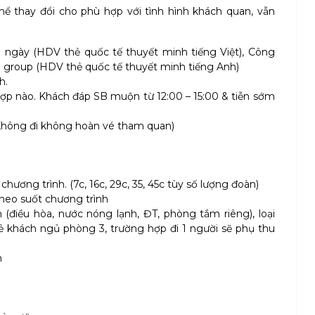
 thể thay đổi cho phù hợp với tình hình khách quan, vẫn
 ngày (HDV thẻ quốc tế thuyết minh tiếng Việt), Công
1 group (HDV thẻ quốc tế thuyết minh tiếng Anh)
h.
ợp nào. Khách đáp SB muộn từ 12:00 – 15:00 & tiễn sớm
Không đi không hoàn vé tham quan)
chương trình. (7c, 16c, 29c, 35, 45c tùy số lượng đoàn)
theo suốt chương trình
(điều hòa, nước nóng lạnh, ĐT, phòng tắm riêng), loại
ẻ khách ngủ phòng 3, trường hợp đi 1 người sẽ phụ thu
h