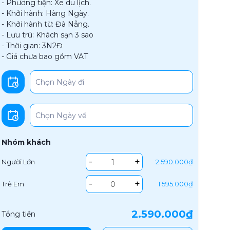
- Phương tiện: Xe du lịch.
- Khởi hành: Hàng Ngày.
- Khởi hành từ: Đà Nẵng.
- Lưu trú: Khách sạn 3 sao
- Thời gian: 3N2Đ
- Giá chưa bao gồm VAT
Nhóm khách
-
+
Người Lớn
2.590.000₫
-
+
Trẻ Em
1.595.000₫
2.590.000₫
Tổng tiền