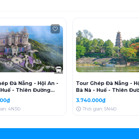
ép Đà Nẵng - Hội An -
Tour Ghép Đà Nẵng - Hộ
 Huế - Thiên Đường
Bà Nà - Huế - Thiên Đư
thứ 5, CN)
(5N4D, Thứ 2 Hàng Tuầ
000₫
3.740.000₫
gian: 4N3Đ
Thời gian: 5N4Đ