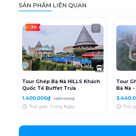
SẢN PHẨM LIÊN QUAN
- 3%
Tour Ghép Bà Nà HILLS Khách
Tour Gh
Quốc Tế Buffet Trưa
Bà Nà -
(4N3D, 
1.400.000₫
3.440.
1.450.000₫
Thời gian: Trong Ngày
Thời 