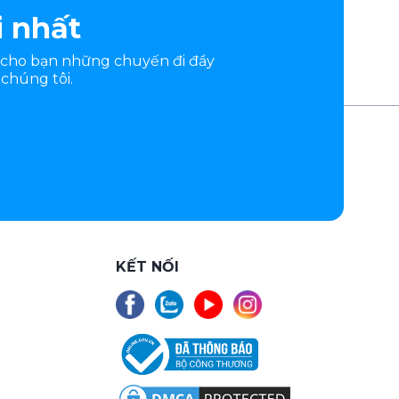
i nhất
 cho bạn những chuyến đi đầy
chúng tôi.
KẾT NỐI