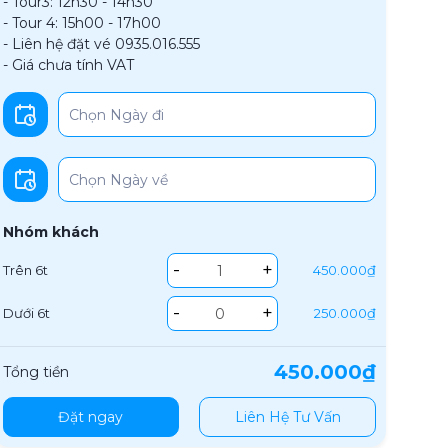
- Tour3: 12h30 - 14h30
- Tour 4: 15h00 - 17h00
- Liên hệ đặt vé 0935.016.555
- Giá chưa tính VAT
Nhóm khách
-
+
Trên 6t
450.000₫
-
+
Dưới 6t
250.000₫
450.000₫
Tổng tiền
Đặt ngay
Liên Hệ Tư Vấn