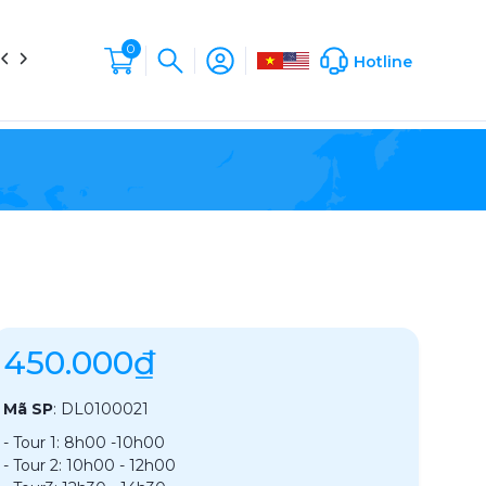
0
in tức
Liên hệ
Hộp Sản Phẩm
Company Profile
Hotline
450.000₫
Mã SP
:
DL0100021
- Tour 1: 8h00 -10h00
- Tour 2: 10h00 - 12h00