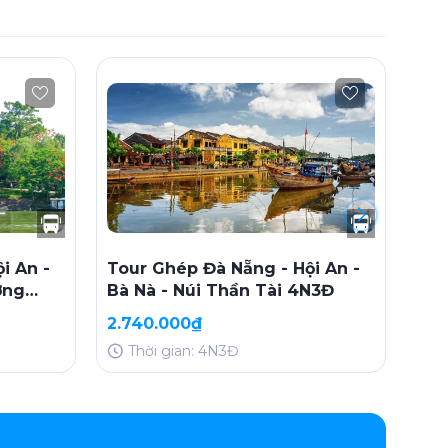
i An -
Tour Ghép Đà Nẵng - Hội An -
Tou
ờng
Bà Nà - Núi Thần Tài 4N3Đ
Bà 
n)
2.740.000₫
2.4
Thời gian: 4N3Đ
T