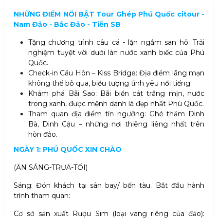
NHỮNG ĐIỂM NỔI BẬT
Tour Ghép Phú Quốc citour -
Nam Đảo - Bắc Đảo - Tiễn SB
Tặng chương trình câu cá - lặn ngắm san hô: Trải
nghiệm tuyệt vời dưới làn nước xanh biếc của Phú
Quốc.
Check-in Cầu Hôn – Kiss Bridge: Địa điểm lãng mạn
không thể bỏ qua, biểu tượng tình yêu nổi tiếng.
Khám phá Bãi Sao: Bãi biển cát trắng mịn, nước
trong xanh, được mệnh danh là đẹp nhất Phú Quốc.
Tham quan địa điểm tín ngưỡng: Ghé thăm Dinh
Bà, Dinh Cậu – những nơi thiêng liêng nhất trên
hòn đảo.
NGÀY 1: PHÚ QUỐC XIN CHÀO
(ĂN SÁNG-TRƯA-TỐI)
Sáng: Đón khách tại sân bay/ bến tàu. Bắt đầu hành
trình tham quan:
Cơ sở sản xuất Rượu Sim (loại vang riêng của đảo):