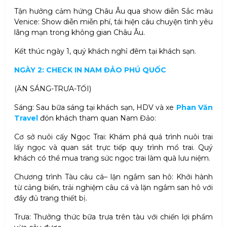
Tận hưởng cảm hứng Châu Âu qua show diễn Sắc màu
Venice: Show diễn miễn phí, tái hiện câu chuyện tình yêu
lãng mạn trong không gian Châu Âu.
Kết thúc ngày 1, quý khách nghỉ đêm tại khách sạn.
NGÀY 2: CHECK IN NAM ĐẢO PHÚ QUỐC
(ĂN SÁNG-TRƯA-TỐI)
Sáng: Sau bữa sáng tại khách sạn, HDV và xe
Phan Văn
Travel
đón khách tham quan Nam Đảo:
Cơ sở nuôi cấy Ngọc Trai: Khám phá quá trình nuôi trai
lấy ngọc và quan sát trực tiếp quy trình mổ trai. Quý
khách có thể mua trang sức ngọc trai làm quà lưu niệm.
Chương trình Tàu câu cá– lặn ngắm san hô: Khởi hành
từ cảng biển, trải nghiệm câu cá và lặn ngắm san hô với
đầy đủ trang thiết bị.
Trưa: Thưởng thức bữa trưa trên tàu với chiến lợi phẩm