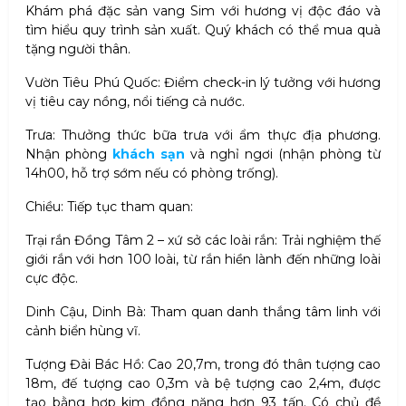
Khám phá đặc sản vang Sim với hương vị độc đáo và
tìm hiểu quy trình sản xuất. Quý khách có thể mua quà
tặng người thân.
Vườn Tiêu Phú Quốc: Điểm check-in lý tưởng với hương
vị tiêu cay nồng, nổi tiếng cả nước.
Trưa: Thưởng thức bữa trưa với ẩm thực địa phương.
Nhận phòng
khách sạn
và nghỉ ngơi (nhận phòng từ
14h00, hỗ trợ sớm nếu có phòng trống).
Chiều: Tiếp tục tham quan:
Trại rắn Đồng Tâm 2 – xứ sở các loài rắn: Trải nghiệm thế
giới rắn với hơn 100 loài, từ rắn hiền lành đến những loài
cực độc.
Dinh Cậu, Dinh Bà: Tham quan danh thắng tâm linh với
cảnh biển hùng vĩ.
Tượng Đài Bác Hồ: Cao 20,7m, trong đó thân tượng cao
18m, đế tượng cao 0,3m và bệ tượng cao 2,4m, được
tạo bằng hợp kim đồng nặng hơn 93 tấn. Có chủ đề