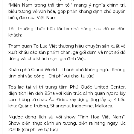
“Miền Nam trong trái tim tôi” mang ý nghĩa chính trị,
biểu tượng về văn hóa, góp phần khẳng định chủ quyền
biển, đảo của Việt Nam.
Tối: Thưởng thức bữa tối tại nhà hàng, sau đó xe đón
khách:
Tham quan Tơ Lụa Việt thương hiệu chuyên sản xuất và
xuất khẩu các sản phẩm chăn, ga gối đệm và một số đồ
dùng vải cho khách sạn, gia đình Việt.
Khám phá Grand World – Thành phố không ngủ. (Không
tính phí vào cổng - Chi phí vui chơi tự túc)
Tọa lạc tại vị trí trung tâm Phú Quốc United Center,
diện tích lên đến 85ha với kiến trúc cảnh quan rực rỡ lấy
cảm hứng từ châu Âu. Được xây dựng lộng lẫy tại 4 tiểu
khu: Quảng trường, Shanghai, Indochine, Mallorca.
Ngược dòng lịch sử với show “Tinh Hoa Việt Nam”:
Show diễn thực cảnh ấn tượng, diễn ra hàng ngày lúc
20h15 (chi phí vé tự túc).