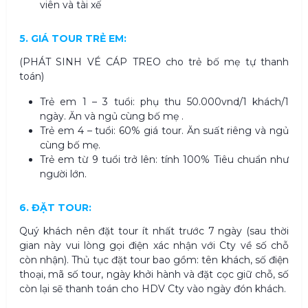
viên và tài xế
5. GIÁ TOUR TRẺ EM:
(PHÁT SINH VÉ CÁP TREO cho trẻ bố mẹ tự thanh
toán)
Trẻ em 1 – 3 tuổi: phụ thu 50.000vnd/1 khách/1
ngày. Ăn và ngủ cùng bố mẹ .
Trẻ em 4 – tuổi: 60% giá tour. Ăn suất riêng và ngủ
cùng bố mẹ.
Trẻ em từ 9 tuổi trở lên: tính 100% Tiêu chuẩn như
người lớn.
6. ĐẶT TOUR:
Quý khách nên đặt tour ít nhất trước 7 ngày (sau thời
gian này vui lòng gọi điện xác nhận với Cty về số chỗ
còn nhận). Thủ tục đặt tour bao gồm: tên khách, số điện
thoại, mã số tour, ngày khởi hành và đặt cọc giữ chỗ, số
còn lại sẽ thanh toán cho HDV Cty vào ngày đón khách.