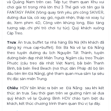
và Quảng Nam trên cao. Tiếp tục tham quan Khu vui
chơi giải trí trong nhà lớn thứ 3 Thế giới với tên gọi là
FANTASY PARK (Vòng quay tình yêu, phi công SKIVER,
đường đua lửa, cối xay gió, người nhện, tháp rơi xoay tự
do, Xem phim 4D, Công viên khủng long, Bảo tàng
tượng sáp…chi phí trò chơi tự túc). Quý khách xuống
Cáp Treo.
Trưa
: Ăn trưa, buffet tại nhà hàng Bà Nà (Khi khách đã
đăng ký mua cap+buffet). Rời Bà Nà về lại Đà Nẵng
theo tuyến đường du lịch Nguyễn Tất Thành, tuyến
đường biển đẹp nhất Miền Trung. Ngắm cầu treo Thuận
Phước (cầu treo dài nhất Việt Nam), bãi biển Thanh
Bình, bãi biển Red Beach (nơi thực dân Pháp đổ bộ lần
đầu tiên lên Đà Nẵng), ghé tham quan mua sắm tại siêu
thị đặc sản miền Trung.
Chiều
: HDV tiễn khác ra bến xe
Đà Nẵng
sau khi kết
thúc ăn trưa. Sau thời gian trên xe giường nằm sẽ đưa
quý khách về lại Quảng Bình HDV chào tạm biệt du
khách, kết thúc chương trình tham quan thú vị tại đây.