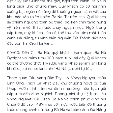
đạt 2 kỷ lục Guinness thế giới, ngồi trên cabin Bà Nà lơ
lửng giữa lưng chừng mây, Quý khách có cơ hội nhìn
xuống bạt ngàn núi rừng để thưởng ngoạn cảnh vật của
khu bảo tồn thiên nhiên Bà Nà. Từ trên cao, Quý khách
sẽ chiêm ngưỡng toàn bộ thác Tóc Tiên chín tầng hùng
vỹ hiện ra với thác nước chảy ngoạn mục. Ngồi trong
cáp treo, quý khách còn có thể thu vào tầm mắt toàn
cảnh Đà Nẵng, từ vịnh biển Nguyễn Tất Thành đến bán
đảo Sơn Trà, đèo Hải Vân…
09h00: Đến Ga Bà Nà, quý khách tham quan Bà Nà
Bynight với hầm rượu 100 năm tuổi, tại đây Quý khách
có thể thưởng thức 1 ly rượu vang Pháp sẽ làm ấm lòng
khi đi dạo ở nơi se lạnh như Bà Nà (chi phí tự túc)
Tham quan Cầu Vàng Bàn Tay; Đồi Vọng Nguyệt, chùa
Linh Ứng, Thích Ca Phật Đài, khu chuồng ngựa cũ của
Pháp, Vườn Tịnh Tâm và đỉnh nhà rông. Tiếp tục ngồi
cáp treo đến đỉnh Nghinh Phong, biệt thự Lệ Nim, Lầu
Vọng Nguyệt, Cầu Treo Bà Nà và chinh phục đỉnh núi
Chúa ở độ cao 1.487m so với mực nước biển để thưởng
thức quang cảnh núi rừng Bà Nà và toàn cảnh Đà Nẵng