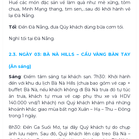
Huế các món đặc sản về làm quà như: mè xững, tôm
chua, Minh Mạng thang, tim sen,…sau đó khởi hành về
lại Đà Nẵng.
Tối
: Đến Đà Nẵng, đưa Qúy khách dùng bữa cơm tối.
Nghĩ tối tại Đà Nẵng.
2.3. NGÀY 03: BÀ NÀ HILLS – CẦU VÀNG BÀN TAY
(Ăn sáng)
Sáng
: Điểm tâm sáng tại khách sạn. 7h30: Khởi hành
đến với khu du lịch Bà Nà Hills (chưa bao gồm vé cap +
buffet Bà Nà, nếu khách không đi Bà Nà trưa đó tự túc
ăn trưa, khách tự mua vé cap phụ thu xe và HDV
140.000 vnd/1 khách) nơi Quý khách khám phá những
khoảnh khắc giao mùa bất ngờ Xuân – Hạ – Thu – Đông
trong 1 ngày.
8h30: Đến Ga Suối Mơ, tại đây Quý khách tự do chụp
ảnh lưu niệm. Sau đó, Quý khách lên cáp treo Bà Nà –