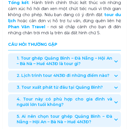
Tổng kết
:
Hành trình chính thức kết thúc với những
cảm xúc hồ hởi đan xen một chút tiếc nuối vì thời gian
không cho phép. Nếu bạn đang có ý định đặt
tour du
lịch
hoặc cần đơn vị hỗ trợ tư vấn, đừng quên liên hệ
Phan Văn Travel
- nơi sẽ chắp cánh cho bạn đi đến
những chân trời mới lạ trên dải đất hình chữ S.
CÂU HỎI THƯỜNG GẶP
1. Tour ghép Quảng Bình – Đà Nẵng – Hội An
– Bà Nà – Huế 4N3Đ là tour gì?
2. Lịch trình tour 4N3Đ đi những điểm nào?
3. Tour xuất phát từ đâu tại Quảng Bình?
4. Tour này có phù hợp cho gia đình và
người lớn tuổi không?
5. Ai nên chọn tour ghép Quảng Bình – Đà
Nẵng – Hội An – Bà Nà – Huế 4N3Đ?