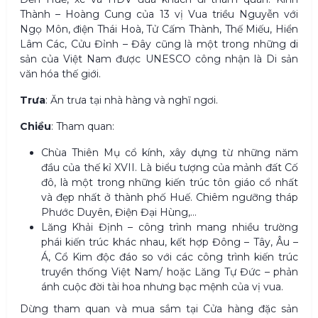
Thành – Hoàng Cung của 13 vị Vua triều Nguyễn với
Ngọ Môn, điện Thái Hoà, Tử Cấm Thành, Thế Miếu, Hiển
Lâm Các, Cửu Đỉnh – Đây cũng là một trong những di
sản của Việt Nam được UNESCO công nhận là Di sản
văn hóa thế giới.
Trưa
: Ăn trưa tại nhà hàng và nghĩ ngơi.
Chiều
: Tham quan:
Chùa Thiên Mụ cổ kính, xây dựng từ những năm
đầu của thế kỉ XVII. Là biểu tượng của mảnh đất Cố
đô, là một trong những kiến trúc tôn giáo cổ nhất
và đẹp nhất ở thành phố Huế. Chiêm ngưỡng tháp
Phước Duyên, Điện Đại Hùng,…
Lăng Khải Định – công trình mang nhiều trường
phái kiến trúc khác nhau, kết hợp Đông – Tây, Âu –
Á, Cổ Kim độc đáo so với các công trình kiến trúc
truyền thống Việt Nam/ hoặc Lăng Tự Đức – phản
ánh cuộc đời tài hoa nhưng bạc mệnh của vị vua.
Dừng tham quan và mua sắm tại Cửa hàng đặc sản