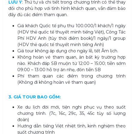
LƯU Ý
: Thứ tự và chi tiết trong chương trình có thể thay
đổi cho phù hợp với tình hình khách quan, vẫn đảm bảo
đầy đủ các điểm tham quan.
Giá khách Quốc tế phụ thu 100.000/1 khách/1 ngày
(HDV thẻ quốc tế thuyết minh tiếng Việt), Công Tác
Phí HDV Anh (tùy thời điểm book)/1 ngày/1 group
(HDV thẻ quốc tế thuyết minh tiếng Anh)
Giá tour không áp dụng cho ngày lễ, tết Âm lịch.
Không hoàn vé tham quan, ăn bất kỳ trường hợp
nào. Khách đáp SB muộn từ 12:00 – 15:00; tiễn sớm
09:00 – 13:00 hỗ trợ ăn nhẹ, đón tiễn SB
Phí tham quan các điểm trong chương trình
(Không đi không hoàn vé tham quan)
3. GIÁ TOUR BAO GỒM:
Xe du lịch đời mới, tiện nghi phục vụ theo suốt
chương trình. (7c, 16c, 29c, 35, 45c tùy số lượng
đoàn)
Hướng dẫn tiếng Việt nhiệt tình, kinh nghiệm theo
suốt chương trình