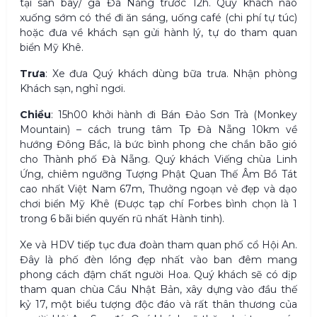
tại sân bay/ ga Đà Nẵng trước 12h. Quý khách nào
xuống sớm có thể đi ăn sáng, uống café (chi phí tự túc)
hoặc đưa về khách sạn gửi hành lý, tự do tham quan
biển Mỹ Khê.
Trưa
: Xe đưa Quý khách dùng bữa trưa. Nhận phòng
Khách sạn, nghỉ ngơi.
Chiều
: 15h00 khởi hành đi Bán Đảo Sơn Trà (Monkey
Mountain) – cách trung tâm Tp Đà Nẵng 10km về
hướng Đông Bắc, là bức bình phong che chắn bão gió
cho Thành phố Đà Nẵng. Quý khách Viếng chùa Linh
Ứng, chiêm ngưỡng Tượng Phật Quan Thế Âm Bồ Tát
cao nhất Việt Nam 67m, Thưởng ngoạn vẻ đẹp và dạo
chơi biển Mỹ Khê (Được tạp chí Forbes bình chọn là 1
trong 6 bãi biển quyến rũ nhất Hành tinh).
Xe và HDV tiếp tục đưa đoàn tham quan phố cổ Hội An.
Đây là phố đèn lồng đẹp nhất vào ban đêm mang
phong cách đậm chất người Hoa. Quý khách sẽ có dịp
tham quan chùa Cầu Nhật Bản, xây dựng vào đầu thế
kỷ 17, một biểu tượng độc đáo và rất thân thương của