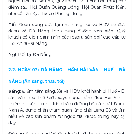
người Hội An. Sau đó, Quý khách sẽ thăm hai trong các
điểm sau: Hội Quán Quảng Đông, Hội Quán Phúc Kiến,
nhà cổ Tấn Ký, nhà cổ Phùng Hưng.
Tối
: Đoàn dùng bữa tại nhà hàng, xe và HDV sẽ đưa
đoàn về Đà Nẵng theo cung đường ven biển. Quý
khách có dịp ngắm nhìn các resort, sân golf cao cấp từ
Hội An ra Đà Nẵng.
Nghĩ tối tại Đà Nẵng
2.2. NGÀY 02: ĐÀ NẴNG – HẦM HẢI VÂN – HUẾ – ĐÀ
NẴNG (Ăn sáng, trưa, tối)
Sáng
: Điểm tâm sáng. Xe và HDV khởi hành đi Huế – Di
sản văn hoá Thế Giới, xuyên qua hầm đèo Hải Vân –
chiêm ngưỡng công trình hầm đường bộ dài nhất Đông
Nam Á, dừng chân tham quan làng chài Lăng Cô và tìm
hiểu về các sản phẩm từ ngọc trai được trưng bày tại
đây.
Đến Huế, xe và HDV đưa khách đi tham quan: Kinh