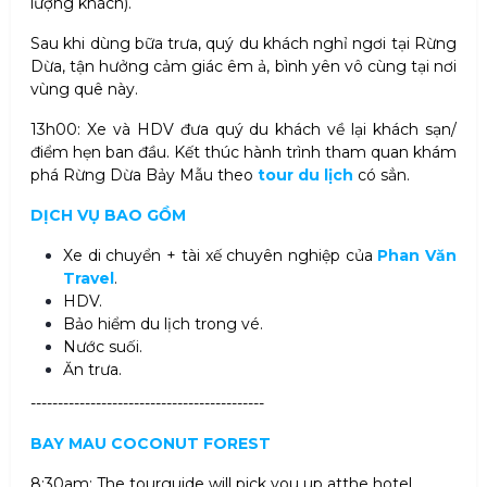
lượng khách)
.
Sau khi dùng bữa trưa, quý du khách nghỉ ngơi tại Rừng
Dừa, tận hưởng cảm giác êm ả, bình yên vô cùng tại nơi
vùng quê này
.
13h00: Xe và HDV đưa quý du khách về lại khách sạn/
điểm hẹn ban đầu. Kết thúc hành trình tham quan khám
phá Rừng Dừa Bảy Mẫu theo
tour du lịch
có sẳn.
DỊCH VỤ BAO GỒM
Xe di chuyển + tài xế chuyên nghiệp của
Phan Văn
Travel
.
HDV
.
Bảo hiểm du lịch trong vé
.
Nước suối
.
Ăn trưa
.
-------------------------------------------
BAY MAU COCONUT FOREST
8:30am: The tourguide will pick you up atthe hotel
.