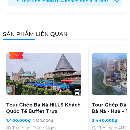
5. Tour khởi hành từ 4 khách nghĩa là sao?
SẢN PHẨM LIÊN QUAN
- 3%
Tour Ghép Bà Nà HILLS Khách
Tour Ghép Đà N
Quốc Tế Buffet Trưa
Bà Nà - Huế - 
(4N3D, thứ 5, C
1.400.000₫
3.440.000₫
1.450.000₫
Thời gian: Trong Ngày
Thời gian: 4N3Đ