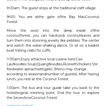
9:00am: The guest stops at the traditional craft village
.
9h30: You are atthe gate ofthe Bay MauCoconut
Forest.
Move the wool into the deep inside ofthe
coconutforest, you can hand-pick coconutleaves and
turn them into stunning jewelry like pebbles. The center
and watch the water-shaking dance. Or sit on a basket
boat fishing crabs for cuffs.
11:30am:Enjoy attractive local cuisine here:Cao
LauNoodles Soup(QuangNoodles,Ricewithchicken) Stir-
friedwater spinachwithgarlic (Menu may change
according to seasonandnumber of guests). After having
lunch, you rest at the Coconut Forest
1:00pm: The bus and tour guide take you back to the
hotel/original meeting point. End the tour to explore
the SevenAcreCoconut Forest.