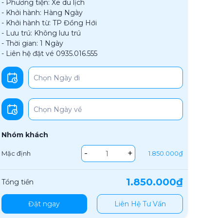
- Phương tiện: Xe du lịch
- Khởi hành: Hàng Ngày
- Khởi hành từ: TP Đồng Hới
- Lưu trú: Không lưu trú
- Thời gian: 1 Ngày
- Liên hệ đặt vé 0935.016.555
Nhóm khách
-
+
Mặc định
1.850.000₫
1.850.000₫
Tổng tiền
Đặt ngay
Liên Hệ Tư Vấn