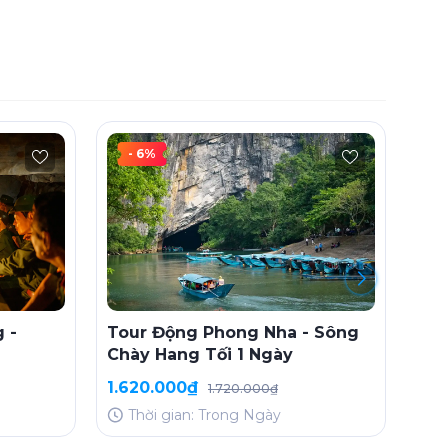
- 6%
 -
Tour Động Phong Nha - Sông
Tou
Chày Hang Tối 1 Ngày
Nẵn
Thầ
1.620.000₫
3.2
1.720.000₫
Thời gian: Trong Ngày
T