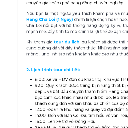
chuyên gia khám phá hang động chuyên nghiệp.
Nếu bạn là một người yêu thích khám phá và m
Hang Chà Lòi (1 Ngày)
chính là lựa chọn hoàn hả
Chà Lòi nổi bật với hệ thống hang động kỳ vĩ, thạ
mạnh mẽ, đầy tính tò mò chính là lợi thế để bạn c
Khi tham gia
tour du lịch
, du khách sẽ được trải
cung đường đá vôi đầy thách thức. Những ánh sáng
mộng, lung linh tạo nên khoảnh khắc đẹp như thư
2. Lịch trình tour chi tiết:
8:00: Xe và HDV đón du khách tại khu vực TP
9:30: Quý khách được trang bị những thiết bị
dép,… và bắt đầu chuyến thám hiểm Hang Chà 
bậc cảm xúc khác nhau như đi bộ, bò, leo trèo
khách cũng đến với sân khấu dã chiến của bộ đ
12:00: Đoàn ra khỏi hang và quay về địa điểm ăn
14:00: Đến với Bản Còi Đá, tìm hiểu về văn hoá
16:00: Lên xe trở về Đồng Hới.
Xe và HDV đưa quý khách trở về điểm đón ban