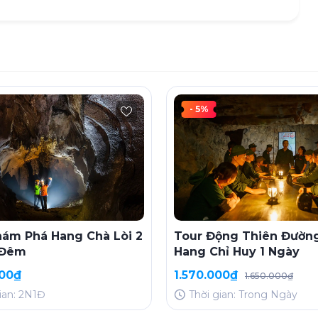
- 5%
hám Phá Hang Chà Lòi 2
Tour Động Thiên Đường
 Đêm
Hang Chỉ Huy 1 Ngày
000₫
1.570.000₫
1.650.000₫
ian: 2N1Đ
Thời gian: Trong Ngày