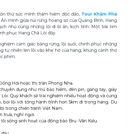
uốn thử sức mình thám hiểm độc đáo,
Tour Khám Phá
o. Ẩn mình giữa núi rừng hoang sơ của Quảng Bình, Hang
ch nhũ cùng những lối đi bí ẩn, kịch tính. Một trái tim
hinh phục Hang Chà Lòi đấy.
 nghiệm cảm giác băng rừng, lội suối, chinh phục những
 tự nhiên len lõi vào khe hở của hang, khung cảnh thơ
ớc phim.
 Đồng Hới hoặc thị trấn Phong Nha.
 chuyên dụng như mũ bảo hiểm, đèn pin, găng tay, giày
Lòi. Quý khách sẽ trải nghiệm nhiều hoạt động và cung
, bơi lội với tổng hành trình hơn 5km đi trong hang. Du
ội trong chiến tranh Việt Nam.
 trưa, nghỉ ngơi.
, lối sống sinh hoạt của đồng bào Bru -Vân Kiều.
 đầu.