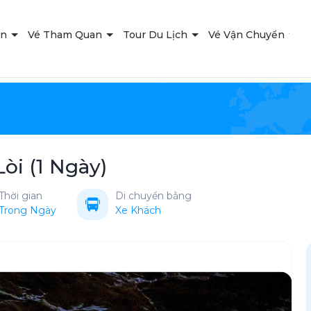
ạn
Vé Tham Quan
Tour Du Lịch
Vé Vận Chuyển
T
i (1 Ngày)
Thời gian
Di chuyển bằng
Trong Ngày
Xe Khách