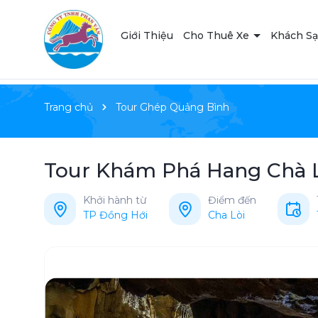
Giới Thiệu
Cho Thuê Xe
Khách S
Trang chủ
Tour Ghép Quảng Bình
Tour Khám Phá Hang Chà Lò
Khởi hành từ
Điểm đến
TP Đồng Hới
Cha Lòi