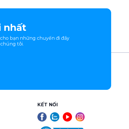
i nhất
 cho bạn những chuyến đi đầy
chúng tôi.
KẾT NỐI