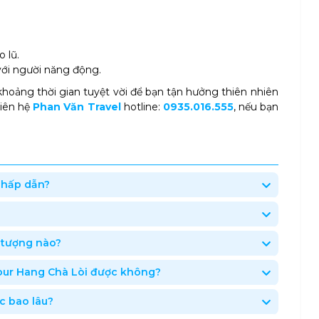
 lũ.
ới người năng động.
khoảng thời gian tuyệt vời để bạn tận hưởng thiên nhiên
Liên hệ
Phan Văn Travel
hotline:
0935.016.555
, nếu bạn
ì hấp dẫn?
i tượng nào?
 tour Hang Chà Lòi được không?
ớc bao lâu?