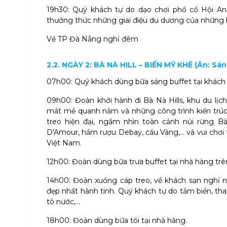
19h30: Quý khách tự do dạo chơi phố cổ Hội An
thưởng thức những giai điệu du dương của những 
Về TP Đà Nẵng nghỉ đêm
2.2. NGÀY 2: BÀ NÀ HILL – BIỂN MỸ KHÊ (Ăn: Sáng
07h00: Quý khách dùng bữa sáng buffet tại khách
09h00: Đoàn khởi hành đi Bà Nà Hills, khu du lịch
mát mẻ quanh năm và những công trình kiến trúc
treo hiện đại, ngắm nhìn toàn cảnh núi rừng B
D'Amour, hầm rượu Debay, cầu Vàng,... và vui chơi t
Việt Nam.
12h00: Đoàn dùng bữa trưa buffet tại nhà hàng trên
14h00: Đoàn xuống cáp treo, về khách sạn nghỉ n
đẹp nhất hành tinh. Quý khách tự do tắm biển, tha
tô nước,...
18h00: Đoàn dùng bữa tối tại nhà hàng.