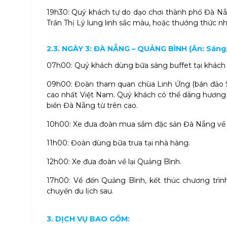
19h30: Quý khách tự do dạo chơi thành phố Đà N
Trần Thị Lý lung linh sắc màu, hoặc thưởng thức
2.3. NGÀY 3: ĐÀ NẴNG – QUẢNG BÌNH (Ăn: Sáng,
07h00: Quý khách dùng bữa sáng buffet tại khách
09h00: Đoàn tham quan chùa Linh Ứng (bán đảo Sơ
cao nhất Việt Nam. Quý khách có thể dâng hương 
biển Đà Nẵng từ trên cao.
10h00: Xe đưa đoàn mua sắm đặc sản Đà Nẵng về 
11h00: Đoàn dùng bữa trưa tại nhà hàng.
12h00: Xe đưa đoàn về lại Quảng Bình.
17h00: Về đến Quảng Bình, kết thúc chương trìn
chuyến du lịch sau.
3. DỊCH VỤ BAO GỒM: