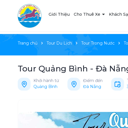
Giới Thiệu
Cho Thuê Xe
Khách S
Trang chủ
Tour Du Lịch
Tour Trong Nước
T
Tour Quảng Bình - Đà Nẵng
Khởi hành từ
Điểm đến
Quảng Bình
Đà Nẵng