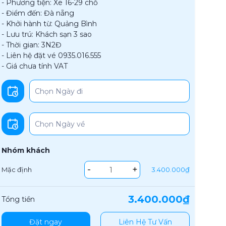
- Phương tiện: Xe 16-29 chỗ
- Điểm đến: Đà nẵng
- Khởi hành từ: Quảng Bình
- Lưu trú: Khách sạn 3 sao
- Thời gian: 3N2Đ
- Liên hệ đặt vé 0935.016.555
- Giá chưa tính VAT
Nhóm khách
-
+
Mặc định
3.400.000₫
3.400.000₫
Tổng tiền
Đặt ngay
Liên Hệ Tư Vấn