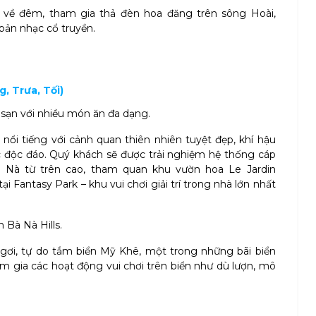
 về đêm, tham gia thả đèn hoa đăng trên sông Hoài,
bản nhạc cổ truyền.
, Trưa, Tối)
 sạn với nhiều món ăn đa dạng.
 nổi tiếng với cảnh quan thiên nhiên tuyệt đẹp, khí hậu
 độc đáo. Quý khách sẽ được trải nghiệm hệ thống cáp
à Nà từ trên cao, tham quan khu vườn hoa Le Jardin
ại Fantasy Park – khu vui chơi giải trí trong nhà lớn nhất
 Bà Nà Hills.
gơi, tự do tắm biển Mỹ Khê, một trong những bãi biển
m gia các hoạt động vui chơi trên biển như dù lượn, mô