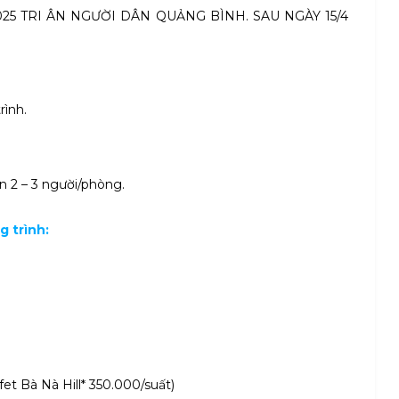
 2025 TRI ÂN NGƯỜI DÂN QUẢNG BÌNH. SAU NGÀY 15/4
rình.
n 2 – 3 người/phòng.
g trình:
fet Bà Nà Hill* 350.000/suất)