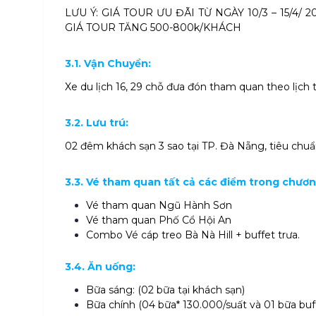
LƯU Ý: GIÁ TOUR ƯU ĐÃI TỪ NGÀY 10/3 – 15/4/
GIÁ TOUR TĂNG 500-800k/KHÁCH
3.1. Vận Chuyển:
Xe du lịch 16, 29 chỗ đưa đón tham quan theo lịch t
3.2. Lưu trú:
02 đêm khách sạn 3 sao tại TP. Đà Nẵng, tiêu chuẩ
3.3. Vé tham quan tất cả các điểm trong chươn
Vé tham quan Ngũ Hành Sơn
Vé tham quan Phố Cổ Hội An
Combo Vé cáp treo Bà Nà Hill + buffet trưa.
3.4. Ăn uống:
Bữa sáng: (02 bữa tại khách sạn)
Bữa chính (04 bữa* 130.000/suất và 01 bữa buf