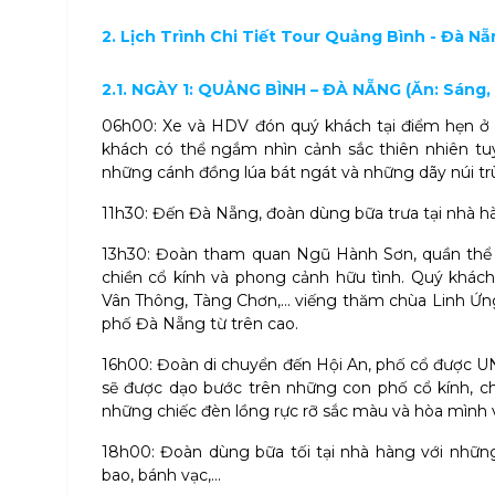
2. Lịch Trình Chi Tiết Tour Quảng Bình - Đà Nẵ
2.1. NGÀY 1: QUẢNG BÌNH – ĐÀ NẴNG (Ăn: Sáng, 
06h00: Xe và HDV đón quý khách tại điểm hẹn ở 
khách có thể ngắm nhìn cảnh sắc thiên nhiên tuy
những cánh đồng lúa bát ngát và những dãy núi tr
11h30: Đến Đà Nẵng, đoàn dùng bữa trưa tại nhà h
13h30: Đoàn tham quan Ngũ Hành Sơn, quần thể 
chiền cổ kính và phong cảnh hữu tình. Quý khá
Vân Thông, Tàng Chơn,... viếng thăm chùa Linh Ứn
phố Đà Nẵng từ trên cao.
16h00: Đoàn di chuyển đến Hội An, phố cổ được U
sẽ được dạo bước trên những con phố cổ kính, c
những chiếc đèn lồng rực rỡ sắc màu và hòa mình 
18h00: Đoàn dùng bữa tối tại nhà hàng với nhữn
bao, bánh vạc,...