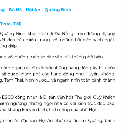
ng - Bà Nà - Hội An - Quảng Bình
Trưa, Tối)
Quảng Bình, khởi hành đi Đà Nẵng. Trên đường đi, quý
ệt đẹp của miền Trung, với những bãi biển xanh ngắt,
ùng điệp.
àng với những món ăn đặc sản của thành phố biển.
năm ngọn núi đá vôi với những hang động kỳ bí, chùa
ch sẽ được khám phá các hang động như Huyền Không,
g, Tam Thai, Non Nước,... và ngắm nhìn toàn cảnh thành
NESCO công nhận là Di sản Văn hóa Thế giới. Quý khách
hiêm ngưỡng những ngôi nhà cổ với kiến trúc độc đáo,
vào không khí yên bình, thơ mộng của phố Hội.
g món ăn đặc sản Hội An như cao lầu, mì Quảng, bánh