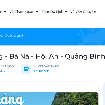
ạn
Vé Tham Quan
Tour Du Lịch
Vé Vận Chuyển
T
our Quảng Bình
 - Bà Nà - Hội An - Quảng Bìn
Thời gian
Di chuyển bằng
3N2Đ
Xe Khách