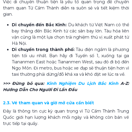
Việc di chuyển thuận tiện là yếu tố quan trọng để chuyến
tham quan Tử Cấm Thành diễn ra suôn sẻ và tiết kiệm thời
gian.
Di chuyển đến Bắc Kinh:
Du khách từ Việt Nam có thể
bay thẳng đến Bắc Kinh từ các sân bay lớn. Tàu hỏa liên
vận cũng là một lựa chọn trải nghiệm thú vị xuất phát từ
Hà Nội.
Di chuyển trong thành phố:
Tàu điện ngầm là phương
tiện tối ưu nhất. Bạn hãy đi Tuyến số 1, xuống tại ga
Tiananmen East hoặc Tiananmen West, sau đó đi bộ đến
Ngọ Môn. Đi metro, bus hoặc xe đạp sẽ thuận tiện hơn vì
taxi thường phải dừng/đỗ khá xa và khó đặt xe lúc ra về.
>>> Đừng bỏ qua:
Kinh Nghiệm Du Lịch Bắc Kinh
A-Z:
Hướng Dẫn Cho Người Đi Lần Đầu
2.3. Vé tham quan và giờ mở cửa cần biết
Đây là thông tin cực kỳ quan trọng vì Tử Cấm Thành Trung
Quốc giới hạn lượng khách mỗi ngày và không còn bán vé
trực tiếp tại quầy.