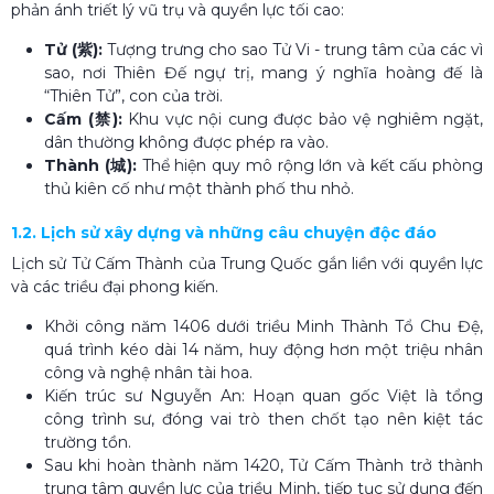
phản ánh triết lý vũ trụ và quyền lực tối cao:
Tử (紫):
Tượng trưng cho sao Tử Vi - trung tâm của các vì
sao, nơi Thiên Đế ngự trị, mang ý nghĩa hoàng đế là
“Thiên Tử”, con của trời.
Cấm (禁):
Khu vực nội cung được bảo vệ nghiêm ngặt,
dân thường không được phép ra vào.
Thành (城):
Thể hiện quy mô rộng lớn và kết cấu phòng
thủ kiên cố như một thành phố thu nhỏ.
1.2. Lịch sử xây dựng và những câu chuyện độc đáo
Lịch sử Tử Cấm Thành của Trung Quốc gắn liền với quyền lực
và các triều đại phong kiến.
Khởi công năm 1406 dưới triều Minh Thành Tổ Chu Đệ,
quá trình kéo dài 14 năm, huy động hơn một triệu nhân
công và nghệ nhân tài hoa.
Kiến trúc sư Nguyễn An: Hoạn quan gốc Việt là tổng
công trình sư, đóng vai trò then chốt tạo nên kiệt tác
trường tồn.
Sau khi hoàn thành năm 1420, Tử Cấm Thành trở thành
trung tâm quyền lực của triều Minh, tiếp tục sử dụng đến