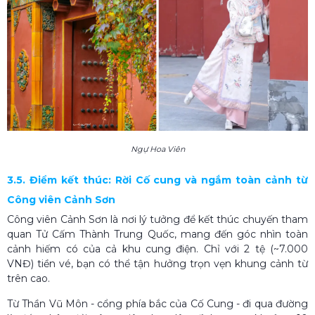
Ngự Hoa Viên
3.5. Điểm kết thúc: Rời Cố cung và ngắm toàn cảnh từ
Công viên Cảnh Sơn
Công viên Cảnh Sơn là nơi lý tưởng để kết thúc chuyến tham
quan Tử Cấm Thành Trung Quốc, mang đến góc nhìn toàn
cảnh hiếm có của cả khu cung điện. Chỉ với 2 tệ (~7.000
VNĐ) tiền vé, bạn có thể tận hưởng trọn vẹn khung cảnh từ
trên cao.
Từ Thần Vũ Môn - cổng phía bắc của Cố Cung - đi qua đường