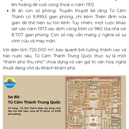
khi hoàng đế cuối cùng thoái vị năm 1912.
Bí ẩn con số phòng: Truyền thuyết kể rằng Tử Cấm
Thành có 9.999,5 gian phòng, chỉ kém Thiên đình nửa
gian để thể hiện sự tôn kính. Tuy nhiên, một cuộc khảo
sát vào năm 1973 xác định công trình có 980 tòa nhà với
8.707 gian phòng. Con số này vẫn mang ý nghĩa về sự
vĩnh cửu và may mắn.
Với diện tích 720.000 m², bao quanh bởi tường thành cao và
hào nước sâu, Tử Cấm Thành Trung Quốc thực sự là một
“thành phố thu nhỏ” chứa đựng vô vàn giá trị văn hóa, nghệ
thuật đang chờ du khách khám phá.