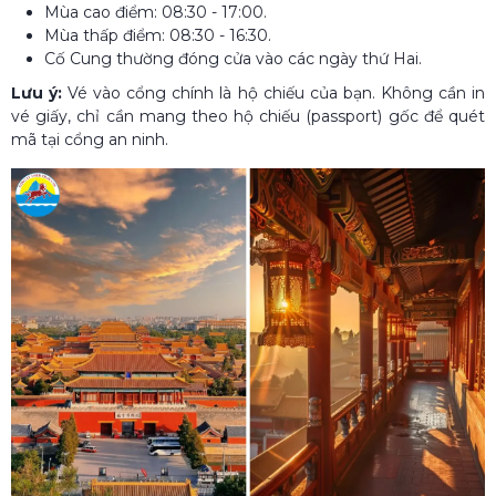
Mùa cao điểm: 08:30 - 17:00.
Mùa thấp điểm: 08:30 - 16:30.
Cố Cung thường đóng cửa vào các ngày thứ Hai.
Lưu ý:
Vé vào cổng chính là hộ chiếu của bạn. Không cần in
vé giấy, chỉ cần mang theo hộ chiếu (passport) gốc để quét
mã tại cổng an ninh.