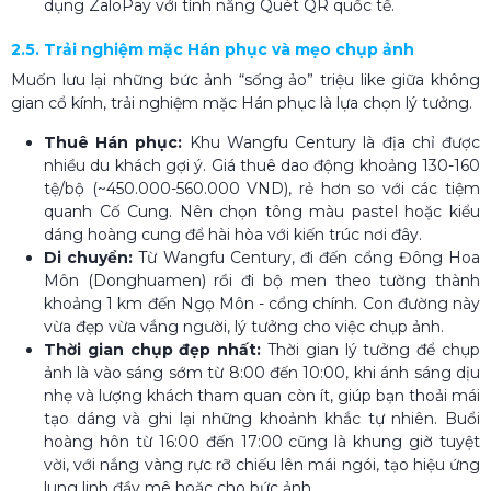
dụng ZaloPay với tính năng Quét QR quốc tế.
2.5. Trải nghiệm mặc Hán phục và mẹo chụp ảnh
Muốn lưu lại những bức ảnh “sống ảo” triệu like giữa không
gian cổ kính, trải nghiệm mặc Hán phục là lựa chọn lý tưởng.
Thuê Hán phục:
Khu Wangfu Century là địa chỉ được
nhiều du khách gợi ý. Giá thuê dao động khoảng 130-160
tệ/bộ (~450.000-560.000 VND), rẻ hơn so với các tiệm
quanh Cố Cung. Nên chọn tông màu pastel hoặc kiểu
dáng hoàng cung để hài hòa với kiến trúc nơi đây.
Di chuyển:
Từ Wangfu Century, đi đến cổng Đông Hoa
Môn (Donghuamen) rồi đi bộ men theo tường thành
khoảng 1 km đến Ngọ Môn - cổng chính. Con đường này
vừa đẹp vừa vắng người, lý tưởng cho việc chụp ảnh.
Thời gian chụp đẹp nhất:
Thời gian lý tưởng để chụp
ảnh là vào sáng sớm từ 8:00 đến 10:00, khi ánh sáng dịu
nhẹ và lượng khách tham quan còn ít, giúp bạn thoải mái
tạo dáng và ghi lại những khoảnh khắc tự nhiên. Buổi
hoàng hôn từ 16:00 đến 17:00 cũng là khung giờ tuyệt
vời, với nắng vàng rực rỡ chiếu lên mái ngói, tạo hiệu ứng
lung linh đầy mê hoặc cho bức ảnh.