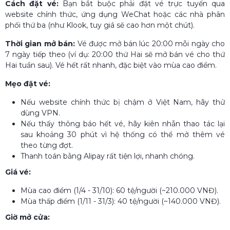
Cách đặt vé:
Bạn bắt buộc phải đặt vé trực tuyến qua
website chính thức, ứng dụng WeChat hoặc các nhà phân
phối thứ ba (như Klook, tuy giá sẽ cao hơn một chút).
Thời gian mở bán:
Vé được mở bán lúc 20:00 mỗi ngày cho
7 ngày tiếp theo (ví dụ: 20:00 thứ Hai sẽ mở bán vé cho thứ
Hai tuần sau). Vé hết rất nhanh, đặc biệt vào mùa cao điểm.
Mẹo đặt vé:
Nếu website chính thức bị chậm ở Việt Nam, hãy thử
dùng VPN.
Nếu thấy thông báo hết vé, hãy kiên nhẫn thao tác lại
sau khoảng 30 phút vì hệ thống có thể mở thêm vé
theo từng đợt.
Thanh toán bằng Alipay rất tiện lợi, nhanh chóng.
Giá vé:
Mùa cao điểm (1/4 - 31/10): 60 tệ/người (~210.000 VNĐ).
Mùa thấp điểm (1/11 - 31/3): 40 tệ/người (~140.000 VNĐ).
Giờ mở cửa: