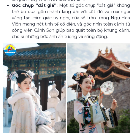
Góc chụp “đắt giá”:
Một số góc chụp “đắt giá” không
thể bỏ qua gồm hành lang dài với cột đỏ và mái ngói
vàng tạo cảm giác uy nghi, cửa sổ tròn trong Ngự Hoa
Viên mang nét tinh tế cổ điển, và góc nhìn toàn cảnh từ
công viên Cảnh Sơn giúp bao quát toàn bộ khung cảnh,
cho ra những bức ảnh ấn tượng và sống động.