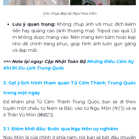
Góc chụp đẹp tại Ngự Hoa Viên
Lưu ý quan trọng:
Không chụp ảnh với mục đích kiếm
tiền hay quảng cáo (ảnh thương mại). Tripod cao quá 1,3
m không được mang vào. Nên mang kim bấm hoặc kẹp
nhỏ để chỉnh trang phục, giúp hình ảnh luôn gọn gàng
và đẹp mắt.
>>> Note lại ngay:
Cập Nhật Toàn Bộ
Những Điều Cấm Kỵ
Khi Đi Du Lịch Trung Quốc​
3. Gợi ý lịch trình tham quan Tử Cấm Thành Trung Quốc
trong một ngày
Để khám phá Tử Cấm Thành Trung Quốc, bạn sẽ đi theo
tuyến một chiều từ Nam ra Bắc: vào từ Ngọ Môn (午门) và ra
ở Thần Vũ Môn (神武门).
3.1. Điểm khởi đầu: Bước qua Ngọ Môn uy nghiêm
Ngọ Môn là cửa chính ở phía nam, nơi bạn sẽ bắt đầu chuyến