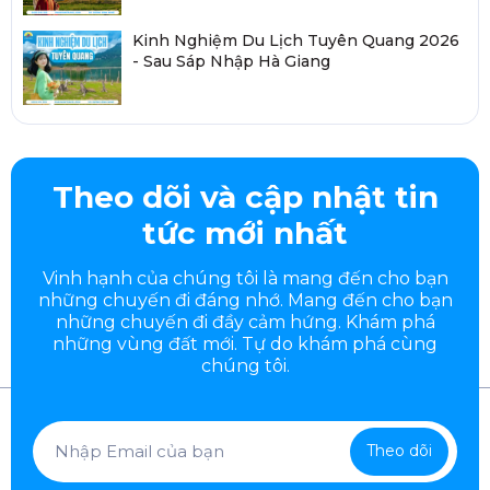
Kinh Nghiệm Du Lịch Tuyên Quang 2026
- Sau Sáp Nhập Hà Giang
Theo dõi và cập nhật tin
tức mới nhất
Vinh hạnh của chúng tôi là mang đến cho bạn
những chuyến đi đáng nhớ. Mang đến cho bạn
những chuyến đi đầy
cảm hứng. Khám phá
những vùng đất mới. Tự do khám phá cùng
chúng tôi.
Theo dõi