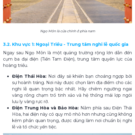
Ngọ Môn là cửa chính ở phía nam
3.2. Khu vực 1: Ngoại Triều - Trung tâm nghi lễ quốc gia
Ngay sau Ngọ Môn là một quảng trường rộng lớn dẫn đến
cụm ba đại điện (Tiền Tam Điện), trung tâm quyền lực của
hoàng triều.
Điện Thái Hòa:
Nơi đây sẽ khiến bạn choáng ngợp bởi
sự hoành tráng. Nơi này được chọn làm địa điểm cho các
nghi lễ quan trọng bậc nhất. Hãy chiêm ngưỡng ngai
vàng rồng chạm trổ tinh xảo và hệ thống mái lợp ngói
lưu ly vàng rực rỡ.
Điện Trung Hòa và Bảo Hòa:
Nằm phía sau Điện Thái
Hòa, hai điện này có quy mô nhỏ hơn nhưng cũng không
kém phần quan trọng, được dùng làm nơi chuẩn bị nghi
lễ và tổ chức yến tiệc.