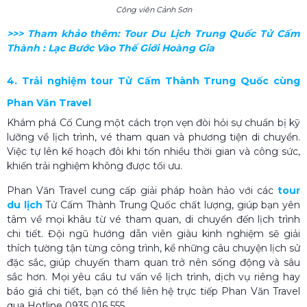
Công viên Cảnh Sơn
>>> Tham khảo thêm:
Tour Du Lịch Trung Quốc Tử Cấm
Thành
: Lạc Bước Vào Thế Giới Hoàng Gia
4. Trải nghiệm tour Tử Cấm Thành Trung Quốc cùng
Phan Văn Travel
Khám phá Cố Cung một cách trọn vẹn đòi hỏi sự chuẩn bị kỹ
lưỡng về lịch trình, vé tham quan và phương tiện di chuyển.
Việc tự lên kế hoạch đôi khi tốn nhiều thời gian và công sức,
khiến trải nghiệm không được tối ưu.
Phan Văn Travel cung cấp giải pháp hoàn hảo với các
tour
du lịch
Tử Cấm Thành Trung Quốc chất lượng, giúp bạn yên
tâm về mọi khâu từ vé tham quan, di chuyển đến lịch trình
chi tiết. Đội ngũ hướng dẫn viên giàu kinh nghiệm sẽ giải
thích tường tận từng công trình, kể những câu chuyện lịch sử
đặc sắc, giúp chuyến tham quan trở nên sống động và sâu
sắc hơn. Mọi yêu cầu tư vấn về lịch trình, dịch vụ riêng hay
báo giá chi tiết, bạn có thể liên hệ trực tiếp Phan Văn Travel
qua Hotline 0935 016 555.