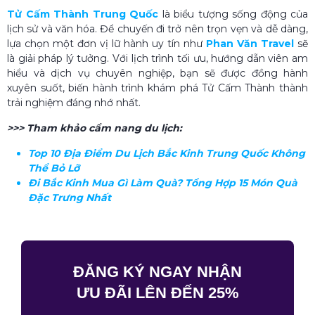
Tử Cấm Thành Trung Quốc
là biểu tượng sống động của
lịch sử và văn hóa. Để chuyến đi trở nên trọn vẹn và dễ dàng,
lựa chọn một đơn vị lữ hành uy tín như
Phan Văn Travel
sẽ
là giải pháp lý tưởng. Với lịch trình tối ưu, hướng dẫn viên am
hiểu và dịch vụ chuyên nghiệp, bạn sẽ được đồng hành
xuyên suốt, biến hành trình khám phá Tử Cấm Thành thành
trải nghiệm đáng nhớ nhất.
>>> Tham khảo cẩm nang du lịch:
Top 10 Địa Điểm Du Lịch Bắc Kinh Trung Quốc Không
Thể Bỏ Lỡ
Đi Bắc Kinh Mua Gì Làm Quà​? Tổng Hợp 15 Món Quà
Đặc Trưng Nhất
ĐĂNG KÝ NGAY NHẬN
ƯU ĐÃI LÊN ĐẾN 25%