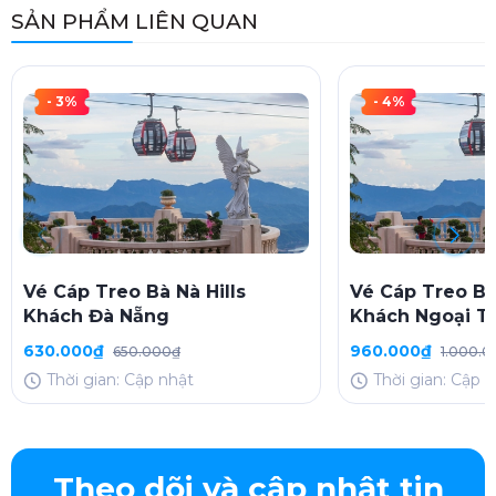
SẢN PHẨM LIÊN QUAN
- 3%
- 4%
Vé Cáp Treo Bà Nà Hills
Vé Cáp Treo Bà 
Khách Đà Nẵng
Khách Ngoại T
630.000₫
960.000₫
650.000₫
1.000.
Thời gian: Cập nhật
Thời gian: Cập 
Theo dõi và cập nhật tin