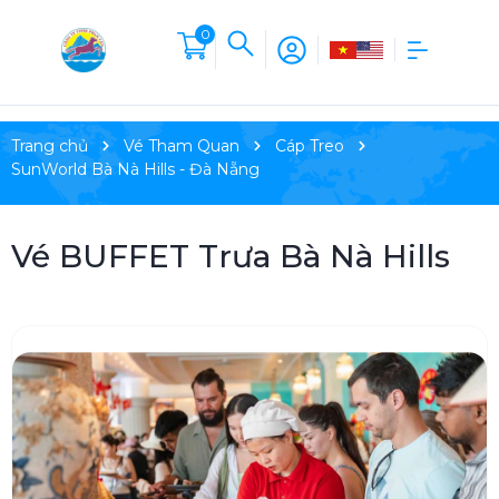
0
Trang chủ
Vé Tham Quan
Cáp Treo
SunWorld Bà Nà Hills - Đà Nẵng
Vé BUFFET Trưa Bà Nà Hills