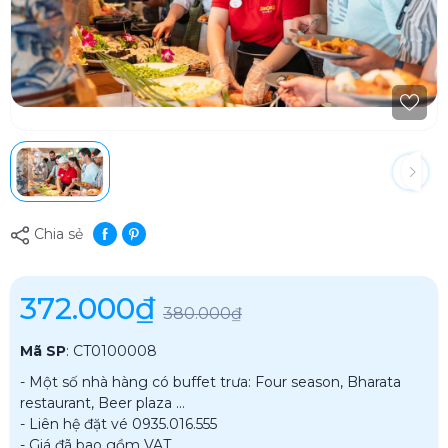
Chia sẻ
372.000₫
380.000₫
Mã SP
:
CT0100008
- Một số nhà hàng có buffet trưa: Four season, Bharata
restaurant, Beer plaza ...
- Liên hệ đặt vé 0935.016.555
- Giá đã bao gồm VAT