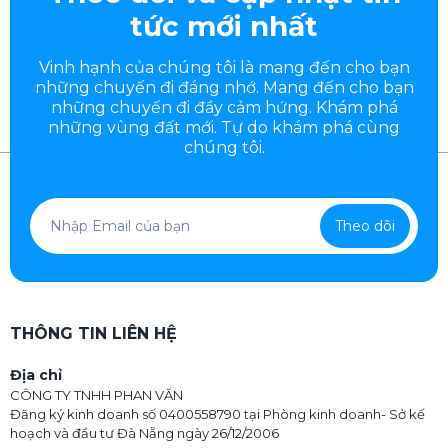
tức mới nhất
Vinh hạnh của chúng tôi là mang đến cho bạn
những chuyến đi đáng nhớ. Mang đến cho bạn
những chuyến đi đầy
cảm hứng. Khám phá
những vùng đất mới. Tự do khám phá cùng
chúng tôi.
Theo dõi
THÔNG TIN LIÊN HỆ
Địa chỉ
CÔNG TY TNHH PHAN VĂN
Đăng ký kinh doanh số 0400558790 tại Phòng kinh doanh- Sở kế
hoạch và đầu tư Đà Nẵng ngày 26/12/2006