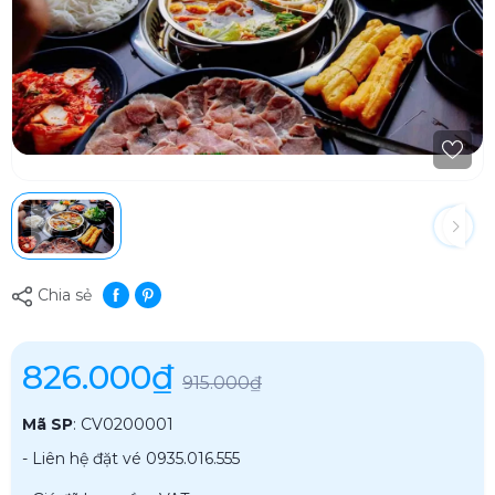
Chia sẻ
826.000₫
915.000₫
Mã SP
:
CV0200001
- Liên hệ đặt vé 0935.016.555