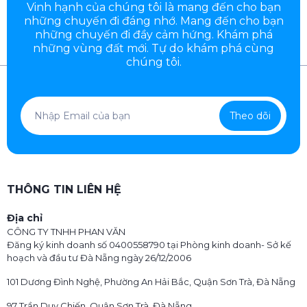
Vinh hạnh của chúng tôi là mang đến cho bạn
những chuyến đi đáng nhớ. Mang đến cho bạn
những chuyến đi đầy
cảm hứng. Khám phá
những vùng đất mới. Tự do khám phá cùng
chúng tôi.
Theo dõi
THÔNG TIN LIÊN HỆ
Địa chỉ
CÔNG TY TNHH PHAN VĂN
Đăng ký kinh doanh số 0400558790 tại Phòng kinh doanh- Sở kế
hoạch và đầu tư Đà Nẵng ngày 26/12/2006
101 Dương Đình Nghệ, Phường An Hải Bắc, Quận Sơn Trà, Đà Nẵng
97 Trần Duy Chiến, Quận Sơn Trà, Đà Nẵng