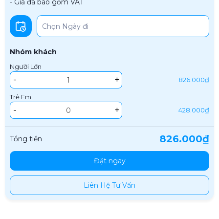
- Giá đã bao gồm VAT
Nhóm khách
Người Lớn
-
+
826.000₫
Trẻ Em
-
+
428.000₫
826.000₫
Tổng tiền
Đặt ngay
Liên Hệ Tư Vấn