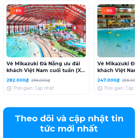
- 5%
- 5%
Vé Mikazuki Đà Nẵng ưu đãi
Vé Mikazuki Đà
khách Việt Nam cuối tuần (Xin
khách Việt Nam
Chào 2026)
(Xin Chào 2026
282.000₫
247.000₫
296.000₫
259.00
Thời gian: Cập nhật
Thời gian: Cập 
Theo dõi và cập nhật tin
tức mới nhất