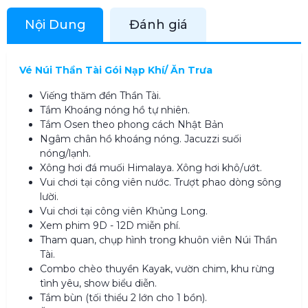
Nội Dung
Đánh giá
Vé Núi Thần Tài Gói Nạp Khí/ Ăn Trưa
Viếng thăm đền Thần Tài.
Tắm Khoáng nóng hồ tự nhiên.
Tắm Osen theo phong cách Nhật Bản
Ngâm chân hồ khoáng nóng. Jacuzzi suối
nóng/lạnh.
Xông hơi đá muối Himalaya. Xông hơi khô/ướt.
Vui chơi tại công viên nước. Trượt phao dòng sông
lười.
Vui chơi tại công viên Khủng Long.
Xem phim 9D - 12D miễn phí.
Tham quan, chụp hình trong khuôn viên Núi Thần
Tài.
Combo chèo thuyền Kayak, vườn chim, khu rừng
tình yêu, show biểu diễn.
Tắm bùn (tối thiểu 2 lớn cho 1 bồn).