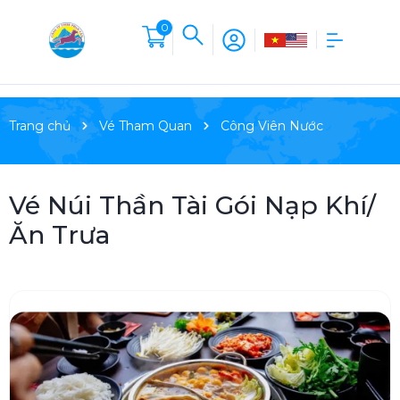
0
Trang chủ
Vé Tham Quan
Công Viên Nước
Vé Núi Thần Tài Gói Nạp Khí/
Ăn Trưa