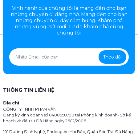
Vinh hạnh của chúng tôi là mang đến cho bạn
những chuyến đi đáng nhớ. Mang đến cho bạn
những chuyến đi đầy
cảm hứng. Khám phá
những vùng đất mới. Tự do khám phá cùng
chúng tôi.
Theo dõi
THÔNG TIN LIÊN HỆ
Địa chỉ
CÔNG TY TNHH PHAN VĂN
Đăng ký kinh doanh số 0400558790 tại Phòng kinh doanh- Sở kế
hoạch và đầu tư Đà Nẵng ngày 26/12/2006
101 Dương Đình Nghệ, Phường An Hải Bắc, Quận Sơn Trà, Đà Nẵng