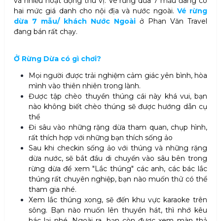
và nhiều hoạt động thú vị. Vé rừng dừa 7 mẫu đang có
hai mức giá danh cho nội địa và nước ngoài.
Vé rừng
dừa 7 mẫu/ khách Nước Ngoài
ở Phan Văn Travel
đang bán rất chạy.
Ở Rừng Dừa có gì chơi?
Mọi người được trải nghiệm cảm giác yên bình, hòa
mình vào thiên nhiên trong lành.
Được tập chèo thuyền thúng cái này khá vui, bạn
nào không biết chèo thúng sẽ được hướng dẫn cụ
thể
Đi sâu vào những rặng dừa tham quan, chụp hình,
rất thích hợp với những bạn thích sống ảo
Sau khi checkin sống ảo với thúng và những rặng
dừa nước, sẽ bắt đầu di chuyển vào sâu bên trong
rừng dừa để xem "Lắc thúng" các anh, các bác lắc
thúng rất chuyên nghiệp, bạn nào muốn thử có thể
tham gia nhé.
Xem lắc thúng xong, sẽ đến khu vực karaoke trên
sông. Bạn nào muốn lên thuyền hát, thì nhớ kêu
bác lại nhé. Ngoài ra, bạn còn được xem màn thả