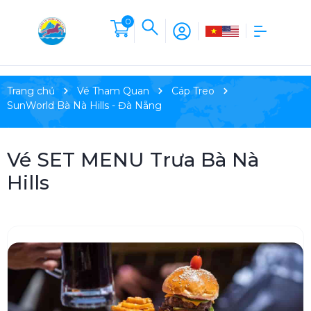
0
Trang chủ
Vé Tham Quan
Cáp Treo
SunWorld Bà Nà Hills - Đà Nẵng
Vé SET MENU Trưa Bà Nà
Hills