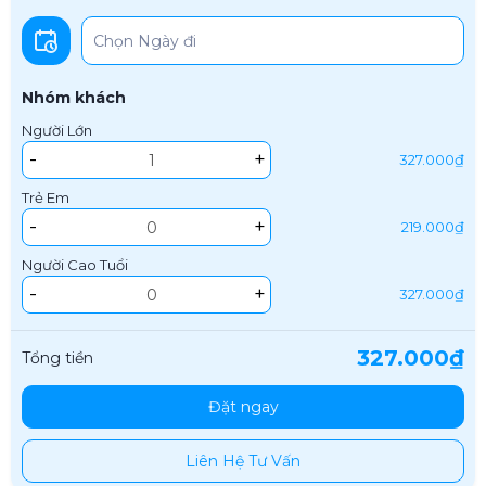
Nhóm khách
Người Lớn
-
+
327.000₫
Trẻ Em
-
+
219.000₫
Người Cao Tuổi
-
+
327.000₫
327.000₫
Tổng tiền
Đặt ngay
Liên Hệ Tư Vấn