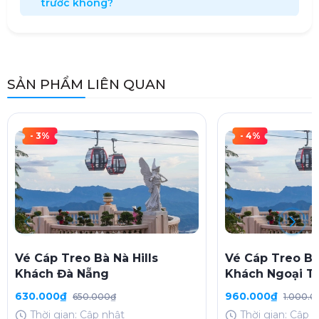
trước không?
SẢN PHẨM LIÊN QUAN
- 3%
- 4%
Vé Cáp Treo Bà Nà Hills
Vé Cáp Treo Bà 
Khách Đà Nẵng
Khách Ngoại T
630.000₫
960.000₫
650.000₫
1.000.
Thời gian: Cập nhật
Thời gian: Cập 