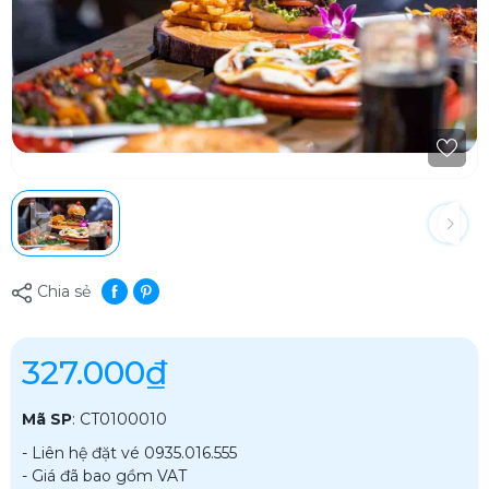
Chia sẻ
327.000₫
Mã SP
:
CT0100010
- Liên hệ đặt vé 0935.016.555
- Giá đã bao gồm VAT