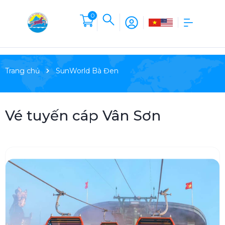
0
Trang chủ
SunWorld Bà Đen
Vé tuyến cáp Vân Sơn