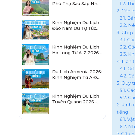
1.2. T
Phú Thọ Sau Sáp Nhập
2026 Chi Tiết A-Z
2. Các l
2.1. B
Kinh Nghiệm Du Lịch
2.2. N
Đảo Nam Du Tự Túc
3. Chi 
2026 Chi Tiết Từ A-Z
3.1. Cá
3.2. C
Kinh Nghiệm Du Lịch
Hạ Long Từ A-Z 2026:
3.3. K
Đi Đâu, Ăn Gì, Ở Đâu?
4. Lịch
4.1. G
Du Lịch Armenia 2026:
4.2. C
Kinh Nghiệm Từ A Đến
5. Quy t
Z Cho Người Việt
5.1. C
Kinh Nghiệm Du Lịch
5.2. C
Tuyên Quang 2026 -
6. Kinh
Sau Sáp Nhập Hà
tiếng
Giang
6.1. V
6.2. N
7. Câu 