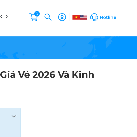
0
in tức
Liên hệ
Hộp Sản Phẩm
Company Profile
Hotline
Giá Vé 2026 Và Kinh