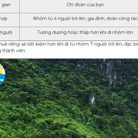
 gian
Chỉ đoàn của bạn
hợp
Nhóm từ 4 người trở lên, gia đình, đoàn công tác
/người
Tương đương hoặc thấp hơn khi đi nhóm lớn
huê riêng sẽ tiết kiệm hơn khi đi từ nhóm 7 người trở lên, đặc b
g thành viên.