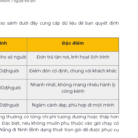
 nhóm 7 người trở lên
so sánh dưới đây cung cấp dữ liệu để bạn quyết định
ính
Đặc điểm
 cho số người
Đón trả tận nơi, linh hoạt lịch trình
0đ/người
Điểm đón cố định, chung với khách khác
Nhanh nhất, không mang nhiều hành lý
00đ/người
cồng kềnh
0đ/người
Ngắm cảnh đẹp, phù hợp đi một mình
riêng thường có tổng chi phí tương đương hoặc thấp hơn
ể. Đặc biệt, nếu không muốn phụ thuộc vào giờ chạy cố
 Nẵng đi Ninh Bình dạng thuê trọn gói để được phục vụ