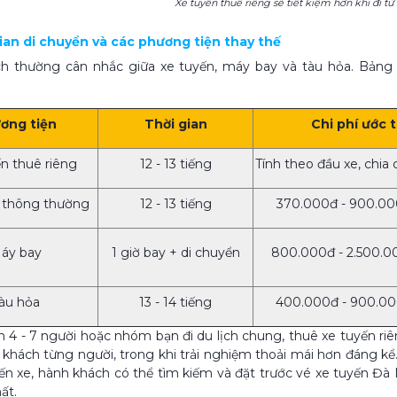
Xe tuyến thuê riêng sẽ tiết kiệm hơn khi đi từ
gian di chuyển và các phương tiện thay thế
h thường cân nhắc giữa xe tuyến, máy bay và tàu hỏa. Bảng 
ơng tiện
Thời gian
Chi phí ước t
n thuê riêng
12 - 13 tiếng
Tính theo đầu xe, chia
 thông thường
12 - 13 tiếng
370.000đ - 900.00
áy bay
1 giờ bay + di chuyển
800.000đ - 2.500.0
àu hỏa
13 - 14 tiếng
400.000đ - 900.00
nh 4 - 7 người hoặc nhóm bạn đi du lịch chung, thuê xe tuyến 
khách từng người, trong khi trải nghiệm thoải mái hơn đáng k
ến xe, hành khách có thể tìm kiếm và đặt trước vé xe tuyến Đà
ất.