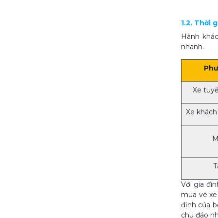
1.2. Thời 
Hành khác
nhanh.
Phư
Xe tuyế
Xe khách
M
T
Với gia đì
mua vé xe 
định của b
chu đáo nh