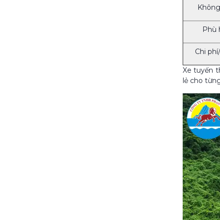
Không
Phù 
Chi phí
Xe tuyến t
lẻ cho từn