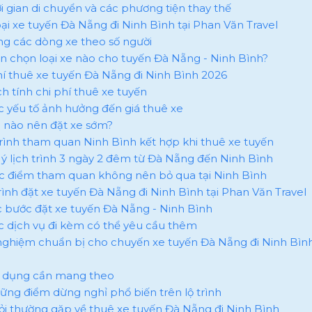
hời gian di chuyển và các phương tiện thay thế
oại xe tuyến Đà Nẵng đi Ninh Bình tại Phan Văn Travel
ảng các dòng xe theo số người
ên chọn loại xe nào cho tuyến Đà Nẵng - Ninh Bình?
phí thuê xe tuyến Đà Nẵng đi Ninh Bình 2026
ch tính chi phí thuê xe tuyến
ác yếu tố ảnh hưởng đến giá thuê xe
hi nào nên đặt xe sớm?
 trình tham quan Ninh Bình kết hợp khi thuê xe tuyến
ợi ý lịch trình 3 ngày 2 đêm từ Đà Nẵng đến Ninh Bình
ác điểm tham quan không nên bỏ qua tại Ninh Bình
rình đặt xe tuyến Đà Nẵng đi Ninh Bình tại Phan Văn Travel
ác bước đặt xe tuyến Đà Nẵng - Ninh Bình
ác dịch vụ đi kèm có thể yêu cầu thêm
 nghiệm chuẩn bị cho chuyến xe tuyến Đà Nẵng đi Ninh Bình
ật dụng cần mang theo
hững điểm dừng nghỉ phổ biến trên lộ trình
hỏi thường gặp về thuê xe tuyến Đà Nẵng đi Ninh Bình