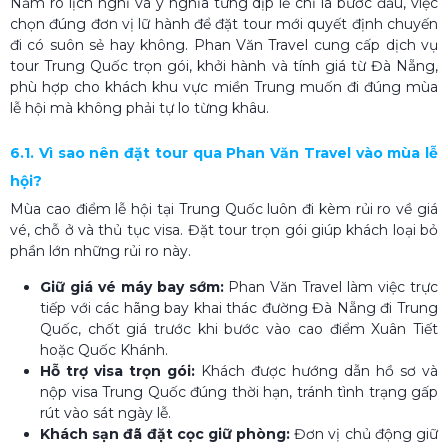
Nắm rõ lịch nghỉ và ý nghĩa từng dịp lễ chỉ là bước đầu, việc
chọn đúng đơn vị lữ hành để đặt tour mới quyết định chuyến
đi có suôn sẻ hay không. Phan Văn Travel cung cấp dịch vụ
tour Trung Quốc trọn gói, khởi hành và tính giá từ Đà Nẵng,
phù hợp cho khách khu vực miền Trung muốn đi đúng mùa
lễ hội mà không phải tự lo từng khâu.
6.1. Vì sao nên đặt tour qua Phan Văn Travel vào mùa lễ
hội?
Mùa cao điểm lễ hội tại Trung Quốc luôn đi kèm rủi ro về giá
vé, chỗ ở và thủ tục visa. Đặt tour trọn gói giúp khách loại bỏ
phần lớn những rủi ro này.
Giữ giá vé máy bay sớm:
Phan Văn Travel làm việc trực
tiếp với các hãng bay khai thác đường Đà Nẵng đi Trung
Quốc, chốt giá trước khi bước vào cao điểm Xuân Tiết
hoặc Quốc Khánh.
Hỗ trợ visa trọn gói:
Khách được hướng dẫn hồ sơ và
nộp visa Trung Quốc đúng thời hạn, tránh tình trạng gấp
rút vào sát ngày lễ.
Khách sạn đã đặt cọc giữ phòng:
Đơn vị chủ động giữ