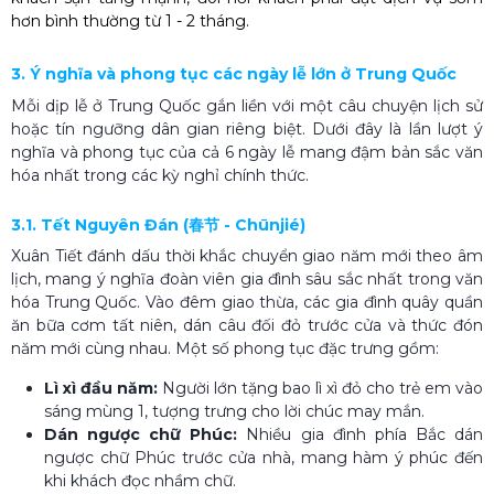
hơn bình thường từ 1 - 2 tháng.
3. Ý nghĩa và phong tục các ngày lễ lớn ở Trung Quốc
Mỗi dịp lễ ở Trung Quốc gắn liền với một câu chuyện lịch sử
hoặc tín ngưỡng dân gian riêng biệt. Dưới đây là lần lượt ý
nghĩa và phong tục của cả 6 ngày lễ mang đậm bản sắc văn
hóa nhất trong các kỳ nghỉ chính thức.
3.1. Tết Nguyên Đán (春节 - Chūnjié)
Xuân Tiết đánh dấu thời khắc chuyển giao năm mới theo âm
lịch, mang ý nghĩa đoàn viên gia đình sâu sắc nhất trong văn
hóa Trung Quốc. Vào đêm giao thừa, các gia đình quây quần
ăn bữa cơm tất niên, dán câu đối đỏ trước cửa và thức đón
năm mới cùng nhau. Một số phong tục đặc trưng gồm:
Lì xì đầu năm:
Người lớn tặng bao lì xì đỏ cho trẻ em vào
sáng mùng 1, tượng trưng cho lời chúc may mắn.
Dán ngược chữ Phúc:
Nhiều gia đình phía Bắc dán
ngược chữ Phúc trước cửa nhà, mang hàm ý phúc đến
khi khách đọc nhầm chữ.