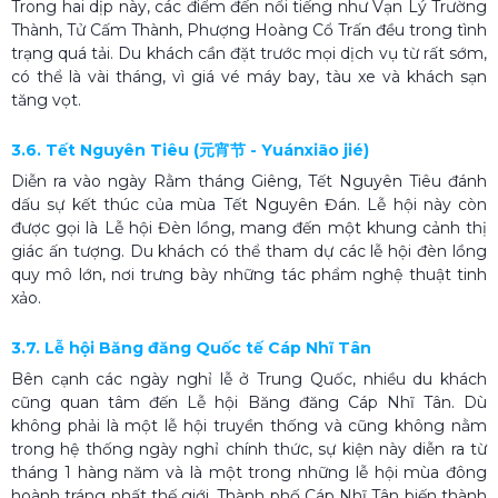
Trong hai dịp này, các điểm đến nổi tiếng như Vạn Lý Trường
Thành, Tử Cấm Thành, Phượng Hoàng Cổ Trấn đều trong tình
trạng quá tải. Du khách cần đặt trước mọi dịch vụ từ rất sớm,
có thể là vài tháng, vì giá vé máy bay, tàu xe và khách sạn
tăng vọt.
3.6. Tết Nguyên Tiêu (元宵节 - Yuánxiāo jié)
Diễn ra vào ngày Rằm tháng Giêng, Tết Nguyên Tiêu đánh
dấu sự kết thúc của mùa Tết Nguyên Đán. Lễ hội này còn
được gọi là Lễ hội Đèn lồng, mang đến một khung cảnh thị
giác ấn tượng. Du khách có thể tham dự các lễ hội đèn lồng
quy mô lớn, nơi trưng bày những tác phẩm nghệ thuật tinh
xảo.
3.7. Lễ hội Băng đăng Quốc tế Cáp Nhĩ Tân
Bên cạnh các ngày nghỉ lễ ở Trung Quốc, nhiều du khách
cũng quan tâm đến Lễ hội Băng đăng Cáp Nhĩ Tân. Dù
không phải là một lễ hội truyền thống và cũng không nằm
trong hệ thống ngày nghỉ chính thức, sự kiện này diễn ra từ
tháng 1 hàng năm và là một trong những lễ hội mùa đông
hoành tráng nhất thế giới. Thành phố Cáp Nhĩ Tân biến thành