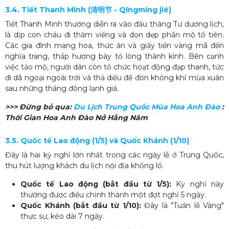
3.4. Tiết Thanh Minh (清明节 - Qīngmíng jié)
Tiết Thanh Minh thường diễn ra vào đầu tháng Tư dương lịch,
là dịp con cháu đi thăm viếng và dọn dẹp phần mộ tổ tiên.
Các gia đình mang hoa, thức ăn và giấy tiền vàng mã đến
nghĩa trang, thắp hương bày tỏ lòng thành kính. Bên cạnh
việc tảo mộ, người dân còn tổ chức hoạt động đạp thanh, tức
đi dã ngoại ngoài trời và thả diều để đón không khí mùa xuân
sau những tháng đông lạnh giá.
>>> Đừng bỏ qua:
Du Lịch Trung Quốc Mùa Hoa Anh Đào​
:
Thời Gian Hoa Anh Đào Nở Hằng Năm
3.5. Quốc tế Lao động (1/5) và Quốc Khánh (1/10)
Đây là hai kỳ nghỉ lớn nhất trong các ngày lễ ở Trung Quốc,
thu hút lượng khách du lịch nội địa khổng lồ.
Quốc tế Lao động (bắt đầu từ 1/5):
Kỳ nghỉ này
thường được điều chỉnh thành một đợt nghỉ 5 ngày.
Quốc Khánh (bắt đầu từ 1/10):
Đây là "Tuần lễ Vàng"
thực sự, kéo dài 7 ngày.