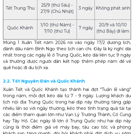
25/9 (thứ Sáu) -
Tết Trung Thu
3 ngày
Không phát sinh
27/9 (Chủ Nhật)
1/10 (thứ Năm) -
20/9 và 10/10
Quốc Khánh
7 ngày
7/10 (thứ Tư)
(thứ Bảy) đi làm
Mùng 1 Xuân Tiết năm 2026 rơi vào ngày 17/2 dương lịch,
đánh dấu năm Bính Ngọ theo lịch can chi. Đây là kỳ nghỉ dài
nhất trong các ngày lễ ở Trung Quốc, kéo dài liên tục 9 ngày
và thường được người dân kết hợp thêm phép năm để về
quê hoặc đi du lịch xa.
2.2. Tết Nguyên Đán và Quốc Khánh
Xuân Tiết và Quốc Khánh tạo thành hai đợt "Tuần lễ vàng"
trong năm, mỗi đợt kéo dài từ 7 - 9 ngày. Lượng khách du
lịch nội địa Trung Quốc trong hai dịp này thường tăng gấp
nhiều lần so với ngày thường, kéo theo tình trạng quá tải tại
các điểm tham quan lớn như Vạn Lý Trường Thành, Cố Cung
hay Tây Hồ. Các ngày lễ lớn ở Trung Quốc như hai dịp này
cũng là thời điểm giá vé máy bay, tàu cao tốc và phòng
khách sạn tăng mạnh, đòi hỏi khách phải đặt dịch vụ sớm