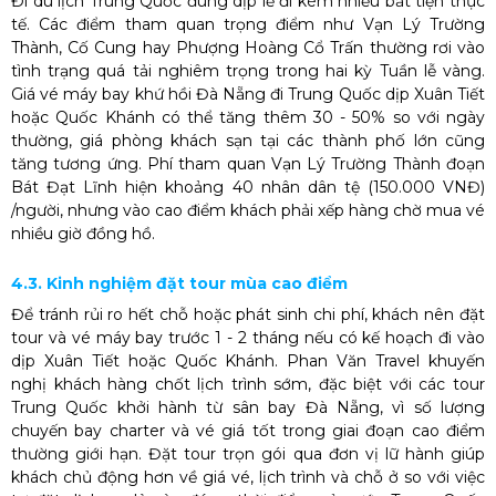
Đi du lịch Trung Quốc đúng dịp lễ đi kèm nhiều bất tiện thực
tế. Các điểm tham quan trọng điểm như Vạn Lý Trường
Thành, Cố Cung hay Phượng Hoàng Cổ Trấn thường rơi vào
tình trạng quá tải nghiêm trọng trong hai kỳ Tuần lễ vàng.
Giá vé máy bay khứ hồi Đà Nẵng đi Trung Quốc dịp Xuân Tiết
hoặc Quốc Khánh có thể tăng thêm 30 - 50% so với ngày
thường, giá phòng khách sạn tại các thành phố lớn cũng
tăng tương ứng. Phí tham quan Vạn Lý Trường Thành đoạn
Bát Đạt Lĩnh hiện khoảng 40 nhân dân tệ (150.000 VNĐ)
/người, nhưng vào cao điểm khách phải xếp hàng chờ mua vé
nhiều giờ đồng hồ.
4.3. Kinh nghiệm đặt tour mùa cao điểm
Để tránh rủi ro hết chỗ hoặc phát sinh chi phí, khách nên đặt
tour và vé máy bay trước 1 - 2 tháng nếu có kế hoạch đi vào
dịp Xuân Tiết hoặc Quốc Khánh. Phan Văn Travel khuyến
nghị khách hàng chốt lịch trình sớm, đặc biệt với các tour
Trung Quốc khởi hành từ sân bay Đà Nẵng, vì số lượng
chuyến bay charter và vé giá tốt trong giai đoạn cao điểm
thường giới hạn. Đặt tour trọn gói qua đơn vị lữ hành giúp
khách chủ động hơn về giá vé, lịch trình và chỗ ở so với việc