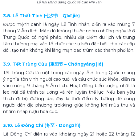
Lễ hội Băng đăng Quốc tế Cáp Nhĩ Tân
3.8. Lễ Thất Tịch (七夕节 - Qīxī jié)
Được mệnh danh là ngày Lễ Tình nhân, diễn ra vào mùng 7
tháng 7 Âm lịch. Mặc dù không thuộc nhóm những ngày lễ ở
Trung Quốc có nghỉ phép, nhiều địa điểm du lịch và trung
tâm thương mại vẫn tổ chức các sự kiện đặc biệt cho các cặp
đôi, tạo nên không khí lãng mạn bao trùm các thành phố lớn.
3.9. Tết Trùng Cửu (重阳节 – Chóngyáng jié)
Tết Trùng Cửu là một trong các ngày lễ ở Trung Quốc mang
ý nghĩa tôn vinh người cao tuổi và cầu chúc sức khỏe, diễn ra
vào mùng 9 tháng 9 Âm lịch. Hoạt động biểu tượng nhất là
leo núi để tránh tai ương và rèn luyện thể lực. Nếu bạn yêu
thích đi bộ đường dài, đây là thời điểm lý tưởng để cùng
người dân địa phương trekking giữa không khí mùa thu và
nhấm nháp rượu hoa cúc.
3.10. Lễ Đông Chí (冬至 - Dōngzhì)
Lễ Đông Chí diễn ra vào khoảng ngày 21 hoặc 22 tháng 12