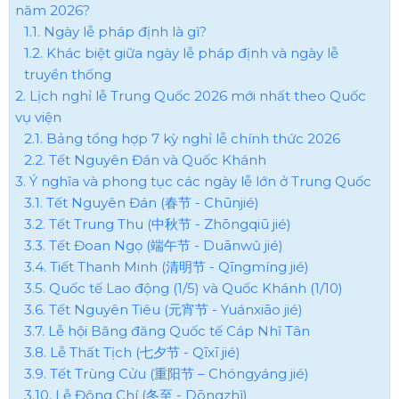
năm 2026?
1.1. Ngày lễ pháp định là gì?
1.2. Khác biệt giữa ngày lễ pháp định và ngày lễ
truyền thống
2. Lịch nghỉ lễ Trung Quốc 2026 mới nhất theo Quốc
vụ viện
2.1. Bảng tổng hợp 7 kỳ nghỉ lễ chính thức 2026
2.2. Tết Nguyên Đán và Quốc Khánh
3. Ý nghĩa và phong tục các ngày lễ lớn ở Trung Quốc
3.1. Tết Nguyên Đán (春节 - Chūnjié)
3.2. Tết Trung Thu (中秋节 - Zhōngqiū jié)
3.3. Tết Đoan Ngọ (端午节 - Duānwǔ jié)
3.4. Tiết Thanh Minh (清明节 - Qīngmíng jié)
3.5. Quốc tế Lao động (1/5) và Quốc Khánh (1/10)
3.6. Tết Nguyên Tiêu (元宵节 - Yuánxiāo jié)
3.7. Lễ hội Băng đăng Quốc tế Cáp Nhĩ Tân
3.8. Lễ Thất Tịch (七夕节 - Qīxī jié)
3.9. Tết Trùng Cửu (重阳节 – Chóngyáng jié)
3.10. Lễ Đông Chí (冬至 - Dōngzhì)