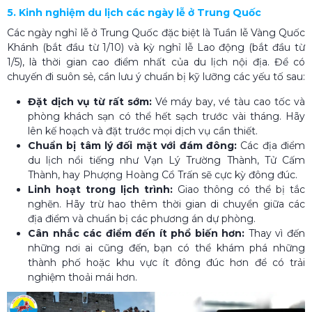
5. Kinh nghiệm du lịch các ngày lễ ở Trung Quốc​
Các ngày nghỉ lễ ở Trung Quốc đặc biệt là Tuần lễ Vàng Quốc
Khánh (bắt đầu từ 1/10) và kỳ nghỉ lễ Lao động (bắt đầu từ
1/5), là thời gian cao điểm nhất của du lịch nội địa. Để có
chuyến đi suôn sẻ, cần lưu ý chuẩn bị kỹ lưỡng các yếu tố sau:
Đặt dịch vụ từ rất sớm:
Vé máy bay, vé tàu cao tốc và
phòng khách sạn có thể hết sạch trước vài tháng. Hãy
lên kế hoạch và đặt trước mọi dịch vụ cần thiết.
Chuẩn bị tâm lý đối mặt với đám đông:
Các địa điểm
du lịch nổi tiếng như Vạn Lý Trường Thành, Tử Cấm
Thành, hay Phượng Hoàng Cổ Trấn sẽ cực kỳ đông đúc.
Linh hoạt trong lịch trình:
Giao thông có thể bị tắc
nghẽn. Hãy trừ hao thêm thời gian di chuyển giữa các
địa điểm và chuẩn bị các phương án dự phòng.
Cân nhắc các điểm đến ít phổ biến hơn:
Thay vì đến
những nơi ai cũng đến, bạn có thể khám phá những
thành phố hoặc khu vực ít đông đúc hơn để có trải
nghiệm thoải mái hơn.