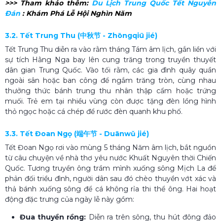
>>> Tham khảo thêm:
Du Lịch Trung Quốc Tết Nguyên
Đán​
: Khám Phá Lễ Hội Nghìn Năm
3.2. Tết Trung Thu (中秋节 - Zhōngqiū jié)
Tết Trung Thu diễn ra vào rằm tháng Tám âm lịch, gắn liền với
sự tích Hằng Nga bay lên cung trăng trong truyền thuyết
dân gian Trung Quốc. Vào tối rằm, các gia đình quây quần
ngoài sân hoặc ban công để ngắm trăng tròn, cùng nhau
thưởng thức bánh trung thu nhân thập cẩm hoặc trứng
muối. Trẻ em tại nhiều vùng còn được tặng đèn lồng hình
thỏ ngọc hoặc cá chép để rước đèn quanh khu phố.
3.3. Tết Đoan Ngọ (端午节 - Duānwǔ jié)
Tết Đoan Ngọ rơi vào mùng 5 tháng Năm âm lịch, bắt nguồn
từ câu chuyện về nhà thơ yêu nước Khuất Nguyên thời Chiến
Quốc. Tương truyền ông trầm mình xuống sông Mịch La để
phản đối triều đình, người dân sau đó chèo thuyền vớt xác và
thả bánh xuống sông để cá không rỉa thi thể ông. Hai hoạt
động đặc trưng của ngày lễ này gồm:
Đua thuyền rồng:
Diễn ra trên sông, thu hút đông đảo