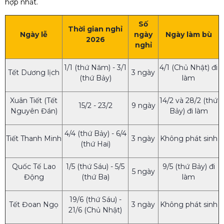
hợp nhất.
Số
Thời gian nghỉ
Ngày lễ
ngày
Ngày làm bù
2026
nghỉ
1/1 (thứ Năm) - 3/1
4/1 (Chủ Nhật) đi
Tết Dương lịch
3 ngày
(thứ Bảy)
làm
Xuân Tiết (Tết
14/2 và 28/2 (thứ
15/2 - 23/2
9 ngày
Nguyên Đán)
Bảy) đi làm
4/4 (thứ Bảy) - 6/4
Tiết Thanh Minh
3 ngày
Không phát sinh
(thứ Hai)
Quốc Tế Lao
1/5 (thứ Sáu) - 5/5
9/5 (thứ Bảy) đi
5 ngày
Động
(thứ Ba)
làm
19/6 (thứ Sáu) -
Tết Đoan Ngọ
3 ngày
Không phát sinh
21/6 (Chủ Nhật)