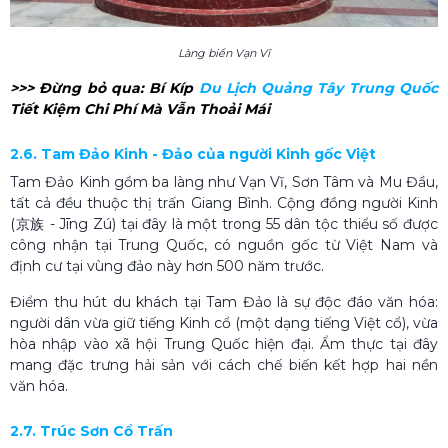
Làng biển Vạn Vĩ
>>> Đừng bỏ qua: Bí Kíp
Du Lịch Quảng Tây Trung Quốc​
Tiết Kiệm Chi Phí Mà Vẫn Thoải Mái
2.6. Tam Đảo Kinh - Đảo của người Kinh gốc Việt
Tam Đảo Kinh gồm ba làng như Vạn Vĩ, Sơn Tâm và Mu Đầu,
tất cả đều thuộc thị trấn Giang Bình. Cộng đồng người Kinh
(京族 - Jīng Zú) tại đây là một trong 55 dân tộc thiểu số được
công nhận tại Trung Quốc, có nguồn gốc từ Việt Nam và
định cư tại vùng đảo này hơn 500 năm trước.
Điểm thu hút du khách tại Tam Đảo là sự độc đáo văn hóa:
người dân vừa giữ tiếng Kinh cổ (một dạng tiếng Việt cổ), vừa
hòa nhập vào xã hội Trung Quốc hiện đại. Ẩm thực tại đây
mang đặc trưng hải sản với cách chế biến kết hợp hai nền
văn hóa.
2.7. Trúc Sơn Cổ Trấn