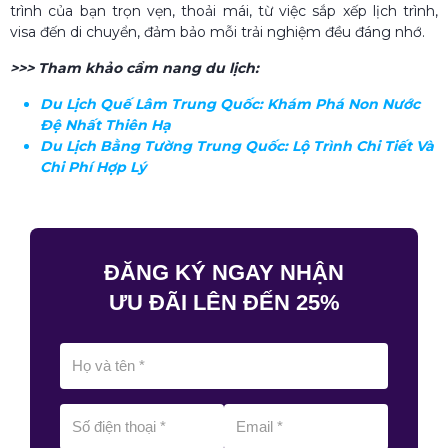
trình của bạn trọn vẹn, thoải mái, từ việc sắp xếp lịch trình,
visa đến di chuyển, đảm bảo mỗi trải nghiệm đều đáng nhớ.
>>> Tham khảo cẩm nang du lịch:
Du Lịch Quế Lâm Trung Quốc​: Khám Phá Non Nước
Đệ Nhất Thiên Hạ
Du Lịch Bằng Tường Trung Quốc​: Lộ Trình Chi Tiết Và
Chi Phí Hợp Lý
ĐĂNG KÝ NGAY NHẬN
ƯU ĐÃI LÊN ĐẾN 25%