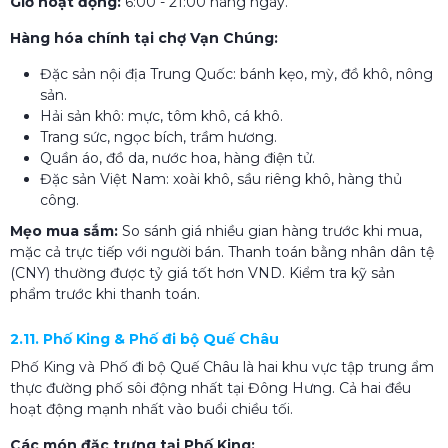
Giờ hoạt động:
6:00 - 21:00 hàng ngày.
Hàng hóa chính tại chợ Vạn Chúng:
Đặc sản nội địa Trung Quốc: bánh kẹo, mỳ, đồ khô, nông
sản.
Hải sản khô: mực, tôm khô, cá khô.
Trang sức, ngọc bích, trầm hương.
Quần áo, đồ da, nước hoa, hàng điện tử.
Đặc sản Việt Nam: xoài khô, sầu riêng khô, hàng thủ
công.
Mẹo mua sắm:
So sánh giá nhiều gian hàng trước khi mua,
mặc cả trực tiếp với người bán. Thanh toán bằng nhân dân tệ
(CNY) thường được tỷ giá tốt hơn VND. Kiểm tra kỹ sản
phẩm trước khi thanh toán.
2.11. Phố King & Phố đi bộ Quế Châu
Phố King và Phố đi bộ Quế Châu là hai khu vực tập trung ẩm
thực đường phố sôi động nhất tại Đông Hưng. Cả hai đều
hoạt động mạnh nhất vào buổi chiều tối.
Các món đặc trưng tại Phố King: