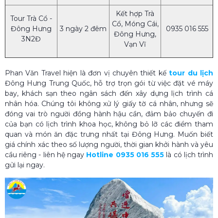
Kết hợp Trà
Tour Trà Cổ -
Cổ, Móng Cái,
Đông Hưng
3 ngày 2 đêm
0935 016 555
Đông Hưng,
3N2Đ
Vạn Vĩ
Phan Văn Travel hiện là đơn vị chuyên thiết kế
tour du lịch
Đông Hưng Trung Quốc, hỗ trợ trọn gói từ việc đặt vé máy
bay, khách sạn theo ngân sách đến xây dựng lịch trình cá
nhân hóa. Chúng tôi không xử lý giấy tờ cá nhân, nhưng sẽ
đóng vai trò người đồng hành hậu cần, đảm bảo chuyến đi
của bạn có lịch trình khoa học, không bỏ lỡ các điểm tham
quan và món ăn đặc trưng nhất tại Đông Hưng.
Muốn biết
giá chính xác theo số lượng người, thời gian khởi hành và yêu
cầu riêng - liên hệ ngay
Hotline 0935 016 555
là có lịch trình
gửi lại ngay.