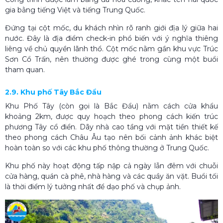
gia bằng tiếng Việt và tiếng Trung Quốc.
Đứng tại cột mốc, du khách nhìn rõ ranh giới địa lý giữa hai
nước. Đây là địa điểm check-in phổ biến với ý nghĩa thiêng
liêng về chủ quyền lãnh thổ. Cột mốc nằm gần khu vực Trúc
Sơn Cổ Trấn, nên thường được ghé trong cùng một buổi
tham quan.
2.9. Khu phố Tây Bắc Đẩu
Khu Phố Tây (còn gọi là Bắc Đẩu) nằm cách cửa khẩu
khoảng 2km, được quy hoạch theo phong cách kiến trúc
phương Tây cổ điển. Dãy nhà cao tầng với mặt tiền thiết kế
theo phong cách Châu Âu tạo nên bối cảnh ảnh khác biệt
hoàn toàn so với các khu phố thông thường ở Trung Quốc.
Khu phố này hoạt động tấp nập cả ngày lẫn đêm với chuỗi
cửa hàng, quán cà phê, nhà hàng và các quầy ăn vặt. Buổi tối
là thời điểm lý tưởng nhất để dạo phố và chụp ảnh.