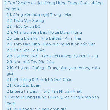
2. Top 12 điểm du lịch Đông Hưng Trung Quốc không
thể bỏ lỡ
2.1. Công viên hữu nghị Trung - Việt
2.2. Tháp Vạn Xương
2.3. Miếu Quan Đế
2.4. Nhà lưu niệm Bác Hồ tại Đông Hưng
2.5. Làng biển Vạn Vĩ & bãi biển Kim Than
2.6. Tam Đảo Kinh - Đảo của người Kinh gốc Việt
2.7. Trúc Sơn Cổ Trấn
2.8. Cột Mốc 1369 -Biên Giới Đường Bộ Việt-Trung
2.9. Khu phố Tây Bắc Đẩu
2.10. Chợ Vạn Chúng - Trung tâm giao thương biên
giới
2.11. Phố King & Phố đi bộ Quế Châu
2.11. Cầu Bắc Luân
2.12. Siêu thị Bách Hội & Tân Nhuận Phát
3. Đặt tour Đông Hưng Trung Quốc cùng Phan Văn
Travel
3.1. Tour hay tự túc nên chọn gì?