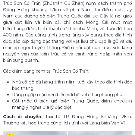
Trúc Sơn Cổ Trấn (Zhúshān Gǔ Zhèn) nằm cách thành phố
Đông Hưng khoảng 12km về phía Nam, tại điểm cực Tây
Nam của đường bờ biển Trung Quốc đại lục. Đây là nơi giao
giữa đất liền và biển cả, chỉ cách Móng Cái một mặt
biển. Làng được hình thành từ thời nhà Minh, với tuổi đời hơn
400 năm. Các công trình trong làng xây dựng theo địa hình
dốc, sắp xếp dạng bậc thang với vật liệu chủ đạo là gỗ và đá,
mái lợp ngói truyền thống. Điểm nổi bật của Trúc Sơn là sự
nguyên vẹn của kiến trúc cổ và cảnh rừng ngập mặn ven
biển xung quanh.
Các điểm đáng xem tại Trúc Sơn Cổ Trấn:
Nhà cổ gỗ-đá hàng trăm năm tuổi xây theo địa hình dốc
bậc thang.
Rừng ngập mặn ven biển với hệ sinh thái phong phú.
Cột mốc 0 biên giới biển Trung Quốc, điểm check-in
mang ý nghĩa địa lý đặc biệt.
Cách di chuyển:
Taxi từ TP Đông Hưng khoảng 12km.
Thường kết hợp trong cùng lịch trình với Làng biển Vạn Vĩ.