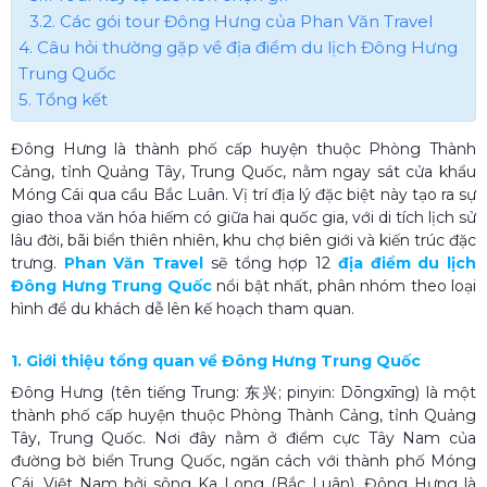
3.2. Các gói tour Đông Hưng của Phan Văn Travel
4. Câu hỏi thường gặp về địa điểm du lịch Đông Hưng
Trung Quốc
5. Tổng kết
Đông Hưng là thành phố cấp huyện thuộc Phòng Thành
Cảng, tỉnh Quảng Tây, Trung Quốc, nằm ngay sát cửa khẩu
Móng Cái qua cầu Bắc Luân. Vị trí địa lý đặc biệt này tạo ra sự
giao thoa văn hóa hiếm có giữa hai quốc gia, với di tích lịch sử
lâu đời, bãi biển thiên nhiên, khu chợ biên giới và kiến trúc đặc
trưng.
Phan Văn Travel
sẽ tổng hợp 12
địa điểm du lịch
Đông Hưng Trung Quốc
nổi bật nhất, phân nhóm theo loại
hình để du khách dễ lên kế hoạch tham quan.
1. Giới thiệu tổng quan về Đông Hưng Trung Quốc
Đông Hưng (tên tiếng Trung: 东兴; pinyin: Dōngxīng) là một
thành phố cấp huyện thuộc Phòng Thành Cảng, tỉnh Quảng
Tây, Trung Quốc. Nơi đây nằm ở điểm cực Tây Nam của
đường bờ biển Trung Quốc, ngăn cách với thành phố Móng
Cái, Việt Nam bởi sông Ka Long (Bắc Luân). Đông Hưng là