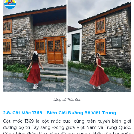
Làng cổ Trúc Sơn
2.8. Cột Mốc 1369
-Biên Giới Đường Bộ Việt-Trung
Cột mốc 1369 là cột mốc cuối cùng trên tuyến biên giới
đường bộ từ Tây sang Đông giữa Việt Nam và Trung Quốc.
Công trình được làm bằng đá hoa cương, khắc tên hai quốc