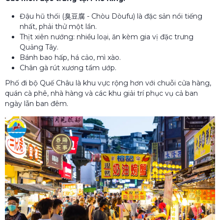
Đậu hũ thối (臭豆腐 - Chòu Dòufu) là đặc sản nổi tiếng
nhất, phải thử một lần.
Thịt xiên nướng: nhiều loại, ăn kèm gia vị đặc trưng
Quảng Tây.
Bánh bao hấp, há cảo, mì xào.
Chân gà rút xương tẩm ướp.
Phố đi bộ Quế Châu là khu vực rộng hơn với chuỗi cửa hàng,
quán cà phê, nhà hàng và các khu giải trí phục vụ cả ban
ngày lẫn ban đêm.