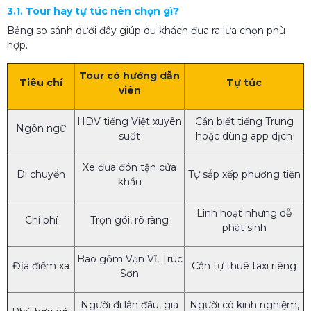
3.1. Tour hay tự túc nên chọn gì?
Bảng so sánh dưới đây giúp du khách đưa ra lựa chọn phù
hợp.
Tour có hướng dẫn
Tiêu chí
Tự túc
viên
HDV tiếng Việt xuyên
Cần biết tiếng Trung
Ngôn ngữ
suốt
hoặc dùng app dịch
Xe đưa đón tận cửa
Di chuyển
Tự sắp xếp phương tiện
khẩu
Linh hoạt nhưng dễ
Chi phí
Trọn gói, rõ ràng
phát sinh
Bao gồm Vạn Vĩ, Trúc
Địa điểm xa
Cần tự thuê taxi riêng
Sơn
Người đi lần đầu, gia
Người có kinh nghiệm,