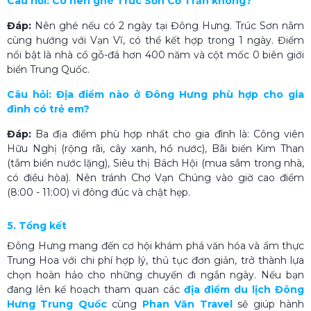
Câu hỏi: Có nên ghé Trúc Sơn Cổ Trấn không?
Đáp:
Nên ghé nếu có 2 ngày tại Đông Hưng. Trúc Sơn nằm
cùng hướng với Vạn Vĩ, có thể kết hợp trong 1 ngày. Điểm
nổi bật là nhà cổ gỗ-đá hơn 400 năm và cột mốc 0 biên giới
biển Trung Quốc.
Câu hỏi: Địa điểm nào ở Đông Hưng phù hợp cho gia
đình có trẻ em?
Đáp:
Ba địa điểm phù hợp nhất cho gia đình là: Công viên
Hữu Nghị (rộng rãi, cây xanh, hồ nước), Bãi biển Kim Than
(tắm biển nước lặng), Siêu thị Bách Hội (mua sắm trong nhà,
có điều hòa). Nên tránh Chợ Vạn Chúng vào giờ cao điểm
(8:00 - 11:00) vì đông đúc và chật hẹp.
5. Tổng kết
Đông Hưng mang đến cơ hội khám phá văn hóa và ẩm thực
Trung Hoa với chi phí hợp lý, thủ tục đơn giản, trở thành lựa
chọn hoàn hảo cho những chuyến đi ngắn ngày. Nếu bạn
đang lên kế hoạch tham quan các
địa điểm
du lịch Đông
Hưng Trung Quốc
cùng
Phan Văn Travel
sẽ giúp hành