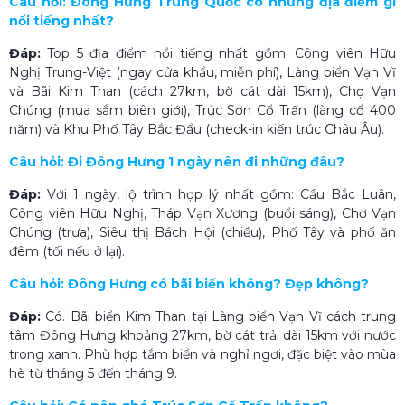
Câu hỏi: Đông Hưng Trung Quốc có những địa điểm gì
nổi tiếng nhất?
Đáp:
Top 5 địa điểm nổi tiếng nhất gồm: Công viên Hữu
Nghị Trung-Việt (ngay cửa khẩu, miễn phí), Làng biển Vạn Vĩ
và Bãi Kim Than (cách 27km, bờ cát dài 15km), Chợ Vạn
Chúng (mua sắm biên giới), Trúc Sơn Cổ Trấn (làng cổ 400
năm) và Khu Phố Tây Bắc Đẩu (check-in kiến trúc Châu Âu).
Câu hỏi: Đi Đông Hưng 1 ngày nên đi những đâu?
Đáp:
Với 1 ngày, lộ trình hợp lý nhất gồm: Cầu Bắc Luân,
Công viên Hữu Nghị, Tháp Vạn Xương (buổi sáng), Chợ Vạn
Chúng (trưa), Siêu thị Bách Hội (chiều), Phố Tây và phố ăn
đêm (tối nếu ở lại).
Câu hỏi: Đông Hưng có bãi biển không? Đẹp không?
Đáp:
Có. Bãi biển Kim Than tại Làng biển Vạn Vĩ cách trung
tâm Đông Hưng khoảng 27km, bờ cát trải dài 15km với nước
trong xanh. Phù hợp tắm biển và nghỉ ngơi, đặc biệt vào mùa
hè từ tháng 5 đến tháng 9.