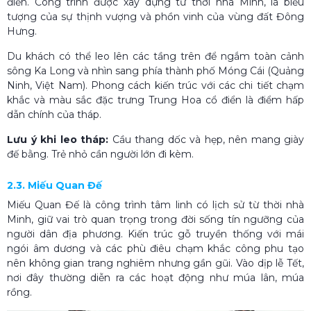
điển. Công trình được xây dựng từ thời nhà Minh, là biểu
tượng của sự thịnh vượng và phồn vinh của vùng đất Đông
Hưng.
Du khách có thể leo lên các tầng trên để ngắm toàn cảnh
sông Ka Long và nhìn sang phía thành phố Móng Cái (Quảng
Ninh, Việt Nam). Phong cách kiến trúc với các chi tiết chạm
khắc và màu sắc đặc trưng Trung Hoa cổ điển là điểm hấp
dẫn chính của tháp.
Lưu ý khi leo tháp:
Cầu thang dốc và hẹp, nên mang giày
đế bằng. Trẻ nhỏ cần người lớn đi kèm.
2.3. Miếu Quan Đế
Miếu Quan Đế là công trình tâm linh có lịch sử từ thời nhà
Minh, giữ vai trò quan trọng trong đời sống tín ngưỡng của
người dân địa phương. Kiến trúc gỗ truyền thống với mái
ngói âm dương và các phù điêu chạm khắc công phu tạo
nên không gian trang nghiêm nhưng gần gũi. Vào dịp lễ Tết,
nơi đây thường diễn ra các hoạt động như múa lân, múa
rồng.