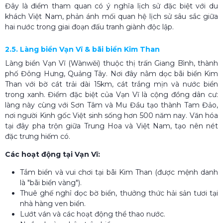
Đây là điểm tham quan có ý nghĩa lịch sử đặc biệt với du
khách Việt Nam, phản ánh mối quan hệ lịch sử sâu sắc giữa
hai nước trong giai đoạn đấu tranh giành độc lập.
2.5. Làng biển Vạn Vĩ & bãi biển Kim Than
Làng biển Vạn Vĩ (Wànwěi) thuộc thị trấn Giang Bình, thành
phố Đông Hưng, Quảng Tây. Nơi đây nằm dọc bãi biển Kim
Than với bờ cát trải dài 15km, cát trắng mịn và nước biển
trong xanh. Điểm đặc biệt của Vạn Vĩ là cộng đồng dân cư:
làng này cùng với Sơn Tâm và Mu Đầu tạo thành Tam Đảo,
nơi người Kinh gốc Việt sinh sống hơn 500 năm nay. Văn hóa
tại đây pha trộn giữa Trung Hoa và Việt Nam, tạo nên nét
đặc trưng hiếm có.
Các hoạt động tại Vạn Vĩ:
Tắm biển và vui chơi tại bãi Kim Than (được mệnh danh
là "bãi biển vàng").
Thuê ghế nghỉ dọc bờ biển, thưởng thức hải sản tươi tại
nhà hàng ven biển.
Lướt ván và các hoạt động thể thao nước.