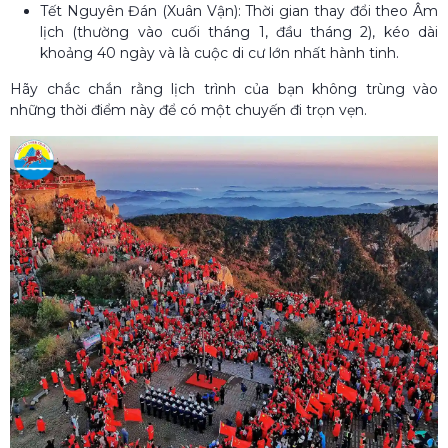
Tết Nguyên Đán (Xuân Vận): Thời gian thay đổi theo Âm
lịch (thường vào cuối tháng 1, đầu tháng 2), kéo dài
khoảng 40 ngày và là cuộc di cư lớn nhất hành tinh.
Hãy chắc chắn rằng lịch trình của bạn không trùng vào
những thời điểm này để có một chuyến đi trọn vẹn.