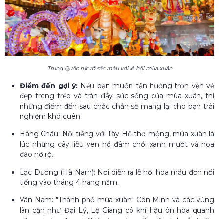
Trung Quốc rực rỡ sắc màu với lễ hội mùa xuân
Điểm đến gợi ý:
Nếu bạn muốn tận hưởng trọn vẹn vẻ
đẹp trong trẻo và tràn đầy sức sống của mùa xuân, thì
những điểm đến sau chắc chắn sẽ mang lại cho bạn trải
nghiệm khó quên:
Hàng Châu: Nổi tiếng với Tây Hồ thơ mộng, mùa xuân là
lúc những cây liễu ven hồ đâm chồi xanh mướt và hoa
đào nở rộ.
Lạc Dương (Hà Nam): Nơi diễn ra lễ hội hoa mẫu đơn nổi
tiếng vào tháng 4 hàng năm.
Vân Nam: "Thành phố mùa xuân" Côn Minh và các vùng
lân cận như Đại Lý, Lệ Giang có khí hậu ôn hòa quanh