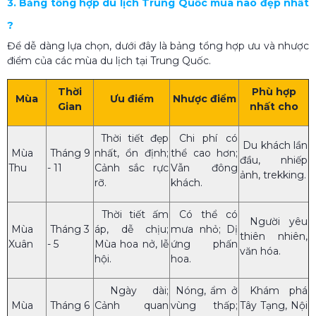
3. Bảng tổng hợp du lịch Trung Quốc mùa nào đẹp nhất​
?
Để dễ dàng lựa chọn, dưới đây là bảng tổng hợp ưu và nhược
điểm của các mùa du lịch tại Trung Quốc.
Thời
Phù hợp
Mùa
Ưu điểm
Nhược điểm
Gian
nhất cho
Thời tiết đẹp
Chi phí có
Du khách lần
Mùa
Tháng 9
nhất, ổn định;
thể cao hơn;
đầu, nhiếp
Thu
- 11
Cảnh sắc rực
Vẫn đông
ảnh, trekking.
rỡ.
khách.
Thời tiết ấm
Có thể có
Người yêu
Mùa
Tháng 3
áp, dễ chịu;
mưa nhỏ; Dị
thiên nhiên,
Xuân
- 5
Mùa hoa nở, lễ
ứng phấn
văn hóa.
hội.
hoa.
Ngày dài;
Nóng, ẩm ở
Khám phá
Mùa
Tháng 6
Cảnh quan
vùng thấp;
Tây Tạng, Nội