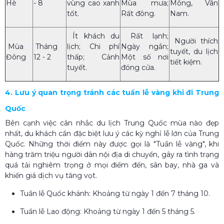
Hè
- 8
vùng cao xanh
Mùa mưa;
Mông, Vân
tốt.
Rất đông.
Nam.
Ít khách du
Rất lạnh;
Người thích
Mùa
Tháng
lịch; Chi phí
Ngày ngắn;
tuyết, du lịch
Đông
12 - 2
thấp; Cảnh
Một số nơi
tiết kiệm.
tuyết.
đóng cửa.
4. Lưu ý quan trọng tránh các tuần lễ vàng khi đi Trung
Quốc
Bên cạnh việc cân nhắc du lịch Trung Quốc mùa nào đẹp
nhất, du khách cần đặc biệt lưu ý các kỳ nghỉ lễ lớn của Trung
Quốc. Những thời điểm này được gọi là "Tuần lễ vàng", khi
hàng trăm triệu người dân nội địa di chuyển, gây ra tình trạng
quá tải nghiêm trọng ở mọi điểm đến, sân bay, nhà ga và
khiến giá dịch vụ tăng vọt.
Tuần lễ Quốc khánh: Khoảng từ ngày 1 đến 7 tháng 10.
Tuần lễ Lao động: Khoảng từ ngày 1 đến 5 tháng 5.