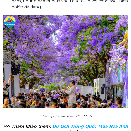
năm, nhưng đẹp nhất là vào mùa xuân với cảnh sắc thiên
nhiên đa dạng.
"Thành phố mùa xuân" Côn Minh
>>> Tham khảo thêm:
Du Lịch Trung Quốc Mùa Hoa Anh