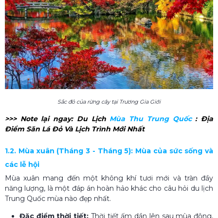
Sắc đỏ của rừng cây tại Trương Gia Giới
>>> Note lại ngay:
Du Lịch
Mùa Thu Trung Quốc​
: Địa
Điểm Săn Lá Đỏ Và Lịch Trình Mới Nhất
1.2. Mùa xuân (Tháng 3 - Tháng 5): Mùa của sức sống và
các lễ hội
Mùa xuân mang đến một không khí tươi mới và tràn đầy
năng lượng, là một đáp án hoàn hảo khác cho câu hỏi du lịch
Trung Quốc mùa nào đẹp nhất.
Đặc điểm thời tiết:
Thời tiết ấm dần lên sau mùa đông,