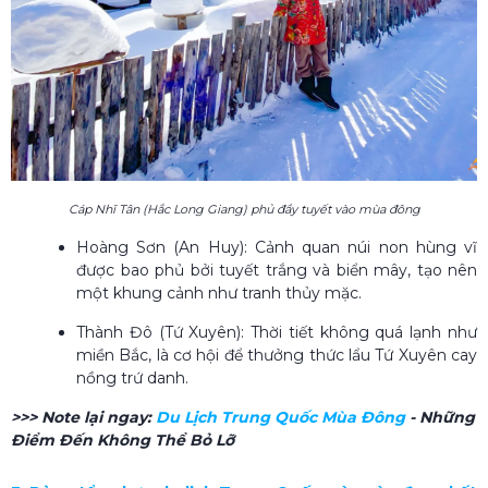
Cáp Nhĩ Tân (Hắc Long Giang) phủ đầy tuyết vào mùa đông
Hoàng Sơn (An Huy): Cảnh quan núi non hùng vĩ
được bao phủ bởi tuyết trắng và biển mây, tạo nên
một khung cảnh như tranh thủy mặc.
Thành Đô (Tứ Xuyên): Thời tiết không quá lạnh như
miền Bắc, là cơ hội để thưởng thức lẩu Tứ Xuyên cay
nồng trứ danh.
>>> Note lại ngay:
Du Lịch Trung Quốc Mùa Đông​
- Những
Điểm Đến Không Thể Bỏ Lỡ