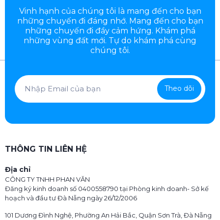
Vinh hạnh của chúng tôi là mang đến cho bạn
những chuyến đi đáng nhớ. Mang đến cho bạn
những chuyến đi đầy
cảm hứng. Khám phá
những vùng đất mới. Tự do khám phá cùng
chúng tôi.
Theo dõi
THÔNG TIN LIÊN HỆ
Địa chỉ
CÔNG TY TNHH PHAN VĂN
Đăng ký kinh doanh số 0400558790 tại Phòng kinh doanh- Sở kế
hoạch và đầu tư Đà Nẵng ngày 26/12/2006
101 Dương Đình Nghệ, Phường An Hải Bắc, Quận Sơn Trà, Đà Nẵng