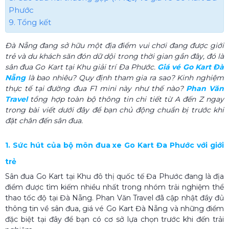
Phước
9. Tổng kết
Đà Nẵng đang sở hữu một địa điểm vui chơi đang được giới
trẻ và du khách săn đón dữ dội trong thời gian gần đây, đó là
sân đua Go Kart tại Khu giải trí Đa Phước.
Giá vé Go Kart Đà
Nẵng
là bao nhiêu? Quy định tham gia ra sao? Kinh nghiệm
thực tế tại đường đua F1 mini này như thế nào?
Phan Văn
Travel
tổng hợp toàn bộ thông tin chi tiết từ A đến Z ngay
trong bài viết dưới đây để bạn chủ động chuẩn bị trước khi
đặt chân đến sân đua.
1. Sức hút của bộ môn đua xe Go Kart Đa Phước với giới
trẻ
Sân đua Go Kart tại Khu đô thị quốc tế Đa Phước đang là địa
điểm được tìm kiếm nhiều nhất trong nhóm trải nghiệm thể
thao tốc độ tại Đà Nẵng. Phan Văn Travel đã cập nhật đầy đủ
thông tin về sân đua, giá vé Go Kart Đà Nẵng và những điểm
đặc biệt tại đây để bạn có cơ sở lựa chọn trước khi đến trải