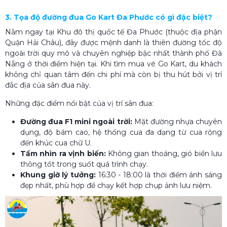
3. Tọa độ đường đua Go Kart Đa Phước có gì đặc biệt?
Nằm ngay tại Khu đô thị quốc tế Đa Phước (thuộc địa phận
Quận Hải Châu), đây được mệnh danh là thiên đường tốc độ
ngoài trời quy mô và chuyên nghiệp bậc nhất thành phố Đà
Nẵng ở thời điểm hiện tại. Khi tìm mua vé Go Kart, du khách
không chỉ quan tâm đến chi phí mà còn bị thu hút bởi vị trí
đắc địa của sân đua này.
Những đặc điểm nổi bật của vị trí sân đua:
Đường đua F1 mini ngoài trời:
Mặt đường nhựa chuyên
dụng, độ bám cao, hệ thống cua đa dạng từ cua rộng
đến khúc cua chữ U.
Tầm nhìn ra vịnh biển:
Không gian thoáng, gió biển lưu
thông tốt trong suốt quá trình chạy.
Khung giờ lý tưởng:
16:30 - 18:00 là thời điểm ánh sáng
đẹp nhất, phù hợp để chạy kết hợp chụp ảnh lưu niệm.