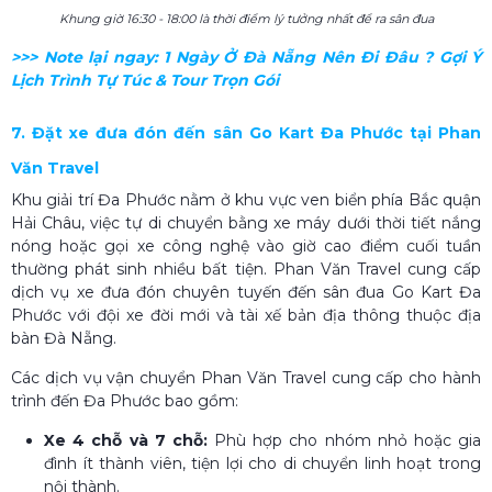
Khung giờ 16:30 - 18:00 là thời điểm lý tưởng nhất để ra sân đua
>>> Note lại ngay:
1 Ngày Ở Đà Nẵng Nên Đi Đâu​
? Gợi Ý
Lịch Trình Tự Túc & Tour Trọn Gói
7. Đặt xe đưa đón đến sân Go Kart Đa Phước tại Phan
Văn Travel
Khu giải trí Đa Phước nằm ở khu vực ven biển phía Bắc quận
Hải Châu, việc tự di chuyển bằng xe máy dưới thời tiết nắng
nóng hoặc gọi xe công nghệ vào giờ cao điểm cuối tuần
thường phát sinh nhiều bất tiện. Phan Văn Travel cung cấp
dịch vụ xe đưa đón chuyên tuyến đến sân đua Go Kart Đa
Phước với đội xe đời mới và tài xế bản địa thông thuộc địa
bàn Đà Nẵng.
Các dịch vụ vận chuyển Phan Văn Travel cung cấp cho hành
trình đến Đa Phước bao gồm:
Xe 4 chỗ và 7 chỗ:
Phù hợp cho nhóm nhỏ hoặc gia
đình ít thành viên, tiện lợi cho di chuyển linh hoạt trong
nội thành.