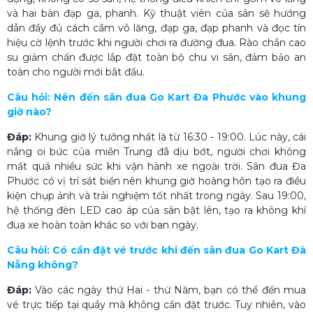
và hai bàn đạp ga, phanh. Kỹ thuật viên của sân sẽ hướng
dẫn đầy đủ cách cầm vô lăng, đạp ga, đạp phanh và đọc tín
hiệu cờ lệnh trước khi người chơi ra đường đua. Rào chắn cao
su giảm chấn được lắp đặt toàn bộ chu vi sân, đảm bảo an
toàn cho người mới bắt đầu.
Câu hỏi: Nên đến sân đua Go Kart Đa Phước vào khung
giờ nào?
Đáp:
Khung giờ lý tưởng nhất là từ 16:30 - 19:00. Lúc này, cái
nắng oi bức của miền Trung đã dịu bớt, người chơi không
mất quá nhiều sức khi vận hành xe ngoài trời. Sân đua Đa
Phước có vị trí sát biển nên khung giờ hoàng hôn tạo ra điều
kiện chụp ảnh và trải nghiệm tốt nhất trong ngày. Sau 19:00,
hệ thống đèn LED cao áp của sân bật lên, tạo ra không khí
đua xe hoàn toàn khác so với ban ngày.
Câu hỏi: Có cần đặt vé trước khi đến sân đua Go Kart Đà
Nẵng không?
Đáp:
Vào các ngày thứ Hai - thứ Năm, bạn có thể đến mua
vé trực tiếp tại quầy mà không cần đặt trước. Tuy nhiên, vào