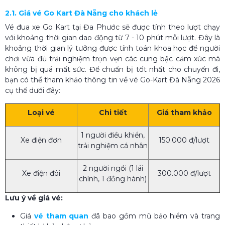
2.1. Giá vé Go Kart Đà Nẵng cho khách lẻ
Vé đua xe Go Kart tại Đa Phước sẽ được tính theo lượt chạy
với khoảng thời gian dao động từ 7 - 10 phút mỗi lượt. Đây là
khoảng thời gian lý tưởng được tính toán khoa học để người
chơi vừa đủ trải nghiệm trọn vẹn các cung bậc cảm xúc mà
không bị quá mất sức. Để chuẩn bị tốt nhất cho chuyến đi,
bạn có thể tham khảo thông tin về vé Go-Kart Đà Nẵng 2026
cụ thể dưới đây:
Loại vé
Chi tiết
Giá tham khảo
1 người điều khiển,
Xe điện đơn
150.000 đ/lượt
trải nghiệm cá nhân
2 người ngồi (1 lái
Xe điện đôi
300.000 đ/lượt
chính, 1 đồng hành)
Lưu ý về giá vé:
Giá
vé tham quan
đã bao gồm mũ bảo hiểm và trang