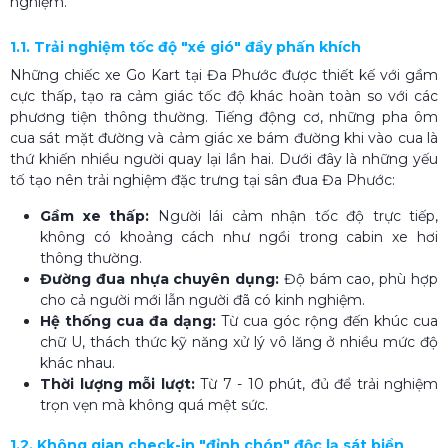
nghiệm.
1.1. Trải nghiệm tốc độ "xé gió" đầy phấn khích
Những chiếc xe Go Kart tại Đa Phước được thiết kế với gầm
cực thấp, tạo ra cảm giác tốc độ khác hoàn toàn so với các
phương tiện thông thường. Tiếng động cơ, những pha ôm
cua sát mặt đường và cảm giác xe bám đường khi vào cua là
thứ khiến nhiều người quay lại lần hai. Dưới đây là những yếu
tố tạo nên trải nghiệm đặc trưng tại sân đua Đa Phước:
Gầm xe thấp:
Người lái cảm nhận tốc độ trực tiếp,
không có khoảng cách như ngồi trong cabin xe hơi
thông thường.
Đường đua nhựa chuyên dụng:
Độ bám cao, phù hợp
cho cả người mới lẫn người đã có kinh nghiệm.
Hệ thống cua đa dạng:
Từ cua góc rộng đến khúc cua
chữ U, thách thức kỹ năng xử lý vô lăng ở nhiều mức độ
khác nhau.
Thời lượng mỗi lượt:
Từ 7 - 10 phút, đủ để trải nghiệm
trọn vẹn mà không quá mệt sức.
1.2. Không gian check-in "đỉnh chóp" độc lạ sát biển