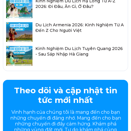
Kinh Nghiệm Du Lịch Hạ Long Từ A-Z
2026: Đi Đâu, Ăn Gì, Ở Đâu?
Du Lịch Armenia 2026: Kinh Nghiệm Từ A
Đến Z Cho Người Việt
Kinh Nghiệm Du Lịch Tuyên Quang 2026
- Sau Sáp Nhập Hà Giang
Theo dõi và cập nhật tin
tức mới nhất
Vinh hạnh của chúng tôi là mang đến cho bạn
những chuyến đi đáng nhớ. Mang đến cho bạn
những chuyến đi đầy
cảm hứng. Khám phá
những vùng đất mới. Tự do khám phá cùng