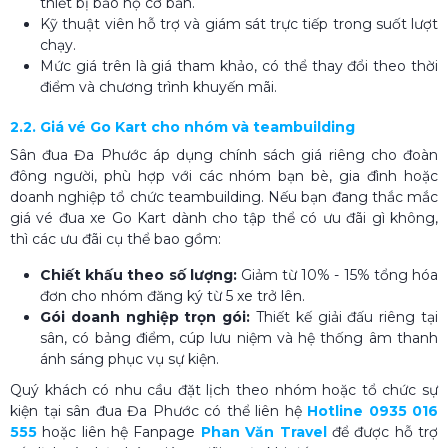
thiết bị bảo hộ cơ bản.
Kỹ thuật viên hỗ trợ và giám sát trực tiếp trong suốt lượt
chạy.
Mức giá trên là giá tham khảo, có thể thay đổi theo thời
điểm và chương trình khuyến mãi.
2.2. Giá vé Go Kart cho nhóm và teambuilding
Sân đua Đa Phước áp dụng chính sách giá riêng cho đoàn
đông người, phù hợp với các nhóm bạn bè, gia đình hoặc
doanh nghiệp tổ chức teambuilding. Nếu bạn đang thắc mắc
giá vé đua xe Go Kart dành cho tập thể có ưu đãi gì không,
thì các ưu đãi cụ thể bao gồm:
Chiết khấu theo số lượng:
Giảm từ 10% - 15% tổng hóa
đơn cho nhóm đăng ký từ 5 xe trở lên.
Gói doanh nghiệp trọn gói:
Thiết kế giải đấu riêng tại
sân, có bảng điểm, cúp lưu niệm và hệ thống âm thanh
ánh sáng phục vụ sự kiện.
Quý khách có nhu cầu đặt lịch theo nhóm hoặc tổ chức sự
kiện tại sân đua Đa Phước có thể liên hệ
Hotline 0935 016
555
hoặc liên hệ Fanpage
Phan Văn Travel
để được hỗ trợ