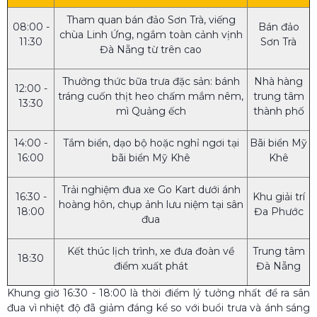
Tham quan bán đảo Sơn Trà, viếng
08:00 -
Bán đảo
chùa Linh Ứng, ngắm toàn cảnh vịnh
11:30
Sơn Trà
Đà Nẵng từ trên cao
Thưởng thức bữa trưa đặc sản: bánh
Nhà hàng
12:00 -
tráng cuốn thịt heo chấm mắm nêm,
trung tâm
13:30
mì Quảng ếch
thành phố
14:00 -
Tắm biển, dạo bộ hoặc nghỉ ngơi tại
Bãi biển Mỹ
16:00
bãi biển Mỹ Khê
Khê
Trải nghiệm đua xe Go Kart dưới ánh
16:30 -
Khu giải trí
hoàng hôn, chụp ảnh lưu niệm tại sân
18:00
Đa Phước
đua
Kết thúc lịch trình, xe đưa đoàn về
Trung tâm
18:30
điểm xuất phát
Đà Nẵng
Khung giờ 16:30 - 18:00 là thời điểm lý tưởng nhất để ra sân
đua vì nhiệt độ đã giảm đáng kể so với buổi trưa và ánh sáng