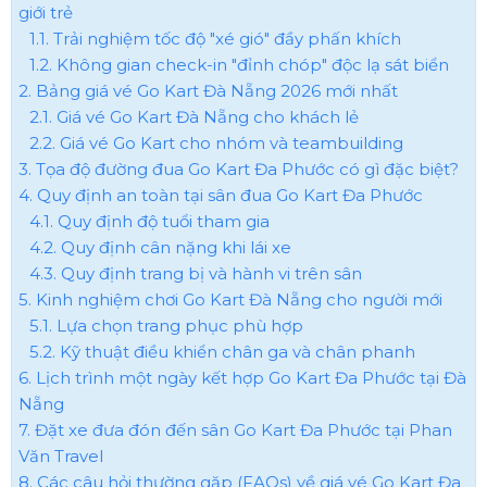
giới trẻ
1.1. Trải nghiệm tốc độ "xé gió" đầy phấn khích
1.2. Không gian check-in "đỉnh chóp" độc lạ sát biển
2. Bảng giá vé Go Kart Đà Nẵng 2026 mới nhất
2.1. Giá vé Go Kart Đà Nẵng cho khách lẻ
2.2. Giá vé Go Kart cho nhóm và teambuilding
3. Tọa độ đường đua Go Kart Đa Phước có gì đặc biệt?
4. Quy định an toàn tại sân đua Go Kart Đa Phước
4.1. Quy định độ tuổi tham gia
4.2. Quy định cân nặng khi lái xe
4.3. Quy định trang bị và hành vi trên sân
5. Kinh nghiệm chơi Go Kart Đà Nẵng cho người mới
5.1. Lựa chọn trang phục phù hợp
5.2. Kỹ thuật điều khiển chân ga và chân phanh
6. Lịch trình một ngày kết hợp Go Kart Đa Phước tại Đà
Nẵng
7. Đặt xe đưa đón đến sân Go Kart Đa Phước tại Phan
Văn Travel
8. Các câu hỏi thường gặp (FAQs) về giá vé Go Kart Đa