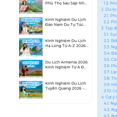
1.2. M
Phú Thọ Sau Sáp Nhập
2026 Chi Tiết A-Z
2. Du l
2.1. P
Kinh Nghiệm Du Lịch
2.2. Ph
Đảo Nam Du Tự Túc
3. Top 
2026 Chi Tiết Từ A-Z
3.1. Su
3.2. B
Kinh Nghiệm Du Lịch
Hạ Long Từ A-Z 2026:
3.3. N
Đi Đâu, Ăn Gì, Ở Đâu?
3.4. B
3.5. C
Du Lịch Armenia 2026:
3.6. P
Kinh Nghiệm Từ A Đến
3.7. L
Z Cho Người Việt
3.8. T
Kinh Nghiệm Du Lịch
3.9. H
Tuyên Quang 2026 -
3.10. 
Sau Sáp Nhập Hà
4. Gợi ý
Giang
4.1. N
4.2. N
4.3. N