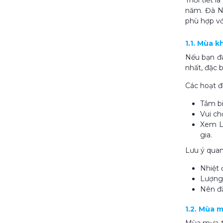
Thời tiết l
năm. Đà N
phù hợp vớ
1.1. Mùa 
Nếu bạn đa
nhất, đặc 
Các hoạt 
Tắm bi
Vui ch
Xem Lễ
gia.
Lưu ý quan
Nhiệt 
Lượng 
Nên đặ
1.2. Mùa 