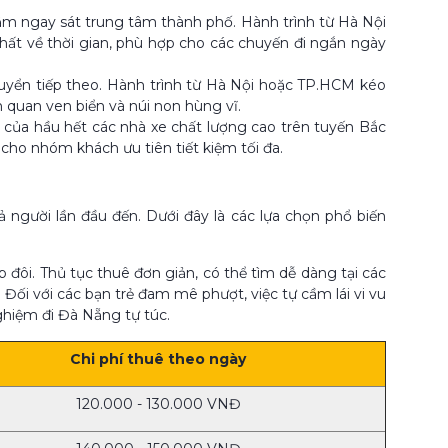
 ngay sát trung tâm thành phố. Hành trình từ Hà Nội
nhất về thời gian, phù hợp cho các chuyến đi ngắn ngày
uyển tiếp theo. Hành trình từ Hà Nội hoặc TP.HCM kéo
h quan ven biển và núi non hùng vĩ.
 của hầu hết các nhà xe chất lượng cao trên tuyến Bắc
ho nhóm khách ưu tiên tiết kiệm tối đa.
 người lần đầu đến. Dưới đây là các lựa chọn phổ biến
 đôi. Thủ tục thuê đơn giản, có thể tìm dễ dàng tại các
ối với các bạn trẻ đam mê phượt, việc tự cầm lái vi vu
nghiệm đi Đà Nẵng tự túc.
Chi phí thuê theo ngày
120.000 - 130.000 VNĐ