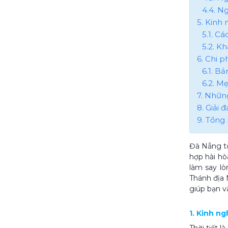
4.4. N
5. Kinh
5.1. C
5.2. K
6. Chi p
6.1. B
6.2. Mẹ
7. Nhữn
8. Giải
9. Tổng 
Đà Nẵng từ
hợp hài hò
làm say lò
Thánh địa 
giúp bạn và
1. Kinh n