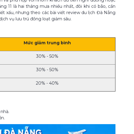
ơn và phù hợp với nhóm khách ưu tiên nghỉ dưỡng hoặc
g 11 là hai tháng mưa nhiều nhất, đôi khi có bão, cần
tiết xấu, nhưng theo các bài viết review du lịch Đà Nẵng
dịch vụ lưu trú đồng loạt giảm sâu.
Mức giảm trung bình
30% - 50%
30% - 50%
20% - 40%
 nhà.
ển.