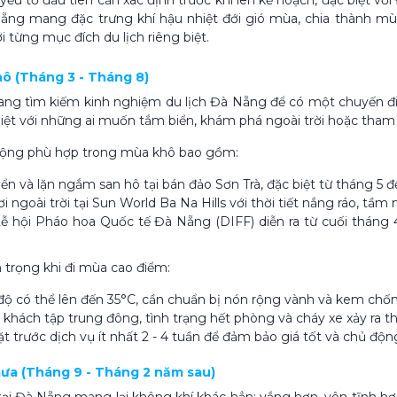
à yếu tố đầu tiên cần xác định trước khi lên kế hoạch, đặc biệt v
ẵng mang đặc trưng khí hậu nhiệt đới gió mùa, chia thành mù
i từng mục đích du lịch riêng biệt.
khô (Tháng 3 - Tháng 8)
ng tìm kiếm kinh nghiệm du lịch Đà Nẵng để có một chuyến đi hoà
biệt với những ai muốn tắm biển, khám phá ngoài trời hoặc tham 
động phù hợp trong mùa khô bao gồm:
ển và lặn ngắm san hô tại bán đảo Sơn Trà, đặc biệt từ tháng 5 
ơi ngoài trời tại Sun World Ba Na Hills với thời tiết nắng ráo, tầm 
 hội Pháo hoa Quốc tế Đà Nẵng (DIFF) diễn ra từ cuối tháng 4
 trọng khi đi mùa cao điểm:
độ có thể lên đến 35°C, cần chuẩn bị nón rộng vành và kem chố
khách tập trung đông, tình trạng hết phòng và cháy xe xảy ra t
t trước dịch vụ ít nhất 2 - 4 tuần để đảm bảo giá tốt và chủ động 
mưa (Tháng 9 - Tháng 2 năm sau)