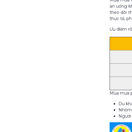
Mùa mưa tạ
ăn uống kh
theo dõi th
thực tế, p
Ưu điểm rõ
Mùa mưa ph
Du khá
Nhóm k
Người 