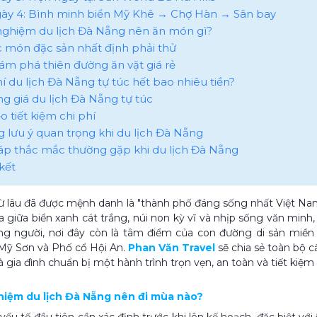
gày 4: Bình minh biển Mỹ Khê → Chợ Hàn → Sân bay
 nghiệm du lịch Đà Nẵng nên ăn món gì?
ác món đặc sản nhất định phải thử
hám phá thiên đường ăn vặt giá rẻ
hí du lịch Đà Nẵng tự túc hết bao nhiêu tiền?
ảng giá du lịch Đà Nẵng tự túc
o tiết kiệm chi phí
g lưu ý quan trọng khi du lịch Đà Nẵng
 đáp thắc mắc thường gặp khi du lịch Đà Nẵng
kết
 lâu đã được mệnh danh là "thành phố đáng sống nhất Việt Nam"
a giữa biển xanh cát trắng, núi non kỳ vĩ và nhịp sống văn mi
ng người, nơi đây còn là tâm điểm của con đường di sản miền 
Mỹ Sơn và Phố cổ Hội An.
Phan Văn Travel
sẽ chia sẻ toàn bộ
 gia đình chuẩn bị một hành trình trọn vẹn, an toàn và tiết kiệm
ghiệm du lịch Đà Nẵng nên đi mùa nào?