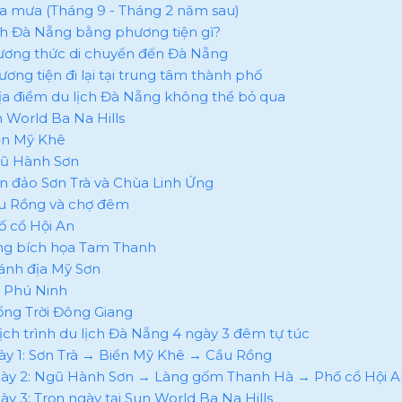
ùa mưa (Tháng 9 - Tháng 2 năm sau)
ịch Đà Nẵng bằng phương tiện gì?
hương thức di chuyển đến Đà Nẵng
ương tiện đi lại tại trung tâm thành phố
địa điểm du lịch Đà Nẵng không thể bỏ qua
n World Ba Na Hills
iển Mỹ Khê
gũ Hành Sơn
án đảo Sơn Trà và Chùa Linh Ứng
ầu Rồng và chợ đêm
hố cổ Hội An
àng bích họa Tam Thanh
hánh địa Mỹ Sơn
ồ Phú Ninh
Cổng Trời Đông Giang
 lịch trình du lịch Đà Nẵng 4 ngày 3 đêm tự túc
gày 1: Sơn Trà → Biển Mỹ Khê → Cầu Rồng
gày 2: Ngũ Hành Sơn → Làng gốm Thanh Hà → Phố cổ Hội A
gày 3: Trọn ngày tại Sun World Ba Na Hills