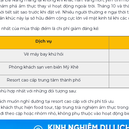
i Đà Nẵng mang lại không khí khác hẳn: vắng hơn, yên tĩnh h
ám phá ẩm thực thay vì hoạt động ngoài trời. Tháng 10 và thán
ời tiết sát sao trước khi đặt vé. Nhiều người thường e ngại thời 
hân khúc này lại sở hữu điểm cộng cực lớn về mặt kinh tế khi các 
 nhất của mùa thấp điểm là chi phí giảm đáng kể:
Dịch vụ
Vé máy bay khứ hồi
Phòng khách sạn ven biển Mỹ Khê
Resort cao cấp trung tâm thành phố
ù hợp nhất với những đối tượng sau:
ch muốn nghỉ dưỡng tại resort cao cấp với chi phí tối ưu.
hách thực hiện food tour, tập trung trải nghiệm ẩm thực trong
đi theo cặp hoặc nhóm nhỏ, không phụ thuộc vào hoạt động bi