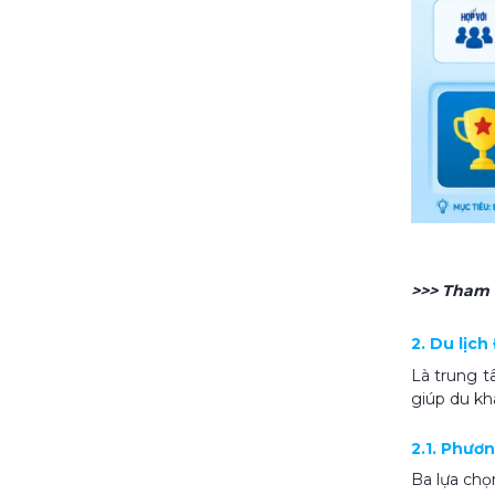
>>> Tham
2. Du lịc
Là trung t
giúp du kh
2.1. Phươ
Ba lựa chọ