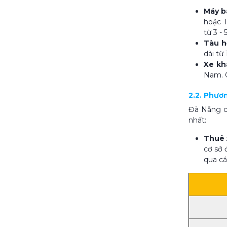
Máy b
hoặc T
từ 3 - 
Tàu h
dài từ
Xe kh
Nam. G
2.2. Phươn
Đà Nẵng có
nhất:
Thuê 
cơ sở 
qua cá