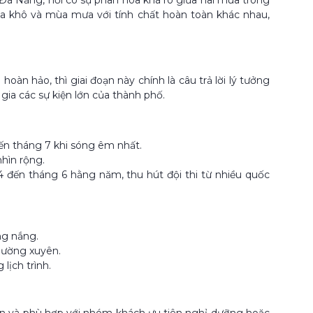
ới Đà Nẵng, nơi có sự phân hóa khá rõ giữa hai mùa trong
a khô và mùa mưa với tính chất hoàn toàn khác nhau,
n hảo, thì giai đoạn này chính là câu trả lời lý tưởng
gia các sự kiện lớn của thành phố.
đến tháng 7 khi sóng êm nhất.
nhìn rộng.
 đến tháng 6 hằng năm, thu hút đội thi từ nhiều quốc
ng nắng.
hường xuyên.
lịch trình.