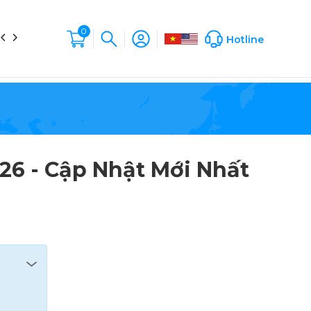
0
in tức
Liên hệ
Hộp Sản Phẩm
Company Profile
Hotline
26 - Cập Nhật Mới Nhất