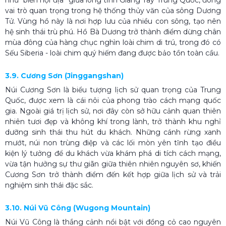
vai trò quan trọng trong hệ thống thủy văn của sông Dương
Tử. Vùng hồ này là nơi hợp lưu của nhiều con sông, tạo nên
hệ sinh thái trù phú. Hồ Bà Dương trở thành điểm dừng chân
mùa đông của hàng chục nghìn loài chim di trú, trong đó có
Sếu Siberia - loài chim quý hiếm đang được bảo tồn toàn cầu.
3.9. Cương Sơn (Jinggangshan)
Núi Cương Sơn là biểu tượng lịch sử quan trọng của Trung
Quốc, được xem là cái nôi của phong trào cách mạng quốc
gia. Ngoài giá trị lịch sử, nơi đây còn sở hữu cảnh quan thiên
nhiên tươi đẹp và không khí trong lành, trở thành khu nghỉ
dưỡng sinh thái thu hút du khách. Những cánh rừng xanh
mướt, núi non trùng điệp và các lối mòn yên tĩnh tạo điều
kiện lý tưởng để du khách vừa khám phá di tích cách mạng,
vừa tận hưởng sự thư giãn giữa thiên nhiên nguyên sơ, khiến
Cương Sơn trở thành điểm đến kết hợp giữa lịch sử và trải
nghiệm sinh thái đặc sắc.
3.10. Núi Vũ Công (Wugong Mountain)
Núi Vũ Công là thắng cảnh nổi bật với đồng cỏ cao nguyên