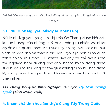
Núi Vũ Công là thắng cảnh nổi bật với đồng cỏ cao nguyên bát ngát và núi non
hùng vĩ
3.11. Núi Minh Nguyệt (Mingyue Mountain)
Núi Minh Nguyệt, tọa lạc tại thị trấn Ôn Thang, được biết đến
là quê hương của những suối nước nóng tự nhiên với nhiệt
độ ổn định quanh năm. Khu vực này nổi bật với các đỉnh núi,
vách đá độc đáo và thác nước uốn lượn, tạo nên cảnh quan
thiên nhiên ấn tượng. Du khách đến đây có thể tận hưởng
trải nghiệm nghỉ dưỡng độc đáo, ngâm mình trong dòng
suối nước ấm, thả lỏng cơ thể giữa khung cảnh núi non tráng
lệ, mang lại sự thư giãn toàn diện và cảm giác hòa mình với
thiên nhiên.
>>> Đừng bỏ qua:
Kinh Nghiệm Du Lịch
Hạ Môn Trung
Quốc​
(Tỉnh Phúc Kiến)
4. Khám phá tinh hoa ẩm thực Giang Tây Trung Quốc