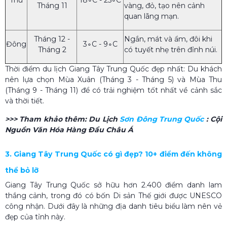
Tháng 11
vàng, đỏ, tạo nên cảnh
quan lãng mạn.
Tháng 12 -
Ngắn, mát và ẩm, đôi khi
Đông
3∘C - 9∘C
Tháng 2
có tuyết nhẹ trên đỉnh núi.
Thời điểm du lịch Giang Tây Trung Quốc đẹp nhất: Du khách
nên lựa chọn Mùa Xuân (Tháng 3 - Tháng 5) và Mùa Thu
(Tháng 9 - Tháng 11) để có trải nghiệm tốt nhất về cảnh sắc
và thời tiết.
>>> Tham khảo thêm:
Du Lịch
Sơn Đông Trung Quốc​
: Cội
Nguồn Văn Hóa Hàng Đầu Châu Á
3. Giang Tây Trung Quốc có gì đẹp? 10+ điểm đến không
thể bỏ lỡ
Giang Tây Trung Quốc sở hữu hơn 2.400 điểm danh lam
thắng cảnh, trong đó có bốn Di sản Thế giới được UNESCO
công nhận. Dưới đây là những địa danh tiêu biểu làm nên vẻ
đẹp của tỉnh này.