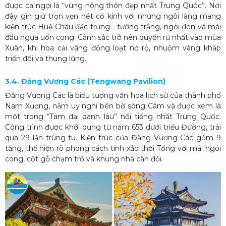
được ca ngợi là “vùng nông thôn đẹp nhất Trung Quốc”. Nơi
đây gìn giữ trọn vẹn nét cổ kính với những ngôi làng mang
kiến trúc Huệ Châu đặc trưng - tường trắng, ngói đen và mái
đầu ngựa uốn cong. Cảnh sắc trở nên quyến rũ nhất vào mùa
Xuân, khi hoa cải vàng đồng loạt nở rộ, nhuộm vàng khắp
triền đồi và thung lũng.
3.4. Đằng Vương Các (Tengwang Pavilion)
Đằng Vương Các là biểu tượng văn hóa lịch sử của thành phố
Nam Xương, nằm uy nghi bên bờ sông Cám và được xem là
một trong “Tam đại danh lâu” nổi tiếng nhất Trung Quốc.
Công trình được khởi dựng từ năm 653 dưới triều Đường, trải
qua 29 lần trùng tu. Kiến trúc của Đằng Vương Các gồm 9
tầng, thể hiện rõ phong cách tinh xảo thời Tống với mái ngói
cong, cột gỗ chạm trổ và khung nhà cân đối.