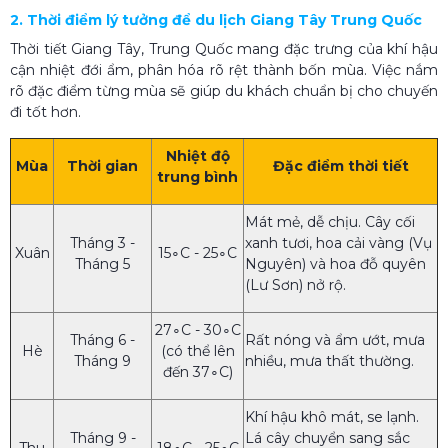
2. Thời điểm lý tưởng để du lịch Giang Tây Trung Quốc
Thời tiết Giang Tây, Trung Quốc mang đặc trưng của khí hậu
cận nhiệt đới ẩm, phân hóa rõ rệt thành bốn mùa. Việc nắm
rõ đặc điểm từng mùa sẽ giúp du khách chuẩn bị cho chuyến
đi tốt hơn.
Nhiệt độ
Mùa
Thời gian
Đặc điểm thời tiết
trung bình
Mát mẻ, dễ chịu. Cây cối
Tháng 3 -
xanh tươi, hoa cải vàng (Vụ
Xuân
15∘C - 25∘C
Tháng 5
Nguyên) và hoa đỗ quyên
(Lư Sơn) nở rộ.
27∘C - 30∘C
Tháng 6 -
Rất nóng và ẩm ướt, mưa
Hè
(có thể lên
Tháng 9
nhiều, mưa thất thường.
đến 37∘C)
Khí hậu khô mát, se lạnh.
Tháng 9 -
Lá cây chuyển sang sắc
Thu
18∘C - 25∘C