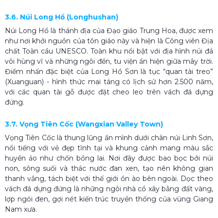
3.6. Núi Long Hổ (Longhushan)
Núi Long Hổ là thánh địa của Đạo giáo Trung Hoa, được xem
như nơi khởi nguồn của tôn giáo này và hiện là Công viên Địa
chất Toàn cầu UNESCO. Toàn khu nổi bật với địa hình núi đá
vôi hùng vĩ và những ngôi đền, tu viện ẩn hiện giữa mây trời.
Điểm nhấn đặc biệt của Long Hổ Sơn là tục “quan tài treo”
(Xuanguan) - hình thức mai táng có lịch sử hơn 2.500 năm,
với các quan tài gỗ được đặt cheo leo trên vách đá dựng
đứng.
3.7. Vọng Tiên Cốc (Wangxian Valley Town)
Vọng Tiên Cốc là thung lũng ẩn mình dưới chân núi Linh Sơn,
nổi tiếng với vẻ đẹp tĩnh tại và khung cảnh mang màu sắc
huyền ảo như chốn bồng lai. Nơi đây được bao bọc bởi núi
non, sông suối và thác nước đan xen, tạo nên không gian
thanh vắng, tách biệt với thế giới ồn ào bên ngoài. Dọc theo
vách đá dựng đứng là những ngôi nhà cổ xây bằng đất vàng,
lợp ngói đen, gợi nét kiến trúc truyền thống của vùng Giang
Nam xưa.