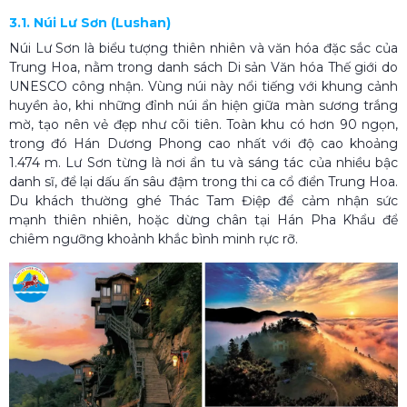
3.1. Núi Lư Sơn (Lushan)
Núi Lư Sơn là biểu tượng thiên nhiên và văn hóa đặc sắc của
Trung Hoa, nằm trong danh sách Di sản Văn hóa Thế giới do
UNESCO công nhận. Vùng núi này nổi tiếng với khung cảnh
huyền ảo, khi những đỉnh núi ẩn hiện giữa màn sương trắng
mờ, tạo nên vẻ đẹp như cõi tiên. Toàn khu có hơn 90 ngọn,
trong đó Hán Dương Phong cao nhất với độ cao khoảng
1.474 m. Lư Sơn từng là nơi ẩn tu và sáng tác của nhiều bậc
danh sĩ, để lại dấu ấn sâu đậm trong thi ca cổ điển Trung Hoa.
Du khách thường ghé Thác Tam Điệp để cảm nhận sức
mạnh thiên nhiên, hoặc dừng chân tại Hán Pha Khẩu để
chiêm ngưỡng khoảnh khắc bình minh rực rỡ.