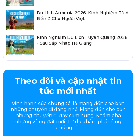
Du Lịch Armenia 2026: Kinh Nghiệm Từ A
Đến Z Cho Người Việt
Kinh Nghiệm Du Lịch Tuyên Quang 2026
- Sau Sáp Nhập Hà Giang
Theo dõi và cập nhật tin
tức mới nhất
Vinh hạnh của chúng tôi là mang đến cho bạn
những chuyến đi đáng nhớ. Mang đến cho bạn
những chuyến đi đầy
cảm hứng. Khám phá
những vùng đất mới. Tự do khám phá cùng
chúng tôi.