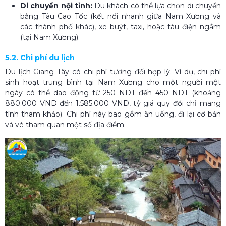
Di chuyển nội tỉnh:
Du khách có thể lựa chọn di chuyển
bằng Tàu Cao Tốc (kết nối nhanh giữa Nam Xương và
các thành phố khác), xe buýt, taxi, hoặc tàu điện ngầm
(tại Nam Xương).
5.2. Chi phí du lịch
Du lịch Giang Tây có chi phí tương đối hợp lý. Ví dụ, chi phí
sinh hoạt trung bình tại Nam Xương cho một người một
ngày có thể dao động từ 250 NDT đến 450 NDT (khoảng
880.000 VND đến 1.585.000 VND, tỷ giá quy đổi chỉ mang
tính tham khảo). Chi phí này bao gồm ăn uống, đi lại cơ bản
và vé tham quan một số địa điểm.