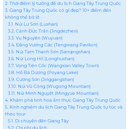
2. Thời điểm lý tưởng để du lịch Giang Tây Trung Quốc
3. Giang Tây Trung Quốc có gì đẹp? 10+ điểm đến
không thể bỏ lỡ
3.1. Núi Lư Sơn (Lushan)
3.2. Cảnh Đức Trấn (Jingdezhen)
3.3. Vụ Nguyên (Wuyuan)
3.4. Đằng Vương Các (Tengwang Pavilion)
3.5. Núi Tam Thanh Sơn (Sanqingshan)
3.6. Núi Long Hổ (Longhushan)
3.7. Vọng Tiên Cốc (Wangxian Valley Town)
3.8. Hồ Bà Dương (Poyang Lake)
3.9. Cương Sơn (Jinggangshan)
3.10. Núi Vũ Công (Wugong Mountain)
3.11. Núi Minh Nguyệt (Mingyue Mountain)
4. Khám phá tinh hoa ẩm thực Giang Tây Trung Quốc
5. Kinh nghiệm du lịch Giang Tây Trung Quốc tự túc và
theo tour
5.1. Di chuyển đến Giang Tây
5.2. Chi phí du lịch