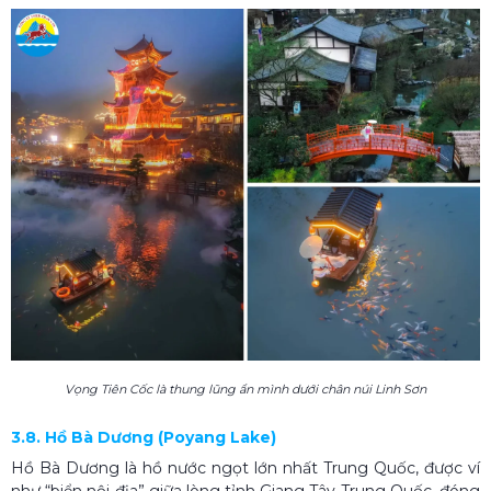
Vọng Tiên Cốc là thung lũng ẩn mình dưới chân núi Linh Sơn
3.8. Hồ Bà Dương (Poyang Lake)
Hồ Bà Dương là hồ nước ngọt lớn nhất Trung Quốc, được ví
như “biển nội địa” giữa lòng tỉnh Giang Tây Trung Quốc, đóng