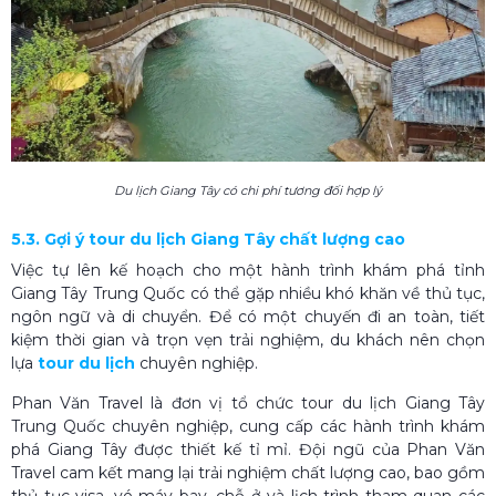
Du lịch Giang Tây có chi phí tương đối hợp lý
5.3. Gợi ý tour du lịch Giang Tây chất lượng cao
Việc tự lên kế hoạch cho một hành trình khám phá tỉnh
Giang Tây Trung Quốc có thể gặp nhiều khó khăn về thủ tục,
ngôn ngữ và di chuyển. Để có một chuyến đi an toàn, tiết
kiệm thời gian và trọn vẹn trải nghiệm, du khách nên chọn
lựa
tour du lịch
chuyên nghiệp.
Phan Văn Travel là đơn vị tổ chức tour du lịch Giang Tây
Trung Quốc chuyên nghiệp, cung cấp các hành trình khám
phá Giang Tây được thiết kế tỉ mỉ. Đội ngũ của Phan Văn
Travel cam kết mang lại trải nghiệm chất lượng cao, bao gồm
thủ tục visa, vé máy bay, chỗ ở và lịch trình tham quan các