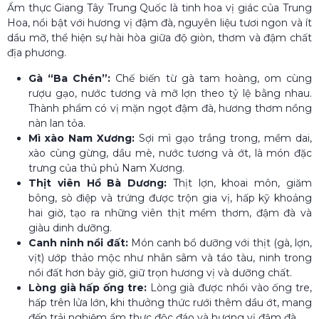
Ẩm thực Giang Tây Trung Quốc là tinh hoa vị giác của Trung
Hoa, nổi bật với hương vị đậm đà, nguyên liệu tươi ngon và ít
dầu mỡ, thể hiện sự hài hòa giữa độ giòn, thơm và đậm chất
địa phương.
Gà “Ba Chén”:
Chế biến từ gà tam hoàng, om cùng
rượu gạo, nước tương và mỡ lợn theo tỷ lệ bằng nhau.
Thành phẩm có vị mặn ngọt đậm đà, hương thơm nồng
nàn lan tỏa.
Mì xào Nam Xương:
Sợi mì gạo trắng trong, mềm dai,
xào cùng gừng, dầu mè, nước tương và ớt, là món đặc
trưng của thủ phủ Nam Xương.
Thịt viên Hồ Bà Dương:
Thịt lợn, khoai môn, giăm
bông, sò điệp và trứng được trộn gia vị, hấp kỹ khoảng
hai giờ, tạo ra những viên thịt mềm thơm, đậm đà và
giàu dinh dưỡng.
Canh ninh nồi đất:
Món canh bổ dưỡng với thịt (gà, lợn,
vịt) ướp thảo mộc như nhân sâm và táo tàu, ninh trong
nồi đất hơn bảy giờ, giữ trọn hương vị và dưỡng chất.
Lòng già hấp ống tre:
Lòng già được nhồi vào ống tre,
hấp trên lửa lớn, khi thưởng thức rưới thêm dầu ớt, mang
đến trải nghiệm ẩm thực độc đáo và hương vị đậm đà.