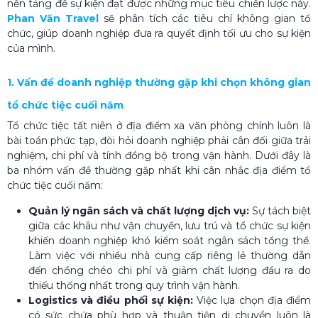
nền tảng để sự kiện đạt được những mục tiêu chiến lược này.
Phan Văn Travel
sẽ phân tích các tiêu chí không gian tổ
chức, giúp doanh nghiệp đưa ra quyết định tối ưu cho sự kiện
của mình.
1. Vấn đề doanh nghiệp thường gặp khi chọn không gian
tổ chức tiệc cuối năm
Tổ chức tiệc tất niên ở địa điểm xa văn phòng chính luôn là
bài toán phức tạp, đòi hỏi doanh nghiệp phải cân đối giữa trải
nghiệm, chi phí và tính đồng bộ trong vận hành. Dưới đây là
ba nhóm vấn đề thường gặp nhất khi cân nhắc địa điểm tổ
chức tiệc cuối năm:
Quản lý ngân sách và chất lượng dịch vụ:
Sự tách biệt
giữa các khâu như vận chuyển, lưu trú và tổ chức sự kiện
khiến doanh nghiệp khó kiểm soát ngân sách tổng thể.
Làm việc với nhiều nhà cung cấp riêng lẻ thường dẫn
đến chồng chéo chi phí và giảm chất lượng đầu ra do
thiếu thống nhất trong quy trình vận hành.
Logistics và điều phối sự kiện:
Việc lựa chọn địa điểm
có sức chứa phù hợp và thuận tiện di chuyển luôn là