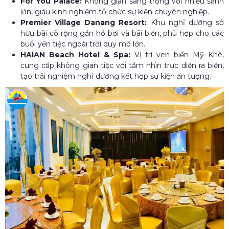
For You Palace:
Không gian sang trọng với nhiều sảnh
lớn, giàu kinh nghiệm tổ chức sự kiện chuyên nghiệp.
Premier Village Danang Resort:
Khu nghỉ dưỡng sở
hữu bãi cỏ rộng gần hồ bơi và bãi biển, phù hợp cho các
buổi yến tiệc ngoài trời quy mô lớn.
HAIAN Beach Hotel & Spa:
Vị trí ven biển Mỹ Khê,
cung cấp không gian tiệc với tầm nhìn trực diện ra biển,
tạo trải nghiệm nghỉ dưỡng kết hợp sự kiện ấn tượng.