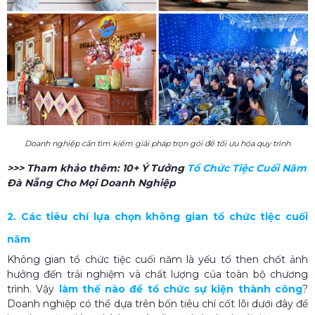
Doanh nghiệp cần tìm kiếm giải pháp trọn gói để tối ưu hóa quy trình
>>> Tham khảo thêm:
10+ Ý Tưởng
Tổ Chức Tiệc Cuối Năm​
Đà Nẵng Cho Mọi Doanh Nghiệp
2. Các tiêu chí lựa chọn không gian tổ chức tiệc cuối
năm
Không gian tổ chức tiệc cuối năm là yếu tố then chốt ảnh
hưởng đến trải nghiệm và chất lượng của toàn bộ chương
trình. Vậy
làm thế nào để tổ chức sự kiện thành công
?
Doanh nghiệp có thể dựa trên bốn tiêu chí cốt lõi dưới đây để