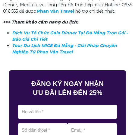
Dinner, Media...), vui lòng liên hệ trực tiếp qua Hotline 0935
016 555 để được
Phan Văn Travel
hỗ trợ chi tiết nhất.
>>> Tham khảo cẩm nang du lịch:
Dịch Vụ Tổ Chức Gala Dinner Tại Đà Nẵng​ Trọn Gói -
Báo Giá Chi Tiết
Tour Du Lịch MICE Đà Nẵng - Giải Pháp Chuyên
Nghiệp Từ Phan Văn Travel
ĐĂNG KÝ NGAY NHẬN
ƯU ĐÃI LÊN ĐẾN 25%