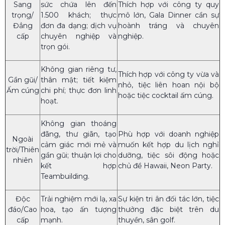
Sang
sức chứa lên đến
Thích hợp với công ty quy
trọng/
1.500 khách; thực
mô lớn, Gala Dinner cần sự
Đẳng
đơn đa dạng; dịch vụ
hoành tráng và chuyên
cấp
chuyên nghiệp và
nghiệp.
trọn gói.
Không gian riêng tư,
Thích hợp với công ty vừa và
Gần gũi/
thân mật; tiết kiệm
nhỏ, tiệc liên hoan nội bộ
Ấm cúng
chi phí; thực đơn linh
hoặc tiệc cocktail ấm cúng.
hoạt.
Không gian thoáng
đãng, thư giãn, tạo
Phù hợp với doanh nghiệp
Ngoài
cảm giác mới mẻ và
muốn kết hợp du lịch nghỉ
trời/Thiên
gần gũi; thuận lợi cho
dưỡng, tiệc sôi động hoặc
nhiên
kết hợp
chủ đề Hawaii, Neon Party.
Teambuilding.
Độc
Trải nghiệm mới lạ, xa
Sự kiện tri ân đối tác lớn, tiệc
đáo/Cao
hoa, tạo ấn tượng
thưởng đặc biệt trên du
cấp
mạnh.
thuyền, sân golf.