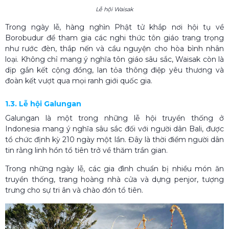
Lễ hội Waisak
Trong ngày lễ, hàng nghìn Phật tử khắp nơi hội tụ về
Borobudur để tham gia các nghi thức tôn giáo trang trọng
như rước đèn, thắp nến và cầu nguyện cho hòa bình nhân
loại. Không chỉ mang ý nghĩa tôn giáo sâu sắc, Waisak còn là
dịp gắn kết cộng đồng, lan tỏa thông điệp yêu thương và
đoàn kết vượt qua mọi ranh giới quốc gia.
1.3. Lễ hội Galungan
Galungan là một trong những lễ hội truyền thống ở
Indonesia mang ý nghĩa sâu sắc đối với người dân Bali, được
tổ chức định kỳ 210 ngày một lần. Đây là thời điểm người dân
tin rằng linh hồn tổ tiên trở về thăm trần gian.
Trong những ngày lễ, các gia đình chuẩn bị nhiều món ăn
truyền thống, trang hoàng nhà cửa và dựng penjor, tượng
trưng cho sự tri ân và chào đón tổ tiên.