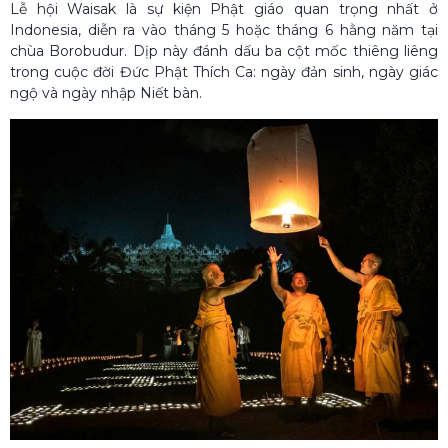
Lễ hội Waisak là sự kiện Phật giáo quan trọng nhất ở
Indonesia, diễn ra vào tháng 5 hoặc tháng 6 hằng năm tại
chùa Borobudur. Dịp này đánh dấu ba cột mốc thiêng liêng
trong cuộc đời Đức Phật Thích Ca: ngày đản sinh, ngày giác
ngộ và ngày nhập Niết bàn.