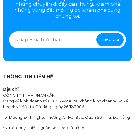
những chuyến đi đầy
cảm hứng. Khám phá
những vùng đất mới. Tự do khám phá cùng
chúng tôi.
Theo dõi
THÔNG TIN LIÊN HỆ
Địa chỉ
CÔNG TY TNHH PHAN VĂN
Đăng ký kinh doanh số 0400558790 tại Phòng kinh doanh- Sở kế
hoạch và đầu tư Đà Nẵng ngày 26/12/2006
101 Dương Đình Nghệ, Phường An Hải Bắc, Quận Sơn Trà, Đà Nẵng
97 Trần Duy Chiến, Quận Sơn Trà, Đà Nẵng