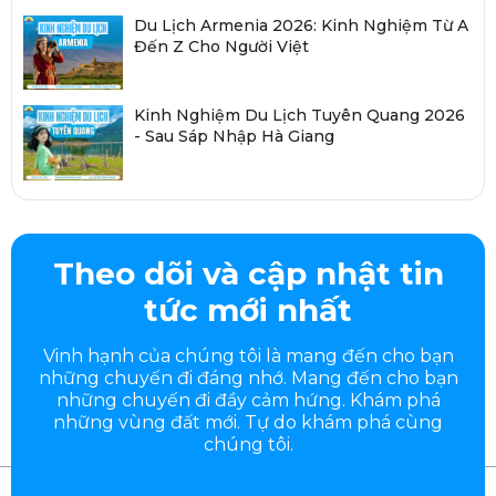
Du Lịch Armenia 2026: Kinh Nghiệm Từ A
Đến Z Cho Người Việt
Kinh Nghiệm Du Lịch Tuyên Quang 2026
- Sau Sáp Nhập Hà Giang
Theo dõi và cập nhật tin
tức mới nhất
Vinh hạnh của chúng tôi là mang đến cho bạn
những chuyến đi đáng nhớ. Mang đến cho bạn
những chuyến đi đầy
cảm hứng. Khám phá
những vùng đất mới. Tự do khám phá cùng
chúng tôi.