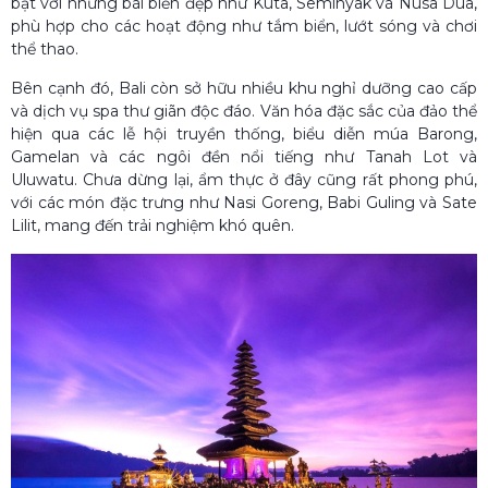
bật với những bãi biển đẹp như Kuta, Seminyak và Nusa Dua,
phù hợp cho các hoạt động như tắm biển, lướt sóng và chơi
thể thao.
Bên cạnh đó, Bali còn sở hữu nhiều khu nghỉ dưỡng cao cấp
và dịch vụ spa thư giãn độc đáo. Văn hóa đặc sắc của đảo thể
hiện qua các lễ hội truyền thống, biểu diễn múa Barong,
Gamelan và các ngôi đền nổi tiếng như Tanah Lot và
Uluwatu. Chưa dừng lại, ẩm thực ở đây cũng rất phong phú,
với các món đặc trưng như Nasi Goreng, Babi Guling và Sate
Lilit, mang đến trải nghiệm khó quên.