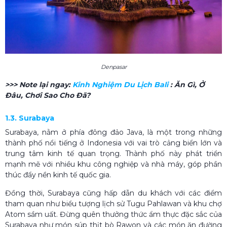
Denpasar
>>> Note lại ngay:
Kinh Nghiệm Du Lịch Bali​
: Ăn Gì, Ở
Đâu, Chơi Sao Cho Đã?
1.3. Surabaya
Surabaya, nằm ở phía đông đảo Java, là một trong những
thành phố nổi tiếng ở Indonesia với vai trò cảng biển lớn và
trung tâm kinh tế quan trọng. Thành phố này phát triển
mạnh mẽ với nhiều khu công nghiệp và nhà máy, góp phần
thúc đẩy nền kinh tế quốc gia.
Đồng thời, Surabaya cũng hấp dẫn du khách với các điểm
tham quan như biểu tượng lịch sử Tugu Pahlawan và khu chợ
Atom sầm uất. Đừng quên thưởng thức ẩm thực đặc sắc của
Surabaya như món súp thịt bò Rawon và các món ăn đường