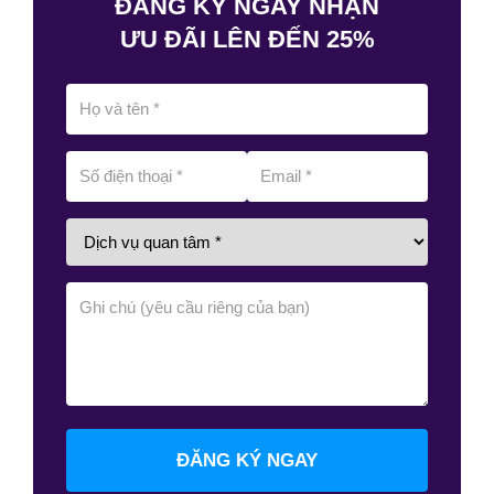
ĐĂNG KÝ NGAY NHẬN
ƯU ĐÃI LÊN ĐẾN 25%
ĐĂNG KÝ NGAY