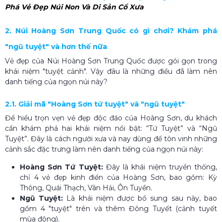
Phá Vẻ Đẹp Núi Non Và Di Sản Cổ Xưa
2. Núi Hoàng Sơn Trung Quốc có gì chơi? Khám phá
"ngũ tuyệt" và hơn thế nữa
Vẻ đẹp của Núi Hoàng Sơn Trung Quốc được gói gọn trong
khái niệm "tuyệt cảnh". Vậy đâu là những điều đã làm nên
danh tiếng của ngọn núi này?
2.1. Giải mã "Hoàng Sơn tứ tuyệt" và "ngũ tuyệt"
Để hiểu trọn vẹn vẻ đẹp độc đáo của Hoàng Sơn, du khách
cần khám phá hai khái niệm nổi bật: “Tứ Tuyệt” và “Ngũ
Tuyệt”. Đây là cách người xưa và nay dùng để tôn vinh những
cảnh sắc đặc trưng làm nên danh tiếng của ngọn núi này:
Hoàng Sơn Tứ Tuyệt:
Đây là khái niệm truyền thống,
chỉ 4 vẻ đẹp kinh điển của Hoàng Sơn, bao gồm: Kỳ
Thông, Quái Thạch, Vân Hải, Ôn Tuyền.
Ngũ Tuyệt:
Là khái niệm được bổ sung sau này, bao
gồm 4 "tuyệt" trên và thêm Đông Tuyết (cảnh tuyết
mùa đông).