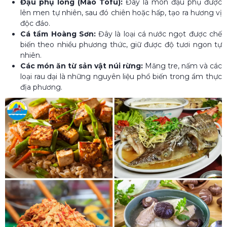
Đậu phụ lông (Mao Tofu):
Đây là món đậu phụ được
lên men tự nhiên, sau đó chiên hoặc hấp, tạo ra hương vị
độc đáo.
Cá tầm Hoàng Sơn:
Đây là loại cá nước ngọt được chế
biến theo nhiều phương thức, giữ được độ tươi ngon tự
nhiên.
Các món ăn từ sản vật núi rừng:
Măng tre, nấm và các
loại rau dại là những nguyên liệu phổ biến trong ẩm thực
địa phương.