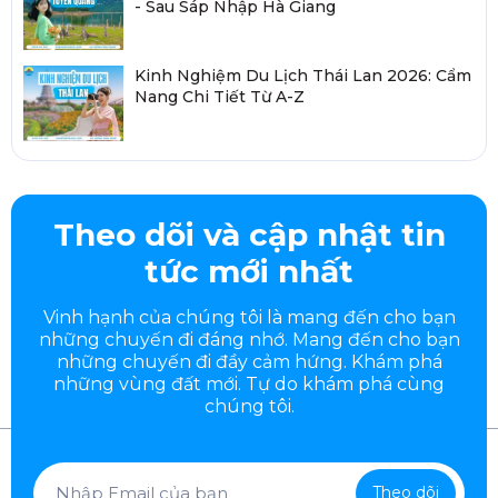
- Sau Sáp Nhập Hà Giang
Kinh Nghiệm Du Lịch Thái Lan 2026: Cẩm
Nang Chi Tiết Từ A-Z
Theo dõi và cập nhật tin
tức mới nhất
Vinh hạnh của chúng tôi là mang đến cho bạn
những chuyến đi đáng nhớ. Mang đến cho bạn
những chuyến đi đầy
cảm hứng. Khám phá
những vùng đất mới. Tự do khám phá cùng
chúng tôi.
Theo dõi