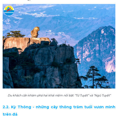
Du khách cần khám phá hai khái niệm nổi bật: “Tứ Tuyệt” và “Ngũ Tuyệt”
2.2. Kỳ Thông - những cây thông trăm tuổi vươn mình
trên đá