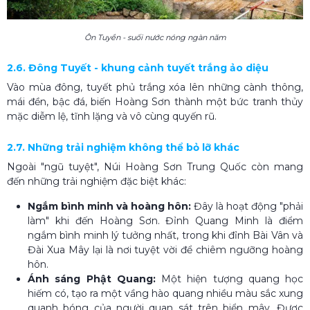
Ôn Tuyền - suối nước nóng ngàn năm
2.6. Đông Tuyết - khung cảnh tuyết trắng ảo diệu
Vào mùa đông, tuyết phủ trắng xóa lên những cành thông,
mái đền, bậc đá, biến Hoàng Sơn thành một bức tranh thủy
mặc diễm lệ, tĩnh lặng và vô cùng quyến rũ.
2.7. Những trải nghiệm không thể bỏ lỡ khác
Ngoài "ngũ tuyệt", Núi Hoàng Sơn Trung Quốc còn mang
đến những trải nghiệm đặc biệt khác:
Ngắm bình minh và hoàng hôn:
Đây là hoạt động "phải
làm" khi đến Hoàng Sơn. Đỉnh Quang Minh là điểm
ngắm bình minh lý tưởng nhất, trong khi đỉnh Bài Vân và
Đài Xua Mây lại là nơi tuyệt vời để chiêm ngưỡng hoàng
hôn.
Ánh sáng Phật Quang:
Một hiện tượng quang học
hiếm có, tạo ra một vầng hào quang nhiều màu sắc xung
quanh bóng của người quan sát trên biển mây. Được