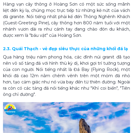
Hàng vạn cây thông ở Hoàng Sơn có một sức sống mãnh
liệt đến kỳ lạ, chúng mọc trực tiếp từ những kẽ nứt của vách
đá granite. Nổi tiếng nhất phải kể đến Thông Nghênh Khách
(Guest-Greeting Pine), cây thông hơn 800 năm tuổi với một
nhánh vươn dài ra như cánh tay đang chào đón du khách,
được xem là "báu vật" của Hoàng Sơn.
2.3. Quái Thạch - vẻ đẹp siêu thực của những khối đá lạ
Qua hàng triệu năm phong hóa, các đỉnh núi granit đã tạo
nên vô số tảng đá với hình thù kỳ dị, khơi gợi trí tưởng tượng
của con người. Nổi tiếng nhất là Đá Bay (Flying Rock), một
khối đá cao 12m nằm chênh vênh trên một mỏm đá nhỏ
hơn, tạo cảm giác như nó vừa bay đến từ thiên đường. Ngoài
ra còn có các tảng đá nổi tiếng khác như "Khỉ coi biển", "Tiên
ông chỉ đường".