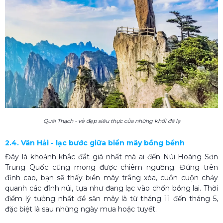
Quái Thạch - vẻ đẹp siêu thực của những khối đá lạ
2.4. Vân Hải - lạc bước giữa biển mây bồng bềnh
Đây là khoảnh khắc đắt giá nhất mà ai đến Núi Hoàng Sơn
Trung Quốc cũng mong được chiêm ngưỡng. Đứng trên
đỉnh cao, bạn sẽ thấy biển mây trắng xóa, cuồn cuộn chảy
quanh các đỉnh núi, tựa như đang lạc vào chốn bồng lai. Thời
điểm lý tưởng nhất để săn mây là từ tháng 11 đến tháng 5,
đặc biệt là sau những ngày mưa hoặc tuyết.