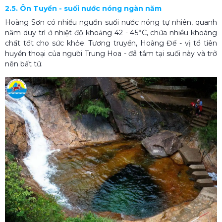
2.5. Ôn Tuyền - suối nước nóng ngàn năm
Hoàng Sơn có nhiều nguồn suối nước nóng tự nhiên, quanh
năm duy trì ở nhiệt độ khoảng 42 - 45°C, chứa nhiều khoáng
chất tốt cho sức khỏe. Tương truyền, Hoàng Đế - vị tổ tiên
huyền thoại của người Trung Hoa - đã tắm tại suối này và trở
nên bất tử.