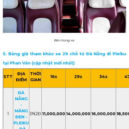
Bên trong xe
5. Bảng giá tham khảo xe 29 chỗ từ Đà Nẵng đi Pleiku
tại Phan Văn (cập nhật mới nhất)
ĐỊA
THỜI
STT
16s
29s
34s
4
ĐIỂM
GIAN
ĐÀ
NẴNG
-
MĂNG
1
3N2Đ
11,000,000
14,000,000
16,000,000
18,50
ĐEN -
PLEIKU