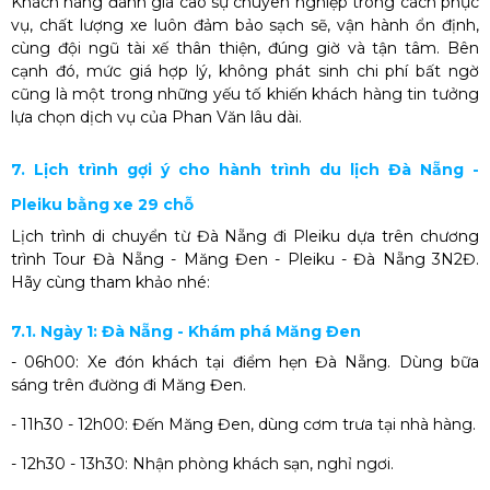
Khách hàng đánh giá cao sự chuyên nghiệp trong cách phục
vụ, chất lượng xe luôn đảm bảo sạch sẽ, vận hành ổn định,
cùng đội ngũ tài xế thân thiện, đúng giờ và tận tâm. Bên
cạnh đó, mức giá hợp lý, không phát sinh chi phí bất ngờ
cũng là một trong những yếu tố khiến khách hàng tin tưởng
lựa chọn dịch vụ của Phan Văn lâu dài.
7. Lịch trình gợi ý cho hành trình du lịch Đà Nẵng -
Pleiku bằng xe 29 chỗ
Lịch trình di chuyển từ Đà Nẵng đi Pleiku dựa trên chương
trình Tour Đà Nẵng - Măng Đen - Pleiku - Đà Nẵng 3N2Đ.
Hãy cùng tham khảo nhé:
7.1. Ngày 1: Đà Nẵng - Khám phá Măng Đen
- 06h00: Xe đón khách tại điểm hẹn Đà Nẵng. Dùng bữa
sáng trên đường đi Măng Đen.
- 11h30 - 12h00: Đến Măng Đen, dùng cơm trưa tại nhà hàng.
- 12h30 - 13h30: Nhận phòng khách sạn, nghỉ ngơi.