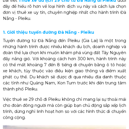
bài viết
Thuê xe du lịch 29 chỗ từ Đà Nẵng đi Pleiku
dưới
đây để hiểu rõ hơn về loại hình dịch vụ này và cách lựa chọn
đơn vị thuê xe uy tín, chuyên nghiệp nhất cho hành trình Đà
Nẵng - Pleiku.
1. Giới thiệu tuyến đường Đà Nẵng - Pleiku
Tuyến đường từ Đà Nẵng đến Pleiku (Gia Lai) là một trong
những hành trình được nhiều khách du lịch, doanh nghiệp và
đoàn thể lựa chọn khi muốn khám phá vùng đất Tây Nguyên
đầy nắng gió. Với khoảng cách hơn 300 km, hành trình này
có thể mất khoảng 7 đến 8 tiếng di chuyển bằng ô tô hoặc
xe khách, tùy thuộc vào điều kiện giao thông và điểm xuất
phát cụ thể. Du khách sẽ được đi qua nhiều địa danh thuộc
các tỉnh như Quảng Nam, Kon Tum trước khi đến trung tâm
thành phố Pleiku.
Việc thuê xe 29 chỗ đi Pleiku không chỉ mang lại sự thoải mái
cho đoàn đông người mà còn giúp bạn chủ động sắp xếp lịch
trình, dừng nghỉ linh hoạt hơn so với các hình thức di chuyển
công cộng.