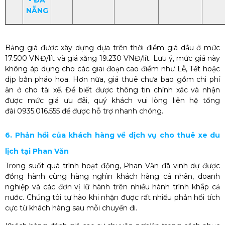
- ĐÀ
NẴNG
Bảng giá được xây dựng dựa trên thời điểm giá dầu ở mức
17.500 VNĐ/lít và giá xăng 19.230 VNĐ/lít. Lưu ý, mức giá này
không áp dụng cho các giai đoạn cao điểm như Lễ, Tết hoặc
dịp bắn pháo hoa. Hơn nữa, giá thuê chưa bao gồm chi phí
ăn ở cho tài xế. Để biết được thông tin chính xác và nhận
được mức giá ưu đãi, quý khách vui lòng liên hệ tổng
đài 0935.016.555 để được hỗ trợ nhanh chóng.
6. Phản hồi của khách hàng về dịch vụ cho thuê xe du
lịch tại Phan Văn
Trong suốt quá trình hoạt động, Phan Văn đã vinh dự được
đồng hành cùng hàng nghìn khách hàng cá nhân, doanh
nghiệp và các đơn vị lữ hành trên nhiều hành trình khắp cả
nước. Chúng tôi tự hào khi nhận được rất nhiều phản hồi tích
cực từ khách hàng sau mỗi chuyến đi.