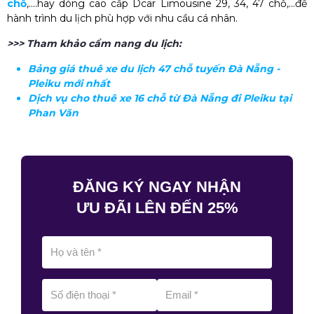
chỗ
,....hay dòng cao cấp Dcar Limousine 29, 34, 47 chỗ,...để
hành trình du lịch phù hợp với nhu cầu cá nhân.
>>> Tham khảo cẩm nang du lịch:
Bảng giá thuê xe du lịch 47 chỗ tuyến Đà Nẵng -
Pleiku mới nhất
Dịch vụ cho thuê xe 16 chỗ từ Đà Nẵng đi Pleiku tại
Phan Văn
ĐĂNG KÝ NGAY NHẬN
ƯU ĐÃI LÊN ĐẾN 25%