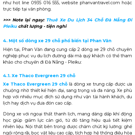
như hot line 0935 016 555, website phanvantravel.com hoặc
trực tiếp tại văn phòng.
>>> Note lại ngay:
Thuê Xe Du Lịch 34 Chỗ Đà Nẵng Đi
Pleiku
chất lượng - tiện nghi
4. Một số dòng xe 29 chỗ phổ biến tại Phan Văn
Hiện tại, Phan Văn đang cung cấp 2 dòng xe 29 chỗ chuyên
nghiệp phục vụ du lịch đường dài mà quý khách có thể tham
khảo cho chuyến đi Đà Nẵng - Pleiku:
4.1. Xe Thaco Evergreen 29 chỗ
Xe Thaco Evergreen 29 chỗ
là dòng xe trung cấp được ưa
chuộng nhờ thiết kế hiện đại, sang trọng và đa năng. Xe phù
hợp với nhiều mục đích sử dụng như vận tải hành khách, du
lịch hay dịch vụ đưa đón cao cấp.
Dòng xe với ngoại thất thanh lịch, mang dáng dấp khí động
học giúp giảm lực cản gió, từ đó tăng hiệu quả tiết kiệm
nhiên liệu. Nội thất bên trong được chăm chút kỹ lưỡng: ghế
ngồi rộng rãi, bọc vật liệu cao cấp, tích hợp hệ thống điều hòa