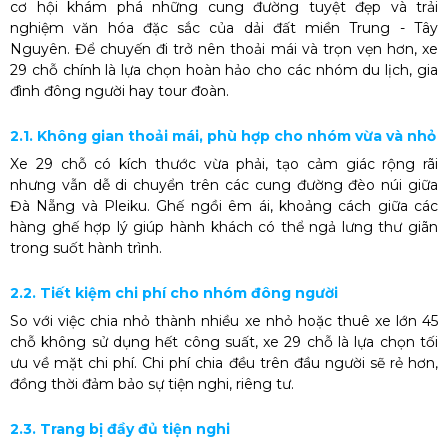
cơ hội khám phá những cung đường tuyệt đẹp và trải
nghiệm văn hóa đặc sắc của dải đất miền Trung - Tây
Nguyên. Để chuyến đi trở nên thoải mái và trọn vẹn hơn, xe
29 chỗ chính là lựa chọn hoàn hảo cho các nhóm du lịch, gia
đình đông người hay tour đoàn.
2.1. Không gian thoải mái, phù hợp cho nhóm vừa và nhỏ
Xe 29 chỗ có kích thước vừa phải, tạo cảm giác rộng rãi
nhưng vẫn dễ di chuyển trên các cung đường đèo núi giữa
Đà Nẵng và Pleiku. Ghế ngồi êm ái, khoảng cách giữa các
hàng ghế hợp lý giúp hành khách có thể ngả lưng thư giãn
trong suốt hành trình.
2.2. Tiết kiệm chi phí cho nhóm đông người
So với việc chia nhỏ thành nhiều xe nhỏ hoặc thuê xe lớn 45
chỗ không sử dụng hết công suất, xe 29 chỗ là lựa chọn tối
ưu về mặt chi phí. Chi phí chia đều trên đầu người sẽ rẻ hơn,
đồng thời đảm bảo sự tiện nghi, riêng tư.
2.3. Trang bị đầy đủ tiện nghi