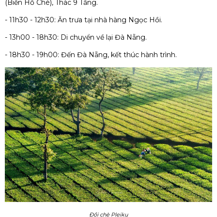
(Biển Hồ Chè), Thác 9 Tầng.
- 11h30 - 12h30: Ăn trưa tại nhà hàng Ngọc Hồi.
- 13h00 - 18h30: Di chuyển về lại Đà Nẵng.
- 18h30 - 19h00: Đến Đà Nẵng, kết thúc hành trình.
Đồi chè Pleiku