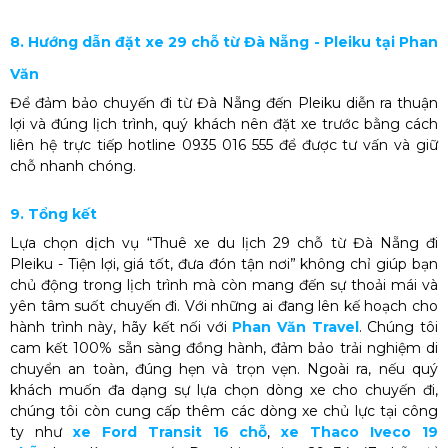
8. Hướng dẫn đặt xe 29 chỗ từ Đà Nẵng - Pleiku tại Phan
Văn
Để đảm bảo chuyến đi từ Đà Nẵng đến Pleiku diễn ra thuận
lợi và đúng lịch trình, quý khách nên đặt xe trước bằng cách
liên hệ trực tiếp hotline 0935 016 555 để được tư vấn và giữ
chỗ nhanh chóng.
9. Tổng kết
Lựa chọn dịch vụ “Thuê xe du lịch 29 chỗ từ Đà Nẵng đi
Pleiku - Tiện lợi, giá tốt, đưa đón tận nơi” không chỉ giúp bạn
chủ động trong lịch trình mà còn mang đến sự thoải mái và
yên tâm suốt chuyến đi. Với những ai đang lên kế hoạch cho
hành trình này, hãy kết nối với
Phan Văn Travel
. Chúng tôi
cam kết 100% sẵn sàng đồng hành, đảm bảo trải nghiệm di
chuyển an toàn, đúng hẹn và trọn vẹn.
Ngoài ra, nếu quý
khách muốn đa dạng sự lựa chọn dòng xe cho chuyến đi,
chúng tôi còn cung cấp thêm các dòng xe chủ lực tại công
ty như
xe Ford Transit 16 chỗ
,
xe Thaco Iveco 19