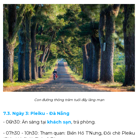
Con đường thông trăm tuổi đầy lãng mạn
7.3. Ngày 3: Pleiku - Đà Nẵng
- 06h30: Ăn sáng tại
khách sạn
, trả phòng.
- 07h30 - 10h30: Tham quan: Biển Hồ T’Nưng, Đồi chè Pleiku