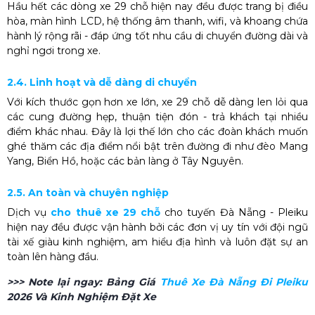
Hầu hết các dòng xe 29 chỗ hiện nay đều được trang bị điều
hòa, màn hình LCD, hệ thống âm thanh, wifi, và khoang chứa
hành lý rộng rãi - đáp ứng tốt nhu cầu di chuyển đường dài và
nghỉ ngơi trong xe.
2.4. Linh hoạt và dễ dàng di chuyển
Với kích thước gọn hơn xe lớn, xe 29 chỗ dễ dàng len lỏi qua
các cung đường hẹp, thuận tiện đón - trả khách tại nhiều
điểm khác nhau. Đây là lợi thế lớn cho các đoàn khách muốn
ghé thăm các địa điểm nổi bật trên đường đi như đèo Mang
Yang, Biển Hồ, hoặc các bản làng ở Tây Nguyên.
2.5. An toàn và chuyên nghiệp
Dịch vụ
cho thuê xe 29 chỗ
cho tuyến Đà Nẵng - Pleiku
hiện nay đều được vận hành bởi các đơn vị uy tín với đội ngũ
tài xế giàu kinh nghiệm, am hiểu địa hình và luôn đặt sự an
toàn lên hàng đầu.
>>> Note lại ngay:
Bảng Giá
Thuê Xe Đà Nẵng Đi Pleiku
2026 Và Kinh Nghiệm Đặt Xe