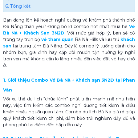
6. Tổng kết
Bạn đang lên kế hoạch nghỉ dưỡng và khám phá thành phố
Đà Nẵng thân yêu? Đừng bỏ lỡ combo hot nhất mùa hè
Vé
Bà Nà + Khách Sạn 3N2Đ
. Với mức giá hợp lý, bạn sẽ có
trong tay trọn bộ
vé tham quan
Bà Nà Hills và lưu trú
khách
sạn
tại trung tâm Đà Nẵng. Đây là combo lý tưởng dành cho
nhóm bạn, gia đình hay cặp đôi muốn tận hưởng kỳ nghỉ
trọn vẹn mà không cần lo lắng nhiều đến việc đặt vé hay chỗ
ở.
1. Giới thiệu Combo Vé Bà Nà + Khách sạn 3N2Đ tại Phan
Văn
Với xu thế du lịch “chữa lành” phát triển mạnh mẽ như hiện
nay, việc tìm kiếm các combo nghỉ dưỡng tiết kiệm là điều
khiến nhiều người quan tâm. Combo du lịch Bà Nà giá rẻ giúp
quý khách tiết kiệm chi phí, đảm bảo trải nghiệm đầy đủ và
phong phú tại điểm đến hấp dẫn này.