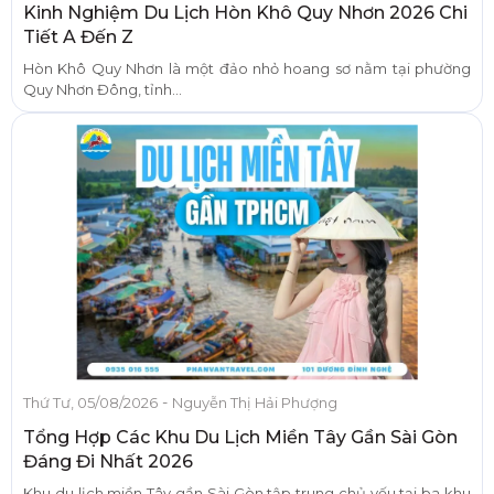
Kinh Nghiệm Du Lịch Hòn Khô Quy Nhơn 2026 Chi
Tiết A Đến Z
Hòn Khô Quy Nhơn là một đảo nhỏ hoang sơ nằm tại phường
Quy Nhơn Đông, tỉnh...
-
Thứ Tư, 05/08/2026
Nguyễn Thị Hải Phượng
Tổng Hợp Các Khu Du Lịch Miền Tây Gần Sài Gòn
Đáng Đi Nhất 2026
Khu du lịch miền Tây gần Sài Gòn tập trung chủ yếu tại ba khu