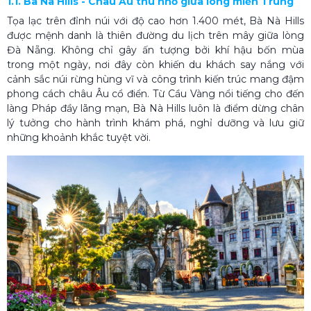
1.1. Bà Nà Hills - Châu Âu thu nhỏ giữa lòng miền Trung
Tọa lạc trên đỉnh núi với độ cao hơn 1.400 mét, Bà Nà Hills
được mệnh danh là thiên đường du lịch trên mây giữa lòng
Đà Nẵng. Không chỉ gây ấn tượng bởi khí hậu bốn mùa
trong một ngày, nơi đây còn khiến du khách say nắng với
cảnh sắc núi rừng hùng vĩ và công trình kiến trúc mang đậm
phong cách châu Âu cổ điển. Từ Cầu Vàng nổi tiếng cho đến
làng Pháp đầy lãng mạn, Bà Nà Hills luôn là điểm dừng chân
lý tưởng cho hành trình khám phá, nghỉ dưỡng và lưu giữ
những khoảnh khắc tuyệt vời.