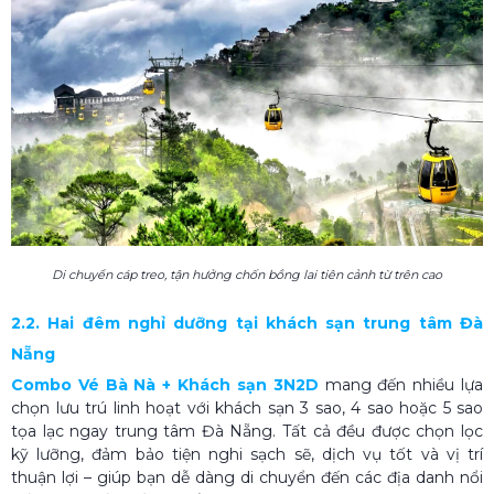
Di chuyển cáp treo, tận hưởng chốn bồng lai tiên cảnh từ trên cao
2.2. Hai đêm nghỉ dưỡng tại khách sạn trung tâm Đà
Nẵng
Combo Vé Bà Nà + Khách sạn 3N2
D
mang đến nhiều lựa
chọn lưu trú linh hoạt với khách sạn 3 sao, 4 sao hoặc 5 sao
tọa lạc ngay trung tâm Đà Nẵng. Tất cả đều được chọn lọc
kỹ lưỡng, đảm bảo tiện nghi sạch sẽ, dịch vụ tốt và vị trí
thuận lợi – giúp bạn dễ dàng di chuyển đến các địa danh nổi