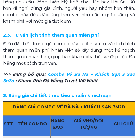
tiếng như cầu Rồng, biển Mỹ Khê, chợ Hàn hay Hội An. Dù
bạn đi nghỉ cùng gia đình, người yêu hay nhóm bạn thân,
combo này đều đáp ứng trọn vẹn nhu cầu nghỉ dưỡng và
khám phá với mức giá tiết kiệm.
2.3. Tư vấn lịch trình tham quan miễn phí
Điều đặc biệt trong gói combo này là dịch vụ tư vấn lịch trình
tham quan miễn phí. Nhân viên sẽ xây dựng một kế hoạch
tham quan hoàn hảo, giúp bạn khám phá hết vẻ đẹp của Đà
Nẵng một cách trọn vẹn.
>>> Đừng bỏ qua:
Combo Vé Bà Nà + Khách Sạn 3 Sao
3n2d
: Khám Phá Đà Nẵng Tuyệt Vời Nhất
3. Bảng giá chi tiết theo tiêu chuẩn khách sạn
BẢNG GIÁ COMBO VÉ BÀ NÀ + KHÁCH SẠN 3N2Đ
HẠNG
GIÁ VNĐ/ĐỐI
STT
TÊN COMBO
GHI CHÚ
SAO
TƯỢNG