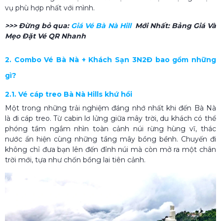
vụ phù hợp nhất với mình.
>>> Đừng bỏ qua:
Giá Vé Bà Nà Hill
Mới Nhất: Bảng Giá Và
Mẹo Đặt Vé QR Nhanh
2. Combo Vé Bà Nà + Khách Sạn 3N2Đ bao gồm những
gì?
2.1. Vé cáp treo Bà Nà Hills khứ hồi
Một trong những trải nghiệm đáng nhớ nhất khi đến Bà Nà
là đi cáp treo. Từ cabin lơ lửng giữa mây trời, du khách có thể
phóng tầm ngắm nhìn toàn cảnh núi rừng hùng vĩ, thác
nước ẩn hiện cùng những tầng mây bồng bềnh. Chuyến đi
không chỉ đưa bạn lên đến đỉnh núi mà còn mở ra một chân
trời mới, tựa như chốn bồng lai tiên cảnh.