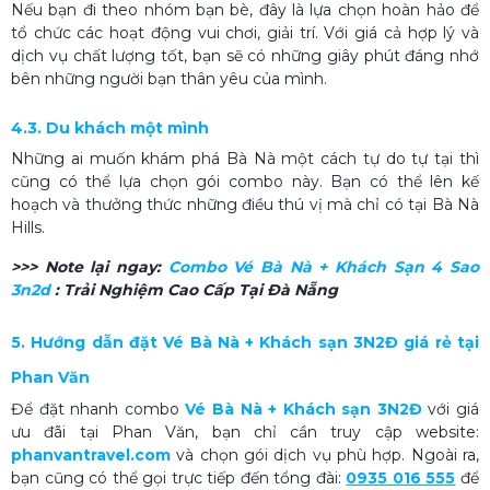
Nếu bạn đi theo nhóm bạn bè, đây là lựa chọn hoàn hảo để
tổ chức các hoạt động vui chơi, giải trí. Với giá cả hợp lý và
dịch vụ chất lượng tốt, bạn sẽ có những giây phút đáng nhớ
bên những người bạn thân yêu của mình.
4.3. Du khách một mình
Những ai muốn khám phá Bà Nà một cách tự do tự tại thì
cũng có thể lựa chọn gói combo này. Bạn có thể lên kế
hoạch và thưởng thức những điều thú vị mà chỉ có tại Bà Nà
Hills.
>>> Note lại ngay:
Combo Vé Bà Nà + Khách Sạn 4 Sao
3n2d
: Trải Nghiệm Cao Cấp Tại Đà Nẵng
5. Hướng dẫn đặt Vé Bà Nà + Khách sạn 3N2Đ giá rẻ tại
Phan Văn
Để đặt nhanh combo
Vé Bà Nà + Khách sạn 3N2Đ
với giá
ưu đãi tại Phan Văn, bạn chỉ cần truy cập website:
phanvantravel.com
và chọn gói dịch vụ phù hợp. Ngoài ra,
bạn cũng có thể gọi trực tiếp đến tổng đài:
0935 016 555
để