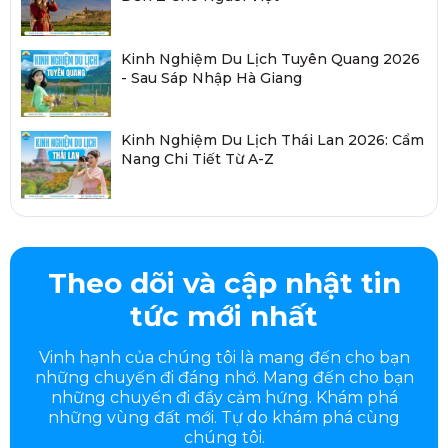
Kinh Nghiệm Du Lịch Tuyên Quang 2026
- Sau Sáp Nhập Hà Giang
Kinh Nghiệm Du Lịch Thái Lan 2026: Cẩm
Nang Chi Tiết Từ A-Z
Theo dõi và cập nhật tin
tức mới nhất
Vinh hạnh của chúng tôi là mang đến cho bạn
những chuyến đi đáng nhớ. Mang đến cho bạn
những chuyến đi đầy
cảm hứng. Khám phá
những vùng đất mới. Tự do khám phá cùng
chúng tôi.