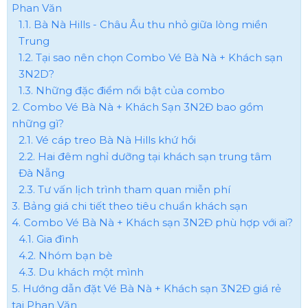
Phan Văn
1.1. Bà Nà Hills - Châu Âu thu nhỏ giữa lòng miền
Trung
1.2. Tại sao nên chọn Combo Vé Bà Nà + Khách sạn
3N2D?
1.3. Những đặc điểm nổi bật của combo
2. Combo Vé Bà Nà + Khách Sạn 3N2Đ bao gồm
những gì?
2.1. Vé cáp treo Bà Nà Hills khứ hồi
2.2. Hai đêm nghỉ dưỡng tại khách sạn trung tâm
Đà Nẵng
2.3. Tư vấn lịch trình tham quan miễn phí
3. Bảng giá chi tiết theo tiêu chuẩn khách sạn
4. Combo Vé Bà Nà + Khách sạn 3N2Đ phù hợp với ai?
4.1. Gia đình
4.2. Nhóm bạn bè
4.3. Du khách một mình
5. Hướng dẫn đặt Vé Bà Nà + Khách sạn 3N2Đ giá rẻ
tại Phan Văn