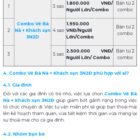
1.800.000 VNĐ/
Bán từ 2
1
3 sao
Người Lớn/Combo
combo
Combo Vé Bà
1.950.000
Bán từ 2
2
Nà + Khách sạn
4 sao
VNĐ/Người
combo
3N2D
Lớn/Combo
2.500.000 VNĐ/
Bán từ 2
3
5 sao
Người Lớn/ Combo
combo
4. Combo Vé Bà Nà + Khách sạn 3N2Đ phù hợp với ai?
4.1. Gia đình
Đối với các gia đình có trẻ nhỏ, việc lựa chọn
C
ombo
V
é Bà
Nà + Khách sạn 3N2Đ
giúp giảm bớt gánh nặng trong việc
tổ chức chuyến đi. Việc tư vấn miễn phí sẽ giúp bạn thoải mái
lên kế hoạch tham quan, vừa tiết kiệm thời gian vừa mang lại
sự thoải mái cho cả gia đình.
4.2. Nhóm bạn bè