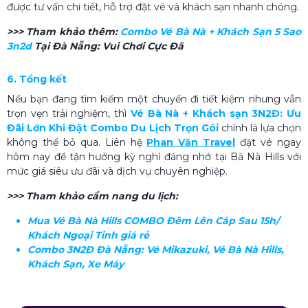
được tư vấn chi tiết, hỗ trợ đặt vé và khách sạn nhanh chóng.
>>> Tham khảo thêm:
Combo Vé Bà Nà + Khách Sạn 5 Sao
3n2d
Tại Đà Nẵng: Vui Chơi Cực Đã
6. Tổng kết
Nếu bạn đang tìm kiếm một chuyến đi tiết kiệm nhưng vẫn
trọn vẹn trải nghiệm, thì
Vé Bà Nà + Khách sạn 3N2Đ: Ưu
Đãi Lớn Khi Đặt Combo Du Lịch Trọn Gói
chính là lựa chọn
không thể bỏ qua. Liên hệ
Phan Văn Travel
đặt vé ngay
hôm nay để tận hưởng kỳ nghỉ đáng nhớ tại Bà Nà Hills với
mức giá siêu ưu đãi và dịch vụ chuyên nghiệp.
>>> Tham khảo cẩm nang du lịch:
Mua Vé Bà Nà Hills COMBO Đêm Lên Cáp Sau 15h/
Khách Ngoại Tỉnh giá rẻ
Combo 3N2Đ Đà Nẵng: Vé Mikazuki, Vé Bà Nà Hills,
Khách Sạn, Xe Máy