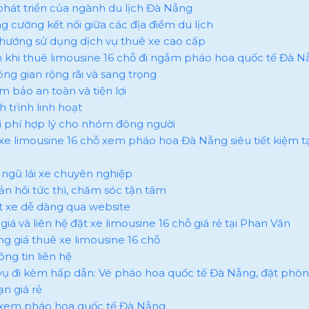
ự phát triển của ngành du lịch Đà Nẵng
ăng cường kết nối giữa các địa điểm du lịch
u hướng sử dụng dịch vụ thuê xe cao cấp
ích khi thuê limousine 16 chỗ đi ngắm pháo hoa quốc tế Đà 
ông gian rộng rãi và sang trọng
m bảo an toàn và tiện lợi
ch trình linh hoạt
hi phí hợp lý cho nhóm đông người
 xe limousine 16 chỗ xem pháo hoa Đà Nẵng siêu tiết kiệm t
ội ngũ lái xe chuyên nghiệp
hản hồi tức thì, chăm sóc tận tâm
ặt xe dễ dàng qua website
giá và liên hệ đặt xe limousine 16 chỗ giá rẻ tại Phan Văn
ảng giá thuê xe limousine 16 chỗ
ông tin liên hệ
 vụ đi kèm hấp dẫn: Vé pháo hoa quốc tế Đà Nẵng, đặt phò
n giá rẻ
é xem pháo hoa quốc tế Đà Nẵng