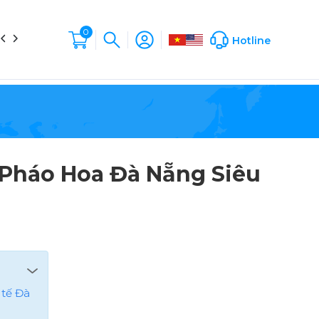
0
in tức
Liên hệ
Hộp Sản Phẩm
Company Profile
Hotline
Pháo Hoa Đà Nẵng Siêu
 tế Đà