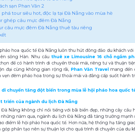
hách sạn Phan Văn 2
 phá tour siêu hot, độc lạ tại Đà Nẵng vào mùa hè
our ghép câu mực đêm Đà Nẵng
our câu mực đêm Đà Nẵng thuê tàu riêng
kết
 pháo hoa quốc tế Đà Nẵng luôn thu hút đông đảo du khách với 
bên sông Hàn. Nhu cầu
thuê xe Limousine 16 chỗ ngắm p
chọn để có hành trình di chuyển thoải mái, riêng tư và thuận tiệ
iện đại cùng không gian rộng rãi,
Phan Văn Travel
mang đến dị
 vẹn đêm pháo hoa trong sự thoải mái và đẳng cấp suốt hành tr
u di chuyển tăng đột biến trong mùa lễ hội pháo hoa quốc 
át triển của ngành du lịch Đà Nẵng
Đà Nẵng không chỉ nổi tiếng với bãi biển đẹp, những cây cầu h
 những năm qua, ngành du lịch Đà Nẵng đã tăng trưởng mạnh mẽ
o điểm lễ hội pháo hoa quốc tế. Hơn nữa, hệ thống hạ tầng giao
 góp phần tạo nên sự thuận lợi cho quá trình di chuyển của du k