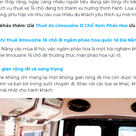
n thấy rằng, ngày càng nhiều người tiêu dùng sẵn lòng chi tiền 
ịch vụ thuê xe 16 chỗ đang trở thành xu hướng thịnh hành. Loại 
ọng, phù hợp với nhu cầu của nhiều du khách yêu thích sự mới m
 khảo thêm:
Giá
Thuê Xe Limousine 12 Chỗ Xem Pháo Hoa
Ưu 
h khi thuê limousine 16 chỗ đi ngắm pháo hoa quốc tế Đà Nẵ
 Nẵng vào mùa lễ hội, việc ngắm pháo hoa là một trải nghiệm khôn
xe limousine 16 chỗ để thưởng thức màn pháo hoa rực rỡ.
 gian rộng rãi và sang trọng
ne không chỉ mang lại một không gian rộng rãi mà còn được tra
ình và bạn bè trong suốt chuyến đi. Khác với các loại xe khác,
 mái nhất cho hành khách.