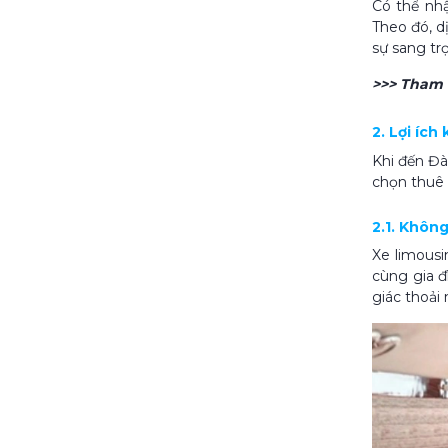
Có thể nhậ
Theo đó, d
sự sang tr
>>> Tham
2. Lợi íc
Khi đến Đà
chọn thuê 
2.1. Không
Xe limousi
cùng gia đ
giác thoải