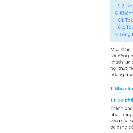
5.2. K
6. Khám
6.1. T
6.2. T
7. Tổng 
Mùa lễ hội
sôi động 
khách lựa 
nội thất h
hưởng trọn
1. Nhu cầ
1.1. Sự ph
Thành phố 
phú. Trong
vào mùa ca
đa dạng đã