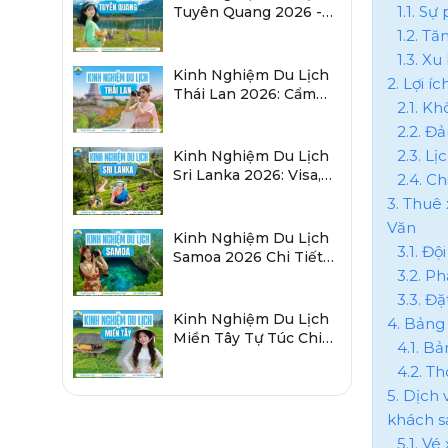
1.1. S
Tuyên Quang 2026 -
Sau Sáp Nhập Hà
1.2. T
Giang
1.3. X
Kinh Nghiệm Du Lịch
2. Lợi 
Thái Lan 2026: Cẩm
2.1. Kh
Nang Chi Tiết Từ A-Z
2.2. Đả
2.3. Lị
Kinh Nghiệm Du Lịch
Sri Lanka 2026: Visa,
2.4. C
Lịch Trình, Chi Phí
3. Thuê
Văn
Kinh Nghiệm Du Lịch
3.1. Đ
Samoa 2026 Chi Tiết
3.2. P
Từ A-Z Cho Người Việt
3.3. Đ
Kinh Nghiệm Du Lịch
4. Bảng 
Miền Tây Tự Túc Chi
4.1. B
Tiết Từ A Đến Z 2026
4.2. Th
5. Dịch
khách sạ
5.1. V