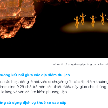
Nhu cầu di chuyển ngày càng cao vào mùa
cường kết nối giữa các địa điểm du lịch
ia các hoạt động lễ hội, việc di chuyển giữa các địa điểm thường 
limousine 9-29 chỗ trở nên cần thiết. Điều này giúp cho chún
 lo lắng về vấn đề tìm kiếm phương tiện.
ướng sử dụng dịch vụ thuê xe cao cấp