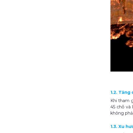
1.2. Tăng 
Khi tham g
45 chỗ và 
không phải
1.3. Xu h