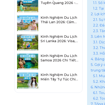
1.1. S
Tuyên Quang 2026 -
Sau Sáp Nhập Hà
1.2. T
Giang
2. Lợi 
Kinh Nghiệm Du Lịch
2.1. Sự
Thái Lan 2026: Cẩm
2.2. Đả
Nang Chi Tiết Từ A-Z
2.3. T
3. Liên 
Kinh Nghiệm Du Lịch
Sri Lanka 2026: Visa,
3.1. D
Lịch Trình, Chi Phí
3.2. T
3.3. H
Kinh Nghiệm Du Lịch
4. Bảng
Samoa 2026 Chi Tiết
5. Gợi 
Từ A-Z Cho Người Việt
trung t
Kinh Nghiệm Du Lịch
5.1. M
Miền Tây Tự Túc Chi
5.2. K
Tiết Từ A Đến Z 2026
6. Nhữn
6.1. T
6.2. T
7. Tổng 