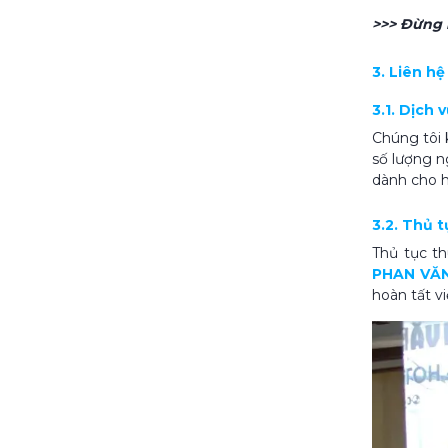
>>> Đừng 
3. Liên h
3.1. Dịch 
Chúng tôi 
số lượng n
dành cho h
3.2. Thủ 
Thủ tục th
PHAN VĂN
hoàn tất vi