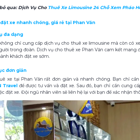
bỏ qua:
Dịch Vụ Cho
Thuê Xe Limousine 24 Chỗ Xem Pháo H
ệ đặt xe nhanh chóng, giá rẻ tại Phan Văn
vụ đa dạng
không chỉ cung cấp dịch vụ cho thuê xe limousine mà còn có xe 
gười trong đoàn. Dịch vụ cho thuê xe Phan Văn cam kết mang đế
ành khách đặt xe sớm.
tục đơn giản
uê xe tại Phan Văn rất đơn giản và nhanh chóng. Bạn chỉ cần 
 Travel
để được tư vấn và đặt xe. Sau đó, bạn chỉ cần cung cấp
ệc đặt xe.
Đội ngũ nhân viên sẽ liên hệ lại với bạn để xác nhận th