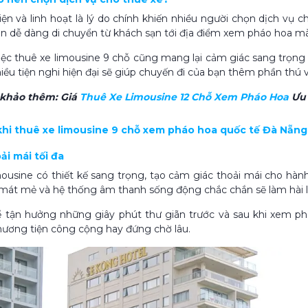
iện và linh hoạt là lý do chính khiến nhiều người chọn dịch vụ 
ạn dễ dàng di chuyển từ khách sạn tới địa điểm xem pháo hoa mà
việc thuê xe limousine 9 chỗ cũng mang lại cảm giác sang trọng 
iều tiện nghi hiện đại sẽ giúp chuyến đi của bạn thêm phần thú v
 khảo thêm:
Giá
Thuê Xe Limousine 12 Chỗ Xem Pháo Hoa
Ưu 
h khi thuê xe limousine 9 chỗ xem pháo hoa quốc tế Đà Nẵng
oải mái tối đa
mousine có thiết kế sang trọng, tạo cảm giác thoải mái cho hành
mát mẻ và hệ thống âm thanh sống động chắc chắn sẽ làm hài l
 tận hưởng những giây phút thư giãn trước và sau khi xem ph
hương tiện công cộng hay đứng chờ lâu.