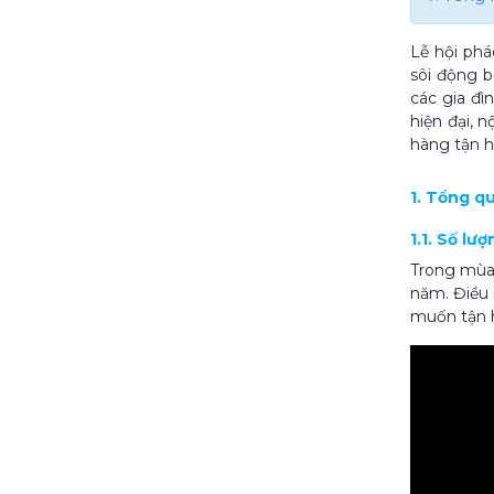
Lễ hội phá
sôi động 
các gia đì
hiện đại, 
hàng tận h
1. Tổng q
1.1. Số l
Trong mùa 
năm. Điều 
muốn tận h