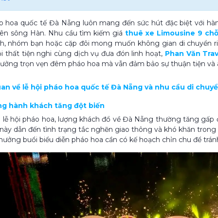
o hoa quốc tế Đà Nẵng luôn mang đến sức hút đặc biệt với hàn
bên sông Hàn. Nhu cầu tìm kiếm giá
thuê xe Limousine 9 ch
nh, nhóm bạn hoặc cặp đôi mong muốn không gian di chuyển riê
nội thất tiện nghi cùng dịch vụ đưa đón linh hoạt,
Phan Văn Trav
ưởng trọn vẹn đêm pháo hoa mà vẫn đảm bảo sự thuận tiện và a
uan về lễ hội pháo hoa quốc tế Đà Nẵng và nhu cầu di chuy
ượng hành khách tăng đột biến
lễ hội pháo hoa, lượng khách đổ về Đà Nẵng thường tăng gấp đ
này dẫn đến tình trạng tắc nghẽn giao thông và khó khăn trong v
ưởng buổi biểu diễn pháo hoa cần có kế hoạch chỉn chu để trán