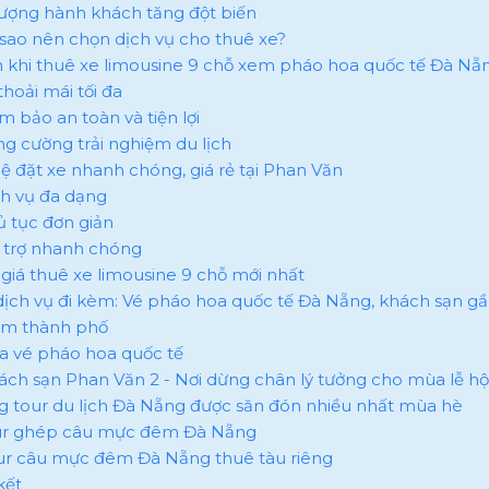
ố lượng hành khách tăng đột biến
ại sao nên chọn dịch vụ cho thuê xe?
ích khi thuê xe limousine 9 chỗ xem pháo hoa quốc tế Đà Nẵ
 thoải mái tối đa
m bảo an toàn và tiện lợi
ăng cường trải nghiệm du lịch
hệ đặt xe nhanh chóng, giá rẻ tại Phan Văn
ịch vụ đa dạng
hủ tục đơn giản
ỗ trợ nhanh chóng
 giá thuê xe limousine 9 chỗ mới nhất
ý dịch vụ đi kèm: Vé pháo hoa quốc tế Đà Nẵng, khách sạn g
âm thành phố
ua vé pháo hoa quốc tế
hách sạn Phan Văn 2 - Nơi dừng chân lý tưởng cho mùa lễ hộ
g tour du lịch Đà Nẵng được săn đón nhiều nhất mùa hè
our ghép câu mực đêm Đà Nẵng
our câu mực đêm Đà Nẵng thuê tàu riêng
kết