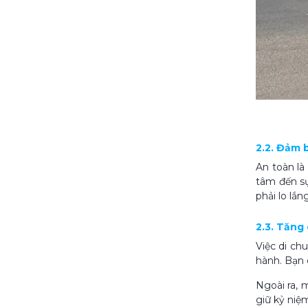
2.2. Đảm b
An toàn là
tâm đến sự
phải lo lắng
2.3. Tăng
Việc di ch
hành. Bạn 
Ngoài ra, 
giữ kỷ niệ