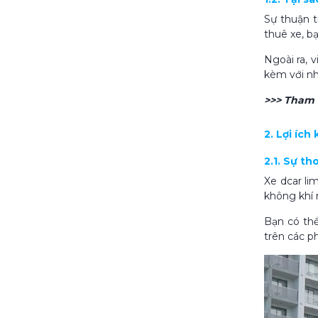
Sự thuận t
thuê xe, b
Ngoài ra, 
kèm với nh
>>> Tham
2. Lợi íc
2.1. Sự th
Xe dcar li
không khí 
Bạn có thể
trên các p